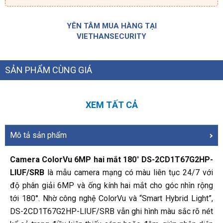
YÊN TÂM MUA HÀNG TẠI
VIETHANSECURITY
SẢN PHẨM CÙNG GIÁ
XEM TẤT CẢ
Mô tả sản phẩm
Camera ColorVu 6MP hai mắt 180° DS-2CD1T67G2HP-
LIUF/SRB
là mẫu camera mạng có màu liên tục 24/7 với
độ phân giải 6MP và ống kính hai mắt cho góc nhìn rộng
tới 180°. Nhờ công nghệ ColorVu và “Smart Hybrid Light”,
DS-2CD1T67G2HP-LIUF/SRB vẫn ghi hình màu sắc rõ nét