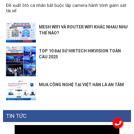
Đề xuất ôtô cá nhân bắt buộc lắp camera hành trình giám sát
tài xế
MESH WIFI VÀ ROUTER WIFI KHÁC NHAU NHƯ
THẾ NÀO?
TOP 10 ĐẠI SỨ HIKTECH HIKVISION TOÀN
CẦU 2025
MUA CÔNG NGHỆ TẠI VIỆT HÀN LÀ AN TÂM
TIN TỨC