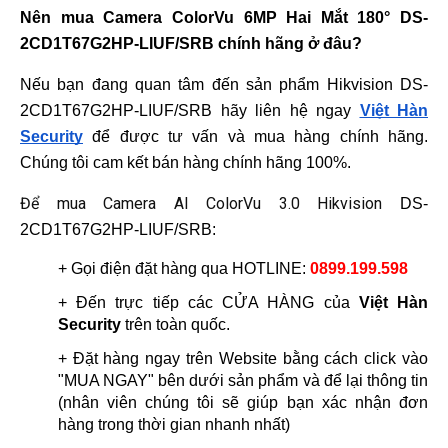
Nên mua Camera ColorVu 6MP Hai Mắt 180° DS-
2CD1T67G2HP-LIUF/SRB chính hãng ở đâu?
Nếu bạn đang quan tâm đến sản phẩm Hikvision 
DS-
2CD1T67G2HP-LIUF/SRB
 hãy liên hệ ngay 
Việt Hàn 
Security
 để được tư vấn và mua hàng chính hãng. 
Chúng tôi cam kết bán hàng chính hãng 100%.
Để mua Camera AI ColorVu 3.0 Hikvision
DS-
2CD1T67G2HP-LIUF/SRB
:
+ Gọi điện đặt hàng qua HOTLINE: 
0899.199.598
+ Đến trực tiếp các CỬA HÀNG của 
Việt Hàn 
Security
 trên toàn quốc.
+ Đặt hàng ngay trên Website bằng cách click vào 
"MUA NGAY" bên dưới sản phẩm và để lại thông tin 
(nhân viên chúng tôi sẽ giúp bạn xác nhận đơn 
hàng trong thời gian nhanh nhất)