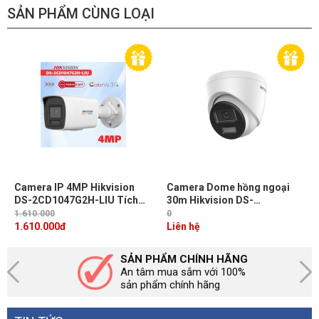
SẢN PHẨM CÙNG LOẠI
Camera IP 4MP Hikvision
Camera Dome hồng ngoại
DS-2CD1047G2H-LIU Tích
30m Hikvision DS-
hợp Mic, Ánh sáng trắng & IR
2CD1343G2-LIUF/SL 4MP,
1.610.000
0
30m, ColorVu ghi hình có
WDR 120dB, đàm thoại 2
1.610.000
đ
Liên hệ
màu 24/7
chiều
SẢN PHẨM CHÍNH HÃNG
An tâm mua sắm với 100%
sản phẩm chính hãng