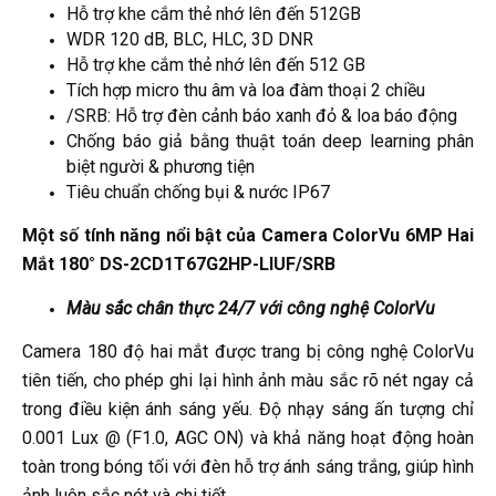
Hỗ trợ khe cắm thẻ nhớ lên đến 512GB
WDR 120 dB, BLC, HLC, 3D DNR
Hỗ trợ khe cắm thẻ nhớ lên đến 512 GB
Tích hợp micro thu âm và loa đàm thoại 2 chiều
/SRB: Hỗ trợ đèn cảnh báo xanh đỏ & loa báo động
Chống báo giả bằng thuật toán deep learning phân
biệt người & phương tiện
Tiêu chuẩn chống bụi & nước IP67
Một số tính năng nổi bật của Camera ColorVu 6MP Hai
Mắt 180° DS-2CD1T67G2HP-LIUF/SRB
Màu sắc chân thực 24/7 với công nghệ ColorVu
Camera 180 độ hai mắt được trang bị công nghệ ColorVu
tiên tiến, cho phép ghi lại hình ảnh màu sắc rõ nét ngay cả
trong điều kiện ánh sáng yếu. Độ nhạy sáng ấn tượng chỉ
0.001 Lux @ (F1.0, AGC ON) và khả năng hoạt động hoàn
toàn trong bóng tối với đèn hỗ trợ ánh sáng trắng, giúp hình
ảnh luôn sắc nét và chi tiết.