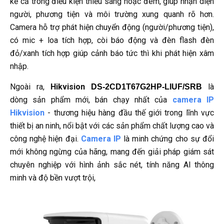
kể cả trong điều kiện thiếu sáng hoặc đêm, giúp nhận diện
người, phương tiện và môi trường xung quanh rõ hơn.
Camera hỗ trợ phát hiện chuyển động (người/phương tiện),
có mic + loa tích hợp, còi báo động và đèn flash đèn
đỏ/xanh tích hợp giúp cảnh báo tức thì khi phát hiện xâm
nhập.
Ngoài ra,
Hikvision
là
DS-2CD1T67G2HP-LIUF/SRB
dòng sản phẩm mới, bán chạy nhất của
camera IP
Hikvision
- thương hiệu hàng đầu thế giới trong lĩnh vực
thiết bị an ninh, nổi bật với các sản phẩm chất lượng cao và
công nghệ hiện đại.
Camera IP
là minh chứng cho sự đổi
mới không ngừng của hãng, mang đến giải pháp giám sát
chuyên nghiệp với hình ảnh sắc nét, tính năng AI thông
minh và độ bền vượt trội,