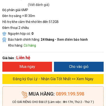
(Viết đánh giá)
Độ phân giải 6MP
Đèn trợ sáng + IR 30m
Hỗ trợ khe cắm thẻ nhớ lên đến 512GB
Đàm thoại 2 chiều
Nguyên hộp có:
0
Bảo hành chính hãng:
24 tháng -
Xem điểm bảo hành
Kho hàng:
Có hàng
Liên hệ
Giá bán :
Mua ngay
Cho vào giỏ
Đăng ký Đại Lý - Nhận Gía Tốt Nhất >> Xem Ngay
MUA HÀNG:
0899.199.598
CÓ GIÁ RIÊNG CHO ĐẠI LÝ (Làm việc : 8H-17H, Thứ 2 - Thứ 7 )