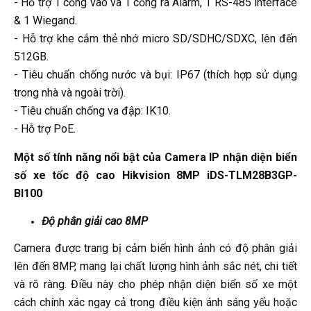
- Hỗ trợ 1 cổng vào và 1 cổng ra Alarm, 1 RS-485 interface
& 1 Wiegand.
- Hỗ trợ khe cắm thẻ nhớ micro SD/SDHC/SDXC, lên đến
512GB.
- Tiêu chuẩn chống nước và bụi: IP67 (thích hợp sử dụng
trong nhà và ngoài trời).
- Tiêu chuẩn chống va đập: IK10.
- Hỗ trợ PoE.
Một số tính năng nổi bật của Camera IP nhận diện biển
số xe tốc độ cao Hikvision 8MP iDS-TLM28B3GP-
BI100
Độ phân giải cao 8MP
Camera được trang bị cảm biến hình ảnh có độ phân giải
lên đến 8MP, mang lại chất lượng hình ảnh sắc nét, chi tiết
và rõ ràng. Điều này cho phép nhận diện biển số xe một
cách chính xác ngay cả trong điều kiện ánh sáng yếu hoặc