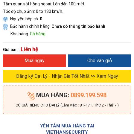
Tầm quan sát hồng ngoại: Lên đến 100 mét.
Tốc độ chụp ảnh: 0 to 180 km/h.
Nguyên hộp có:
0
Bảo hành chính hãng:
Chưa có thông tin bảo hành
Kho hàng:
Có hàng
Liên hệ
Giá bán :
Mua ngay
Cho vào giỏ
Đăng ký Đại Lý - Nhận Gía Tốt Nhất >> Xem Ngay
MUA HÀNG:
0899.199.598
CÓ GIÁ RIÊNG CHO ĐẠI LÝ (Làm việc : 8H-17H, Thứ 2 - Thứ 7 )
YÊN TÂM MUA HÀNG TẠI
VIETHANSECURITY