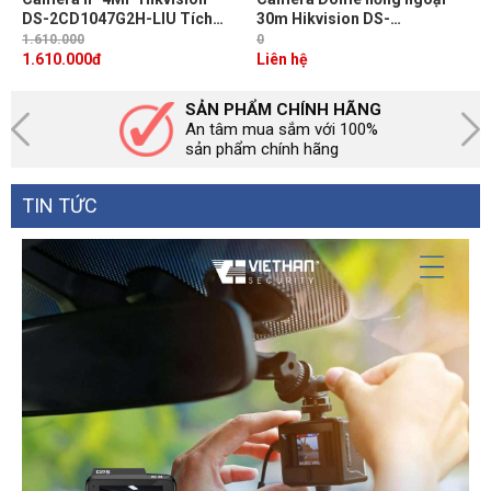
DS-2CD1047G2H-LIU Tích
30m Hikvision DS-
hợp Mic, Ánh sáng trắng & IR
2CD1343G2-LIUF/SL 4MP,
1.610.000
0
30m, ColorVu ghi hình có
WDR 120dB, đàm thoại 2
1.610.000
đ
Liên hệ
màu 24/7
chiều
SẢN PHẨM CHÍNH HÃNG
An tâm mua sắm với 100%
sản phẩm chính hãng
TIN TỨC