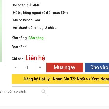
Độ phân giải 4MP
Hỗ trợ hồng ngoại và đèn màu 30m
Micro kép thu âm.
Âm thanh đàm thoại 2 chiều.
Kho hàng:
Còn hàng
Bảo hành:
Liên hệ
Giá bán:
Mua ngay
Cho vào
-
+
Đăng ký Đại Lý - Nhận Gía Tốt Nhất >> Xem Nga