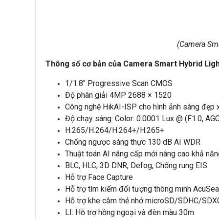
(Camera Sma
Thông số cơ bản của Camera Smart Hybrid Lig
1/1.8″ Progressive Scan CMOS
Độ phân giải 4MP 2688 × 1520
Công nghệ HikAI-ISP cho hình ảnh sáng đẹp 
Độ chạy sáng: Color: 0.0001 Lux @ (F1.0, AGC 
H.265/H.264/H.264+/H.265+
Chống ngược sáng thực 130 dB AI WDR
Thuật toán AI nâng cấp mới nâng cao khả năn
BLC, HLC, 3D DNR, Defog, Chống rung EIS
Hỗ trợ Face Capture
Hỗ trợ tìm kiếm đối tượng thông minh AcuSear
Hỗ trợ khe cắm thẻ nhớ microSD/SDHC/SDX
LI: Hỗ trợ hồng ngoại và đèn màu 30m