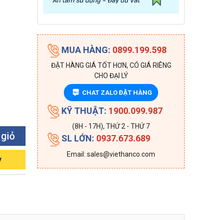
MUA HÀNG:
0899.199.598
ĐẶT HÀNG GIÁ TỐT HƠN, CÓ GIÁ RIÊNG
CHO ĐẠI LÝ
CHAT ZALO ĐẶT HÀNG
ZALO
KỸ THUẬT:
1900.099.987
(8H - 17H), THỨ 2 - THỨ 7
 giỏ
SL LỚN:
0937.673.689
Email: sales@viethanco.com
y