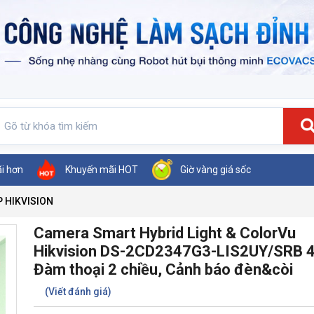
ãi hơn
Khuyến mãi HOT
Giờ vàng giá sốc
P HIKVISION
Camera Smart Hybrid Light & ColorVu
Hikvision DS-2CD2347G3-LIS2UY/SRB 
Đàm thoại 2 chiều, Cảnh báo đèn&còi
(Viết đánh giá)