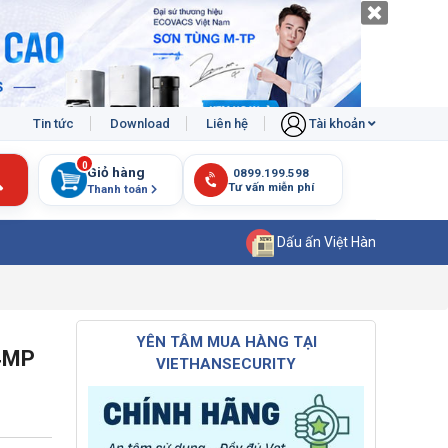
Tin tức
Download
Liên hệ
Tài khoản
0
Giỏ hàng
Thanh toán
Dấu ấn Việt Hàn
YÊN TÂM MUA HÀNG TẠI
4MP
VIETHANSECURITY