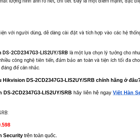
ất lượng hình ảnh rõ nét, chi tiết. Đây là một điểm mạnh, đặc b
 với người dùng, dễ dàng cài đặt và tích hợp vào các hệ thống 
ion DS-2CD2347G3-LIS2UY/SRB
là một lựa chọn lý tưởng cho nhu
nhiều công nghệ tiên tiến, đảm bảo an toàn và tiện ích tối đa c
 đáng để cân nhắc.
Vu Hikvision DS-2CD2347G3-LIS2UY/SRB chính hãng ở đâu
on DS-2CD2347G3-LIS2UY/SRB
 hãy liên hệ ngay 
Việt Hàn Se
SRB:
9.598
n Security
 trên toàn quốc.