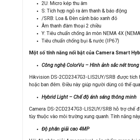
2U: Micro kép thu âm
S: Tích hợp ngõ ra âm thanh & báo động
/SRB: Loa & Đèn cảnh báo xanh đỏ
Âm thanh đàm thoại 2 chiều
Y: Tiêu chuẩn chống ăn mòn NEMA 4X (NEM
Tiêu chuẩn chống bụi & nước (IP67)
Một số tính năng nổi bật của Camera Smart Hy
Công nghệ ColorVu – Hình ảnh sắc nét trong
Hikvision DS-2CD2347G3-LIS2UY/SRB được tích hợp 
hoặc ban đêm. Điều này giúp người dùng có thể quan 
Hybrid Light – Chế độ ánh sáng thông minh
Camera DS-2CD2347G3-LIS2UY/SRB hỗ trợ chế độ án
tùy thuộc vào môi trường xung quanh. Tính năng này
Độ phân giải cao 4MP