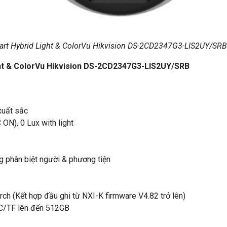
rt Hybrid Light & ColorVu Hikvision DS-2CD2347G3-LIS2UY/SRB
ht & ColorVu Hikvision DS-2CD2347G3-LIS2UY/SRB
xuất sắc
ON), 0 Lux with light
g phân biệt người & phương tiện
ch (Kết hợp đầu ghi từ NXI-K firmware V4.82 trở lên)
C/TF lên đến 512GB