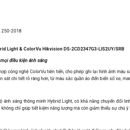
A 250-2018
brid Light & ColorVu Hikvision DS-2CD2347G3-LIS2UY/SRB
 mọi điều kiện ánh sáng
công nghệ ColorVu tiên tiến, cho phép ghi lại hình ảnh màu s
sát chi tiết rõ ràng hơn, từ màu sắc quần áo đến biển số xe, man
h sáng thông minh Hybrid Light, có khả năng chuyển đổi linh
 không chỉ giúp tiết kiệm năng lượng mà còn giảm thiểu sự chú ý