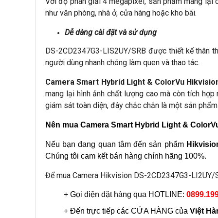
Với độ phân giải 4 megapixel, sản phẩm mang lại ch
như văn phòng, nhà ở, cửa hàng hoặc kho bãi.
Dễ dàng cài đặt và sử dụng
DS-2CD2347G3-LIS2UY/SRB được thiết kế thân thiện
người dùng nhanh chóng làm quen và thao tác.
Camera Smart Hybrid Light & ColorVu Hikvis
mang lại hình ảnh chất lượng cao mà còn tích hợp 
giám sát toàn diện, đây chắc chắn là một sản phẩm
Nên mua Camera Smart Hybrid Light & Color
Nếu bạn đang quan tâm đến sản phẩm 
Hikvisi
Chúng tôi cam kết bán hàng chính hãng 100%.
Để mua Camera Hikvision DS-2CD2347G3-LI2UY/
+ Gọi điện đặt hàng qua HOTLINE: 
0899.19
+ Đến trực tiếp các CỬA HÀNG của 
Việt Hà