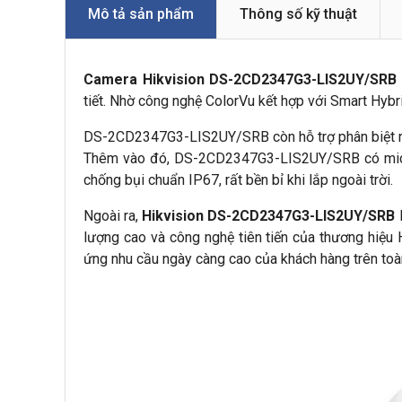
Mô tả sản phẩm
Thông số kỹ thuật
Camera Hikvision DS-2CD2347G3-LIS2UY/SRB
tiết.
Nhờ công nghệ ColorVu kết hợp với Smart Hybrid
DS-2CD2347G3-LIS2UY/SRB còn hỗ trợ phân biệt ngườ
Thêm vào đó, DS-2CD2347G3-LIS2UY/SRB có mic th
chống bụi chuẩn IP67, rất bền bỉ khi lắp ngoài trời.
Ngoài ra,
Hikvision DS-2CD2347G3-LIS2UY/SRB
lượng cao và công nghệ tiên tiến của thương hiệu 
ứng nhu cầu ngày càng cao của khách hàng trên toàn