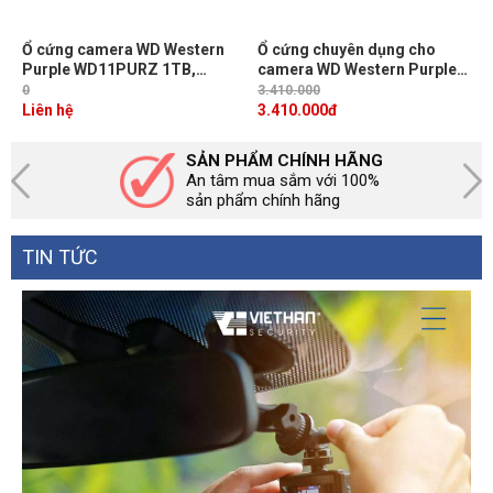
Ổ cứng camera WD Western
Ổ cứng chuyên dụng cho
Purple WD11PURZ 1TB,
camera WD Western Purple
SATA 3, 64MB Cache, Vòng
WD23PURZ 2TB, SATA 3,
0
3.410.000
quay 5400RPM
vòng quay 5400RPM
Liên hệ
3.410.000
đ
SẢN PHẨM CHÍNH HÃNG
An tâm mua sắm với 100%
sản phẩm chính hãng
TIN TỨC