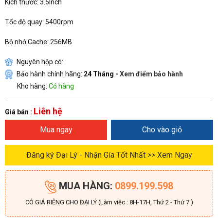
Kích thước: 3.5Inch
Tốc độ quay: 5400rpm
Bộ nhớ Cache: 256MB
Nguyên hộp có:
Bảo hành chính hãng:
24 Tháng -
Xem điểm bảo hành
Kho hàng:
Có hàng
Liên hệ
Giá bán :
Mua ngay
Cho vào giỏ
Đăng ký Đại Lý - Nhận Gía Tốt Nhất >> Xem Ngay
MUA HÀNG:
0899.199.598
CÓ GIÁ RIÊNG CHO ĐẠI LÝ (Làm việc : 8H-17H, Thứ 2 - Thứ 7 )