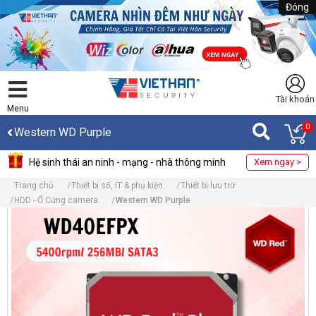
Đóng
Tài khoản
Menu
0
Western WD Purple
Hệ sinh thái an ninh - mạng - nhà thông minh
Xem ngay >
Trang chủ
Thiết bị số, IT & phụ kiện
Thiết bị lưu trữ
HDD - Ổ Cứng camera
Western WD Purple