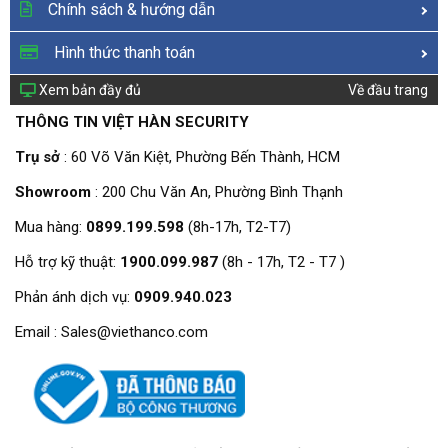
Chính sách & hướng dẫn
Hình thức thanh toán
Xem bản đầy đủ
Về đầu trang
THÔNG TIN VIỆT HÀN SECURITY
Trụ sở
: 60 Võ Văn Kiệt, Phường Bến Thành, HCM
Showroom
: 200 Chu Văn An, Phường Bình Thạnh
Mua hàng:
0899.199.598
(8h-17h, T2-T7)
Hỗ trợ kỹ thuật:
1900.099.987
(8h - 17h, T2 - T7 )
Phản ánh dịch vụ:
0909.940.023
Email : Sales@viethanco.com