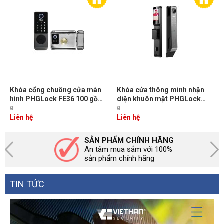
Khóa cổng chuông cửa màn
Khóa cửa thông minh nhận
hình PHGLock FE36 100 gồm
diện khuôn mặt PHGLock
vân tay, thẻ từ, mã số và chìa
FL8091 100 khuôn mặt, 100
0
0
khóa cơ
vân tay, 50 thẻ, 100 mã số
Liên hệ
Liên hệ
SẢN PHẨM CHÍNH HÃNG
An tâm mua sắm với 100%
sản phẩm chính hãng
TIN TỨC