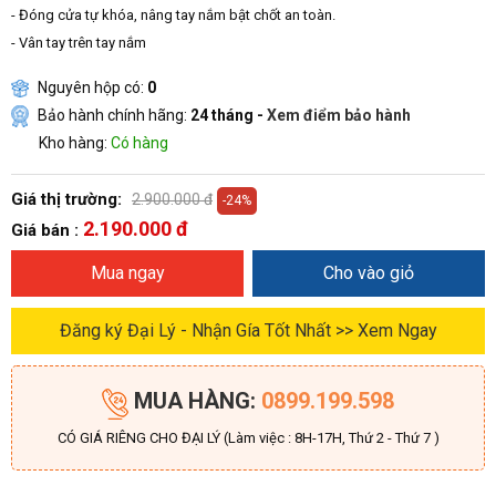
- Đóng cửa tự khóa, nâng tay nắm bật chốt an toàn.
- Vân tay trên tay nắm
Nguyên hộp có:
0
Bảo hành chính hãng:
24 tháng -
Xem điểm bảo hành
Kho hàng:
Có hàng
Giá thị trường:
2.900.000 đ
-24%
2.190.000 đ
Giá bán :
Mua ngay
Cho vào giỏ
Đăng ký Đại Lý - Nhận Gía Tốt Nhất >> Xem Ngay
MUA HÀNG:
0899.199.598
CÓ GIÁ RIÊNG CHO ĐẠI LÝ (Làm việc : 8H-17H, Thứ 2 - Thứ 7 )