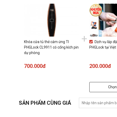
+
Khóa cửa tủ thẻ cảm ứng TI
Dịch vụ lắp đặ
PHGLock CL9911 có cổng kích pin
PHGLock tại Việt
dự phòng
700.000đ
200.000đ
Chọn
SẢN PHẨM CÙNG GIÁ