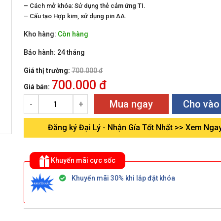
– Cách mở khóa: Sử dụng thẻ cảm ứng TI.
– Cấu tạo Hợp kim, sử dụng pin AA.
khác
Kho hàng:
Còn hàng
Bảo hành:
24 tháng
Giá thị trường:
700.000 đ
700.000 đ
Giá bán:
Mua ngay
Cho vào
-
+
Đăng ký Đại Lý - Nhận Gía Tốt Nhất >> Xem Nga
Khuyến mãi cực sốc
Khuyến mãi 30% khi lắp đặt khóa