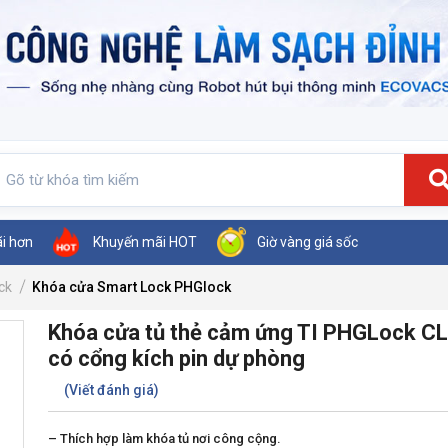
ãi hơn
Khuyến mãi HOT
Giờ vàng giá sốc
ck
Khóa cửa Smart Lock PHGlock
Khóa cửa tủ thẻ cảm ứng TI PHGLock C
có cổng kích pin dự phòng
(Viết đánh giá)
– Thích hợp làm khóa tủ nơi công cộng.