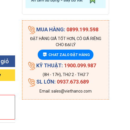
MUA HÀNG:
0899.199.598
ĐẶT HÀNG GIÁ TỐT HƠN, CÓ GIÁ RIÊNG
CHO ĐẠI LÝ
CHAT ZALO ĐẶT HÀNG
ZALO
 giỏ
KỸ THUẬT:
1900.099.987
y
(8H - 17H), THỨ 2 - THỨ 7
SL LỚN:
0937.673.689
Email: sales@viethanco.com