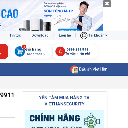
Tin tức
Download
Liên hệ
Tài khoản
0
Giỏ hàng
Thanh toán
Dấu ấn Việt Hàn
L9911
YÊN TÂM MUA HÀNG TẠI
VIETHANSECURITY