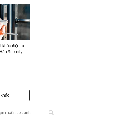
t khóa điện tử
 Hàn Security
 khác