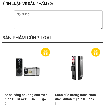
BÌNH LUẬN VỀ SẢN PHẨM
(0)
SẢN PHẨM CÙNG LOẠI
Khóa cổng chuông cửa màn
Khóa cửa thông minh nhận
hình PHGLock FE36 100 gồm
diện khuôn mặt PHGLock
vân tay, thẻ từ, mã số và chìa
FL8091 100 khuôn mặt, 100
0
0