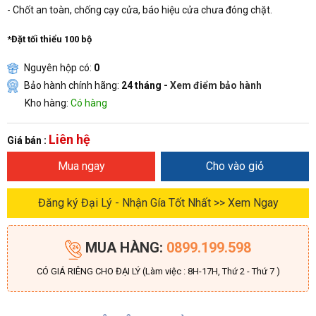
- Chốt an toàn, chống cạy cửa, báo hiệu cửa chưa đóng chặt.
*Đặt tối thiểu 100 bộ
Nguyên hộp có:
0
Bảo hành chính hãng:
24 tháng -
Xem điểm bảo hành
Kho hàng:
Có hàng
Liên hệ
Giá bán :
Mua ngay
Cho vào giỏ
Đăng ký Đại Lý - Nhận Gía Tốt Nhất >> Xem Ngay
MUA HÀNG:
0899.199.598
CÓ GIÁ RIÊNG CHO ĐẠI LÝ (Làm việc : 8H-17H, Thứ 2 - Thứ 7 )