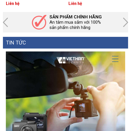
khóa cơ
vân tay, 50 thẻ, 100 mã số
Liên hệ
Liên hệ
SẢN PHẨM CHÍNH HÃNG
An tâm mua sắm với 100%
sản phẩm chính hãng
TIN TỨC