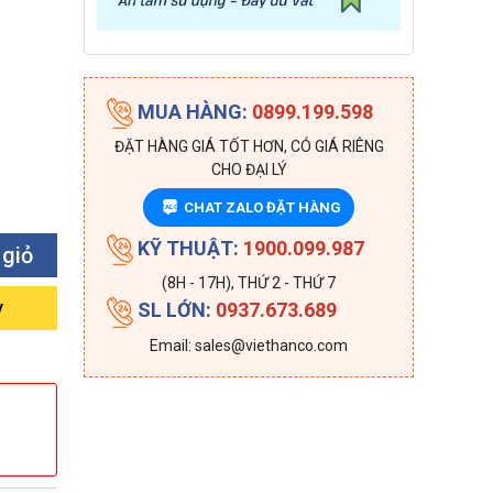
MUA HÀNG:
0899.199.598
ĐẶT HÀNG GIÁ TỐT HƠN, CÓ GIÁ RIÊNG
CHO ĐẠI LÝ
CHAT ZALO ĐẶT HÀNG
ZALO
KỸ THUẬT:
1900.099.987
 giỏ
(8H - 17H), THỨ 2 - THỨ 7
y
SL LỚN:
0937.673.689
Email: sales@viethanco.com