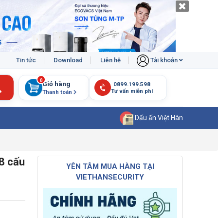
Tin tức
Download
Liên hệ
Tài khoản
0
Giỏ hàng
Thanh toán
Dấu ấn Việt Hàn
8 cấu
YÊN TÂM MUA HÀNG TẠI
VIETHANSECURITY