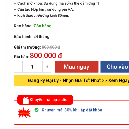
– Cách mở khóa: Sử dụng mã số và thẻ cảm ứng TI.
– Cấu tạo Hợp kim, sử dụng pin AA.
khác
– Kích thước: Đường kính 80mm.
Kho hàng:
Còn hàng
Bảo hành:
24 tháng
Giá thị trường:
800.000 đ
800.000 đ
Giá bán:
Mua ngay
Cho vào
-
+
Đăng ký Đại Lý - Nhận Gía Tốt Nhất >> Xem Nga
Khuyến mãi cực sốc
Khuyến mãi 30% khi lắp đặt khóa