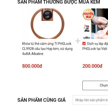
SẢN PHẨM THƯỜNG ĐƯỢC MUA KÈM
+
Khóa tủ thẻ cảm ứng TI PHGLock
Dịch vụ lắp đặ
CL9928 cấu tạo Hợp kim, sử dụng
PHGLock tại Việt
4xAA Alkaline
800.000đ
200.000đ
Chọn
SẢN PHẨM CÙNG GIÁ