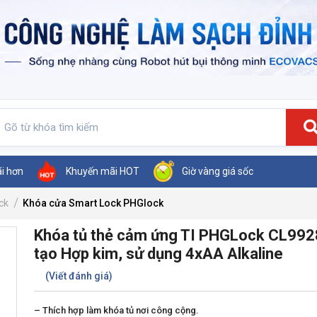
ãi hơn
Khuyến mãi HOT
Giờ vàng giá sốc
ck
Khóa cửa Smart Lock PHGlock
Khóa tủ thẻ cảm ứng TI PHGLock CL992
tạo Hợp kim, sử dụng 4xAA Alkaline
(Viết đánh giá)
– Thích hợp làm khóa tủ nơi công cộng.