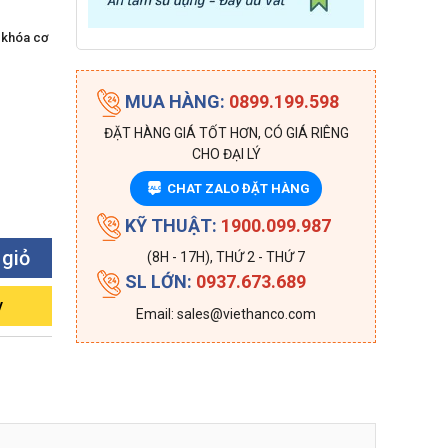
a khóa cơ
MUA HÀNG:
0899.199.598
ĐẶT HÀNG GIÁ TỐT HƠN, CÓ GIÁ RIÊNG
CHO ĐẠI LÝ
CHAT ZALO ĐẶT HÀNG
ZALO
KỸ THUẬT:
1900.099.987
 giỏ
(8H - 17H), THỨ 2 - THỨ 7
SL LỚN:
0937.673.689
y
Email: sales@viethanco.com