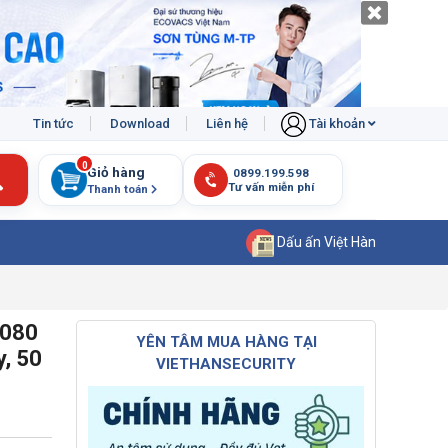
Tin tức
Download
Liên hệ
Tài khoản
0
Giỏ hàng
Thanh toán
Dấu ấn Việt Hàn
8080
YÊN TÂM MUA HÀNG TẠI
y, 50
VIETHANSECURITY