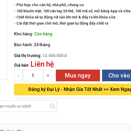
- Phù hợp cho căn hộ, nhà phố, chung cư
- 100 khuôn mặt, 100 vân tay, 50 thẻ, 100 mã số, mở bằng App và chì
- Chốt khóa sẽ tự động rút vào khi mở & đẩy ra khi khóa cửa.
- Cài đặt thời gian chờ mờ, thời gian tự động đẩy chốt ra
Kho hàng:
Còn hàng
Bảo hành:
24 tháng
Giá thị trường:
12.400.000 đ
Liên hệ
Giá bán:
Mua ngay
Cho vào
-
+
Đăng ký Đại Lý - Nhận Gía Tốt Nhất >> Xem Nga