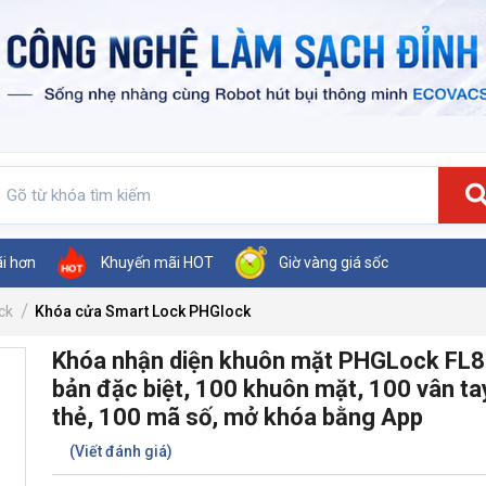
ãi hơn
Khuyến mãi HOT
Giờ vàng giá sốc
ck
Khóa cửa Smart Lock PHGlock
Khóa nhận diện khuôn mặt PHGLock FL
bản đặc biệt, 100 khuôn mặt, 100 vân ta
thẻ, 100 mã số, mở khóa bằng App
(Viết đánh giá)