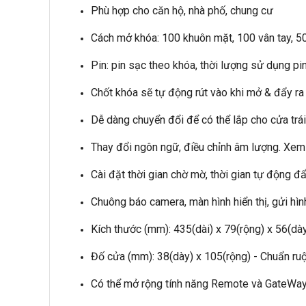
Phù hợp cho căn hộ, nhà phố, chung cư
Cách mở khóa: 100 khuôn mặt, 100 vân tay, 50
Pin: pin sạc theo khóa, thời lượng sử dụng pi
Chốt khóa sẽ tự động rút vào khi mở & đẩy ra 
Dễ dàng chuyển đổi để có thể lắp cho cửa trái 
Thay đổi ngôn ngữ, điều chỉnh âm lượng. Xem
Cài đặt thời gian chờ mờ, thời gian tự động đẩ
Chuông báo camera, màn hình hiển thị, gửi hì
Kích thước (mm): 435(dài) x 79(rộng) x 56(dà
Đố cửa (mm): 38(dày) x 105(rộng) - Chuẩn ruộ
Có thể mở rộng tính năng Remote và GateWay 