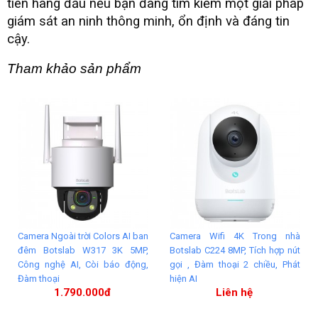
tiên hàng đầu nếu bạn đang tìm kiếm một giải pháp
giám sát an ninh thông minh, ổn định và đáng tin
cậy.
Tham khảo sản phẩm 
Camera Ngoài trời Colors AI ban
Camera Wifi 4K Trong nhà
đêm Botslab W317 3K 5MP,
Botslab C224 8MP, Tích hợp nút
Công nghệ AI, Còi báo động,
gọi , Đàm thoại 2 chiều, Phát
Đàm thoại
hiện AI
1.790.000đ
Liên hệ