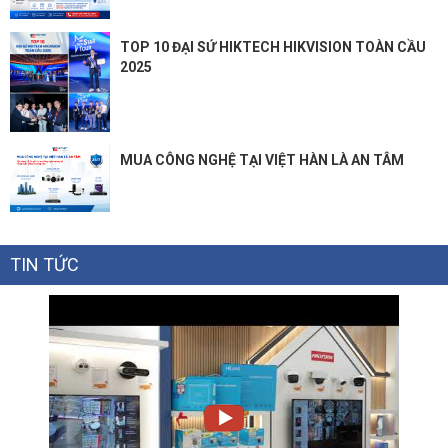
TOP 10 ĐẠI SỨ HIKTECH HIKVISION TOÀN CẦU
2025
MUA CÔNG NGHỆ TẠI VIỆT HÀN LÀ AN TÂM
TIN TỨC