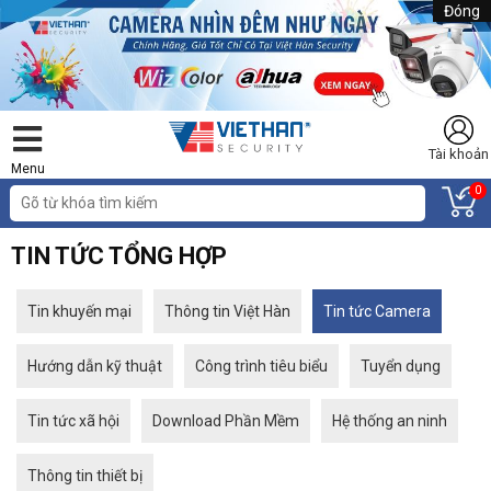
Đóng
Tài khoản
Menu
0
TIN TỨC TỔNG HỢP
Tin khuyến mại
Thông tin Việt Hàn
Tin tức Camera
Hướng dẫn kỹ thuật
Công trình tiêu biểu
Tuyển dụng
Tin tức xã hội
Download Phần Mềm
Hệ thống an ninh
Thông tin thiết bị