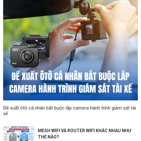
Đề xuất ôtô cá nhân bắt buộc lắp camera hành trình giám sát tài
xế
MESH WIFI VÀ ROUTER WIFI KHÁC NHAU NHƯ
THẾ NÀO?