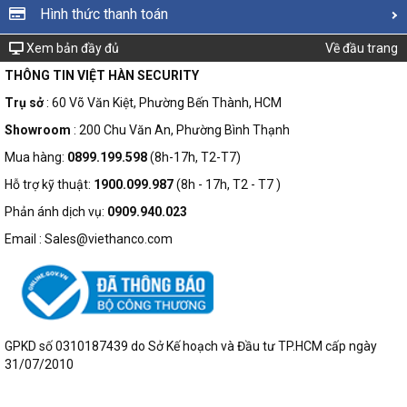
Hình thức thanh toán
Xem bản đầy đủ
Về đầu trang
THÔNG TIN VIỆT HÀN SECURITY
Trụ sở
: 60 Võ Văn Kiệt, Phường Bến Thành, HCM
Showroom
: 200 Chu Văn An, Phường Bình Thạnh
Mua hàng:
0899.199.598
(8h-17h, T2-T7)
Hỗ trợ kỹ thuật:
1900.099.987
(8h - 17h, T2 - T7 )
Phản ánh dịch vụ:
0909.940.023
Email : Sales@viethanco.com
GPKD số 0310187439 do Sở Kế hoạch và Đầu tư TP.HCM cấp ngày
31/07/2010