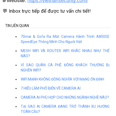
🌐 Website:
https://viethansecurity.com/
💬 Inbox trực tiếp để được tư vấn chi tiết!
TIN LIÊN QUAN
70mai & Gofa Ra Mắt Camera Hành Trình A800SE
SpeedEye Thông Minh Cho Người Việt
MESH WIFI VÀ ROUTER WIFI KHÁC NHAU NHƯ THẾ
NÀO?
VÌ SAO QUÁN CÀ PHÊ ĐÔNG KHÁCH THƯỜNG BỊ
NGHẼN WIFI?
WIFI MẠNH KHÔNG ĐỒNG NGHĨA VỚI MẠNG ỔN ĐỊNH
7 HIỂU LẦM PHỔ BIẾN VỀ CAMERA AI
CAMERA AI PHÙ HỢP CHO NHỮNG NGÀNH NGHỀ NÀO?
TẠI SAO AI CAMERA ĐANG TRỞ THÀNH XU HƯỚNG
TOÀN CẦU?