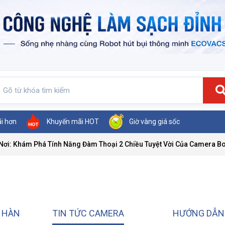
ãi hơn
Khuyến mãi HOT
Giờ vàng giá sốc
Nơi: Khám Phá Tính Năng Đàm Thoại 2 Chiều Tuyệt Vời Của Camera Bo
T HÀN
TIN TỨC CAMERA
HƯỚNG DẪN