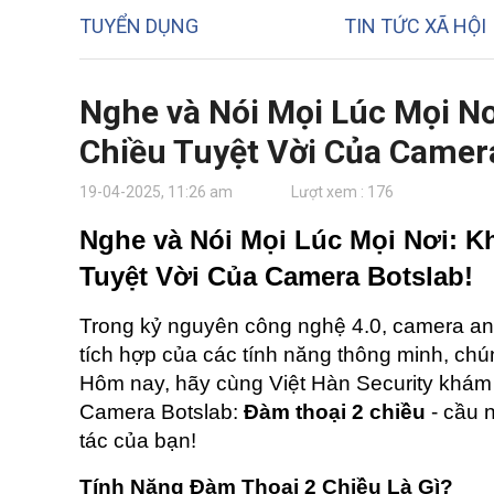
TUYỂN DỤNG
TIN TỨC XÃ HỘI
Nghe và Nói Mọi Lúc Mọi N
Chiều Tuyệt Vời Của Camera
19-04-2025, 11:26 am
Lượt xem : 176
Nghe và Nói Mọi Lúc Mọi Nơi: K
Tuyệt Vời Của Camera Botslab!
Trong kỷ nguyên công nghệ 4.0, camera an ni
tích hợp của các tính năng thông minh, chúng
Hôm nay, hãy cùng Việt Hàn Security khám 
Camera Botslab: 
Đàm thoại 2 chiều
 - cầu 
tác của bạn!
Tính Năng Đàm Thoại 2 Chiều Là Gì?