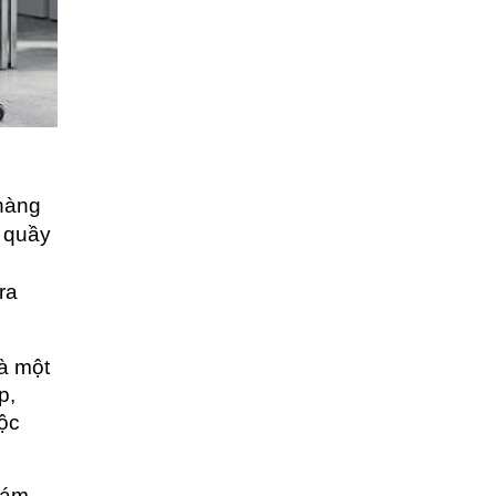
hàng 
 quầy 
a 
à một 
, 
c 
ám 