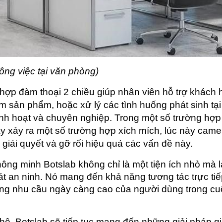
công việc tại văn phòng)
hợp đàm thoại 2 chiều giúp nhân viên hỗ trợ khách 
m sản phẩm, hoặc xử lý các tình huống phát sinh tại
nh hoạt và chuyên nghiệp. Trong một số trường hợp 
xảy ra một số trường hợp xích mích, lúc này camer
 giải quyết và gỡ rối hiệu quả các vấn đề này. 
ông minh Botslab không chỉ là một tiện ích nhỏ mà l
t an ninh. Nó mang đến khả năng tương tác trực tiếp
ứng nhu cầu ngày càng cao của người dùng trong cuộ
ệ, Botslab sẽ tiếp tục mang đến những giải pháp gi