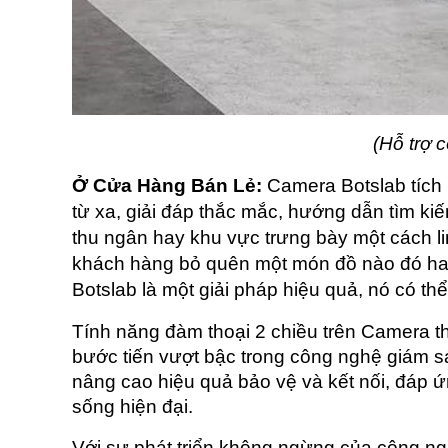
(Hỗ trợ 
Ở Cửa Hàng Bán Lẻ:
 Camera Botslab tích 
từ xa, giải đáp thắc mắc, hướng dẫn tìm kiế
thu ngân hay khu vực trưng bày một cách li
khách hàng bỏ quên một món đồ nào đó hay 
Botslab là một giải pháp hiệu quả, nó có thể
Tính năng đàm thoại 2 chiều trên Camera th
bước tiến vượt bậc trong công nghệ giám sá
nâng cao hiệu quả bảo vệ và kết nối, đáp 
sống hiện đại. 
Với sự phát triển không ngừng của công ngh