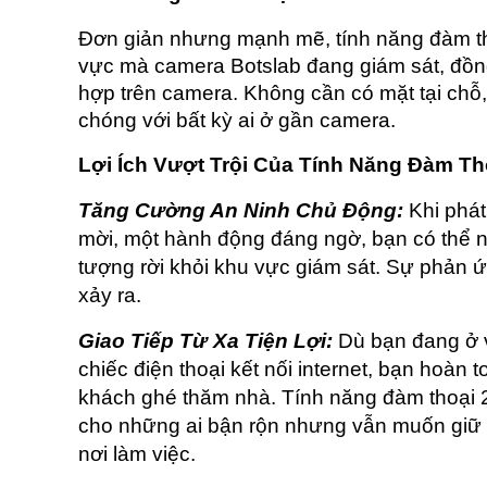
Đơn giản nhưng mạnh mẽ, tính năng đàm th
vực mà camera Botslab đang giám sát, đồng t
hợp trên camera. Không cần có mặt tại chỗ, 
chóng với bất kỳ ai ở gần camera.
Lợi Ích Vượt Trội Của Tính Năng Đàm Th
Tăng Cường An Ninh Chủ Động:
 Khi phá
mời, một hành động đáng ngờ, bạn có thể nga
tượng rời khỏi khu vực giám sát. Sự phản ứ
xảy ra. 
Giao Tiếp Từ Xa Tiện Lợi:
 Dù bạn đang ở v
chiếc điện thoại kết nối internet, bạn hoàn 
khách ghé thăm nhà. Tính năng đàm thoại 2
cho những ai bận rộn nhưng vẫn muốn giữ li
nơi làm việc.