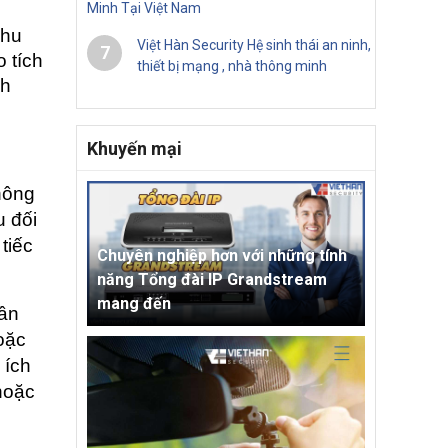
Minh Tại Việt Nam
hu 
Việt Hàn Security Hệ sinh thái an ninh,
7
 tích 
thiết bị mạng , nhà thông minh
h 
Khuyến mại
ông 
 đối 
iếc 
Chuyên nghiệp hơn với những tính
năng Tổng đài IP Grandstream
mang đến
ần 
oặc 
ích 
oặc 