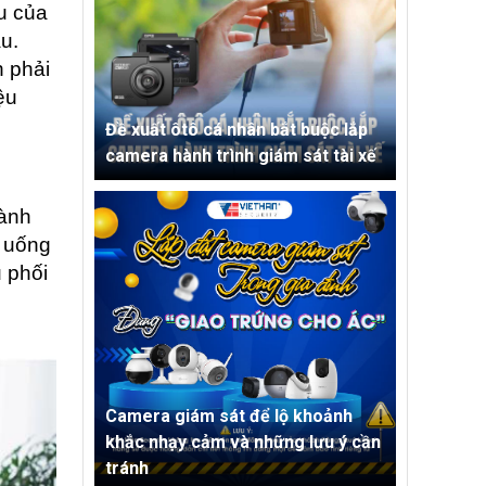
u của 
. 
 phải 
u 
Đề xuất ôtô cá nhân bắt buộc lắp
camera hành trình giám sát tài xế
ành 
 uống 
 phối 
Camera giám sát để lộ khoảnh
khắc nhạy cảm và những lưu ý cần
tránh