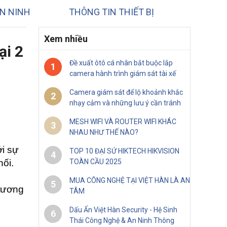
N NINH
THÔNG TIN THIẾT BỊ
Xem nhiều
ại 2
Đề xuất ôtô cá nhân bắt buộc lắp
1
camera hành trình giám sát tài xế
Camera giám sát để lộ khoảnh khắc
2
nhạy cảm và những lưu ý cần tránh
MESH WIFI VÀ ROUTER WIFI KHÁC
3
NHAU NHƯ THẾ NÀO?
i sự 
TOP 10 ĐẠI SỨ HIKTECH HIKVISION
4
ối. 
TOÀN CẦU 2025
MUA CÔNG NGHỆ TẠI VIỆT HÀN LÀ AN
5
tương 
TÂM
Dấu Ấn Việt Hàn Security - Hệ Sinh
6
Thái Công Nghệ & An Ninh Thông