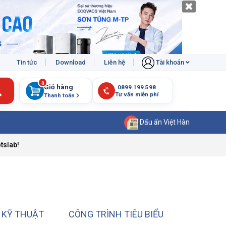
Tin tức
Download
Liên hệ
Tài khoản
0
Giỏ hàng
Thanh toán
Dấu ấn Việt Hàn
tslab!
 KỸ THUẬT
CÔNG TRÌNH TIÊU BIỂU