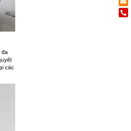
 đa 
uyết 
i các 