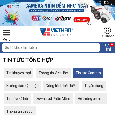
Đóng
Tài khoản
Menu
0
TIN TỨC TỔNG HỢP
Tin khuyến mại
Thông tin Việt Hàn
Tin tức Camera
Hướng dẫn kỹ thuật
Công trình tiêu biểu
Tuyển dụng
Tin tức xã hội
Download Phần Mềm
Hệ thống an ninh
Thông tin thiết bị