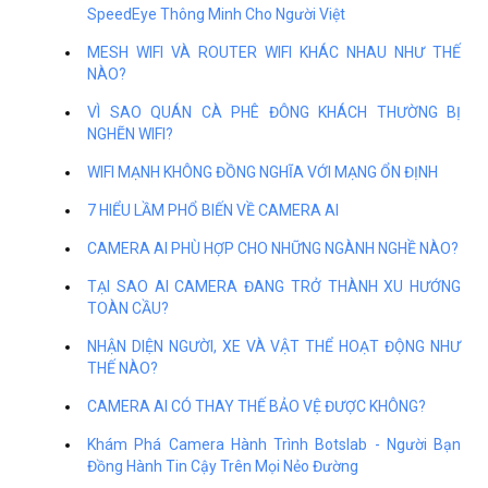
SpeedEye Thông Minh Cho Người Việt
MESH WIFI VÀ ROUTER WIFI KHÁC NHAU NHƯ THẾ
NÀO?
VÌ SAO QUÁN CÀ PHÊ ĐÔNG KHÁCH THƯỜNG BỊ
NGHẼN WIFI?
WIFI MẠNH KHÔNG ĐỒNG NGHĨA VỚI MẠNG ỔN ĐỊNH
7 HIỂU LẦM PHỔ BIẾN VỀ CAMERA AI
CAMERA AI PHÙ HỢP CHO NHỮNG NGÀNH NGHỀ NÀO?
TẠI SAO AI CAMERA ĐANG TRỞ THÀNH XU HƯỚNG
TOÀN CẦU?
NHẬN DIỆN NGƯỜI, XE VÀ VẬT THỂ HOẠT ĐỘNG NHƯ
THẾ NÀO?
CAMERA AI CÓ THAY THẾ BẢO VỆ ĐƯỢC KHÔNG?
Khám Phá Camera Hành Trình Botslab - Người Bạn
Đồng Hành Tin Cậy Trên Mọi Nẻo Đường