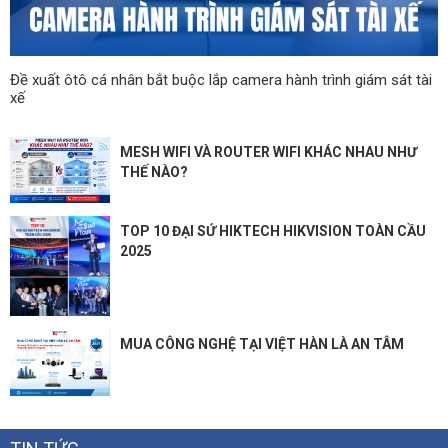
Đề xuất ôtô cá nhân bắt buộc lắp camera hành trình giám sát tài
xế
MESH WIFI VÀ ROUTER WIFI KHÁC NHAU NHƯ
THẾ NÀO?
TOP 10 ĐẠI SỨ HIKTECH HIKVISION TOÀN CẦU
2025
MUA CÔNG NGHỆ TẠI VIỆT HÀN LÀ AN TÂM