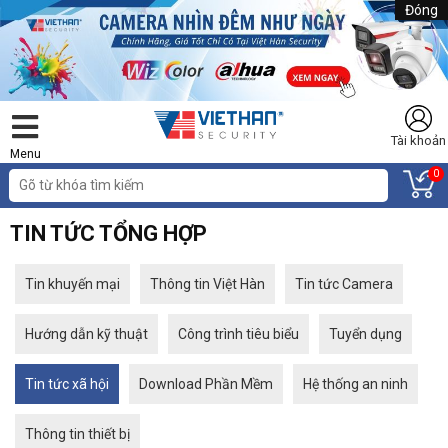
Đóng
Tài khoản
Menu
0
TIN TỨC TỔNG HỢP
Tin khuyến mại
Thông tin Việt Hàn
Tin tức Camera
Hướng dẫn kỹ thuật
Công trình tiêu biểu
Tuyển dụng
Tin tức xã hội
Download Phần Mềm
Hệ thống an ninh
Thông tin thiết bị