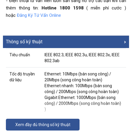
- Điện thoại tư vấn viên luôn sẵn sàng hỗ trợ các bạn khi cần
thêm thông tin:
Hotline 1800 1598
( miễn phí cước )
hoặc
Đăng Ký Tứ Vấn Online
Thông số kỹ thuật
Tiêu chuẩn
IEEE 802.3, IEEE 802.3u, IEEE 802.3x, IEEE
802.3ab
Tốc độ truyền
Ethernet: 10Mbps (bán song công) /
dữ liệu
20Mbps (song công hoàn toàn)
Ethernet nhanh: 100Mbps (bán song
công) / 200Mbps (song công hoàn toàn)
Gigabit Ethernet: 1000Mbps (bán song
công) / 2000Mbps (song công hoàn toàn)
)
Phương tiện
Đề xuất loại 5 loại 5 trở lên (≤100m) UTP /
Xem đầy đủ thông số kỹ thuật
truyền thông
STP