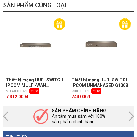
SẢN PHẨM CÙNG LOẠI
Băng thông
48Gb / giây
bảng nối đa
năng
Cấp độ chống
Cấp nguồn 6KV (chế độ chung), 4KV (chế
sét
độ vi sai); cổng mạng 6KV (chế độ chung)
Đầu vào nguồn
100 ~ 240V AC, 50 / 60Hz
Làm việc |
-10 ° C ~ 45 ° C | -40 ° C ~ 70 ° C
Nhiệt độ lưu
Thiết bị mạng HUB -SWITCH
Thiết bị mạng HUB -SWITCH
trữ
IPCOM MULTI-WAN
IPCOM UNMANAGED G1008
HOTSPOT ROUTER M80
-20%
-20%
9.140.000 đ
930.000 đ
7.312.000
đ
744.000
đ
Công việc | Độ
10% ~ 90% rh (không ngưng tụ) | 5% ~
ẩm lưu trữ
90% rh (không ngưng tụ)
SẢN PHẨM CHÍNH HÃNG
An tâm mua sắm với 100%
sản phẩm chính hãng