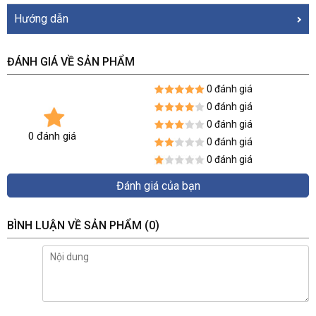
mạng
Hướng dẫn
Số lượng cổng
24 cổng Ethernet thích ứng 10/100 /
1000Mbps
ĐÁNH GIÁ VỀ SẢN PHẨM
Đèn báo
1 đèn nguồn, 24 đèn Link / Act
0 đánh giá
0 đánh giá
Kích thước
297mm × 178mm × 44mm
0 đánh giá
0 đánh giá
0 đánh giá
Cơ chế chuyển
Lưu trữ và chuyển tiếp
0 đánh giá
tiếp
Đánh giá của bạn
Bảng địa chỉ
8K
MAC
BÌNH LUẬN VỀ SẢN PHẨM
(0)
Học địa chỉ
Tự động học / lão hóa
MAC
Tốc độ lọc /
10BASE-T: 14881pps mỗi cổng
chuyển tiếp gói
100BASE-TX: 148810pps mỗi cổng
1000BASE-TX: 1488100pps mỗi cổng