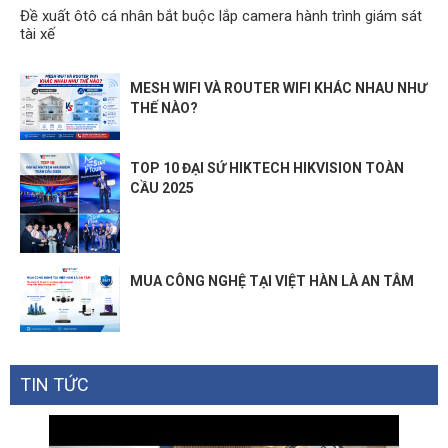
Đề xuất ôtô cá nhân bắt buộc lắp camera hành trình giám sát
tài xế
MESH WIFI VÀ ROUTER WIFI KHÁC NHAU NHƯ
THẾ NÀO?
TOP 10 ĐẠI SỨ HIKTECH HIKVISION TOÀN
CẦU 2025
MUA CÔNG NGHỆ TẠI VIỆT HÀN LÀ AN TÂM
TIN TỨC