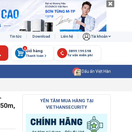
Tin tức
Download
Liên hệ
Tài khoản
0
Giỏ hàng
Thanh toán
Dấu ấn Việt Hàn
-
YÊN TÂM MUA HÀNG TẠI
 50m,
VIETHANSECURITY