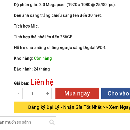
Độ phân giải: 2.0 Megapixel (1920 x 1080 @ 25/30 fps).
Đèn ánh sáng trắng chiếu sáng lên đến 30 mét.
Tích hợp Mic.
Tích hợp thẻ nhớ lên đến 256GB.
Hỗ trợ chức năng chống ngược sáng Digital WDR.
Kho hàng:
Còn hàng
Bảo hành:
24 tháng
Liên hệ
Giá bán:
Mua ngay
Cho vào
-
+
Đăng ký Đại Lý - Nhận Gía Tốt Nhất >> Xem Nga