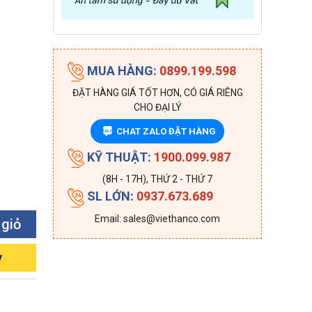
MUA HÀNG:
0899.199.598
ĐẶT HÀNG GIÁ TỐT HƠN, CÓ GIÁ RIÊNG
CHO ĐẠI LÝ
CHAT ZALO ĐẶT HÀNG
ZALO
KỸ THUẬT:
1900.099.987
(8H - 17H), THỨ 2 - THỨ 7
SL LỚN:
0937.673.689
Email: sales@viethanco.com
 giỏ
y