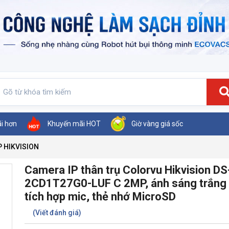
ãi hơn
Khuyến mãi HOT
Giờ vàng giá sốc
P HIKVISION
Camera IP thân trụ Colorvu Hikvision DS
2CD1T27G0-LUF C 2MP, ánh sáng trắng
tích hợp mic, thẻ nhớ MicroSD
(Viết đánh giá)