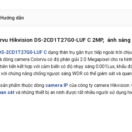
Hướng dẫn
orvu Hikvision DS-2CD1T27G0-LUF C 2MP, ánh sáng 
n DS-2CD1T27G0-LUF C
dạng thân trụ gắn trực tiếp ngoài trời chị
Là dòng camera Colorvu có độ phân giải 2.0 Megapixel cho ra hìn
 tiên tiến kết hợp với cảm biến có độ nhạy sáng 0.001Lux, khẩu 
g với chứng năng chống ngược sáng WDR có thể giám sát và quan
 sản phẩm thuộc dòng
camera IP
của công ty camera Hikvision. 
an sát
và những thiết bị an ninh được rất nhiều người sử dụng hi