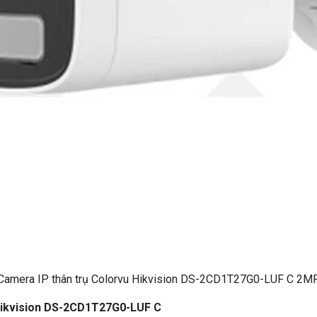
Camera IP thân trụ Colorvu Hikvision DS-2CD1T27G0-LUF C 2M
 Hikvision DS-2CD1T27G0-LUF C