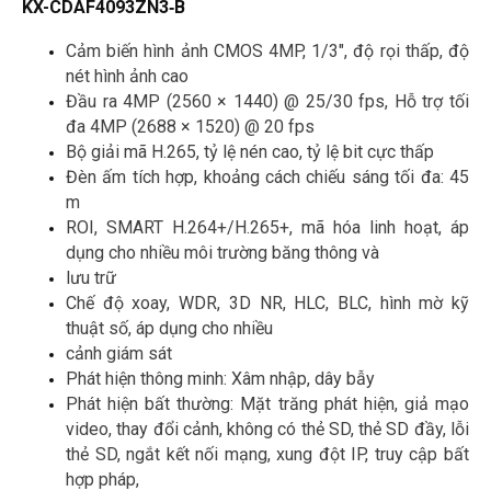
KX-CDAF4093ZN3‑B
Cảm biến hình ảnh CMOS 4MP, 1/3", độ rọi thấp, độ 
nét hình ảnh cao
Đầu ra 4MP (2560 × 1440) @ 25/30 fps, Hỗ trợ tối 
đa 4MP (2688 × 1520) @ 20 fps
Bộ giải mã H.265, tỷ lệ nén cao, tỷ lệ bit cực thấp
Đèn ấm tích hợp, khoảng cách chiếu sáng tối đa: 45 
m
ROI, SMART H.264+/H.265+, mã hóa linh hoạt, áp 
dụng cho nhiều môi trường băng thông và
lưu trữ
Chế độ xoay, WDR, 3D NR, HLC, BLC, hình mờ kỹ 
thuật số, áp dụng cho nhiều
cảnh giám sát
Phát hiện thông minh: Xâm nhập, dây bẫy
Phát hiện bất thường: Mặt trăng phát hiện, giả mạo 
video, thay đổi cảnh, không có thẻ SD, thẻ SD đầy, lỗi 
thẻ SD, ngắt kết nối mạng, xung đột IP, truy cập bất 
hợp pháp,