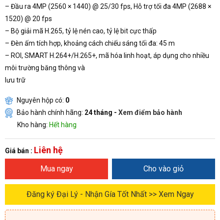
– Đầu ra 4MP (2560 × 1440) @ 25/30 fps, Hỗ trợ tối đa 4MP (2688 ×
1520) @ 20 fps
– Bộ giải mã H.265, tỷ lệ nén cao, tỷ lệ bit cực thấp
– Đèn ấm tích hợp, khoảng cách chiếu sáng tối đa: 45 m
– ROI, SMART H.264+/H.265+, mã hóa linh hoạt, áp dụng cho nhiều
môi trường băng thông và
lưu trữ
Nguyên hộp có:
0
Bảo hành chính hãng:
24 tháng -
Xem điểm bảo hành
Kho hàng:
Hết hàng
Liên hệ
Giá bán :
Mua ngay
Cho vào giỏ
Đăng ký Đại Lý - Nhận Gía Tốt Nhất >> Xem Ngay