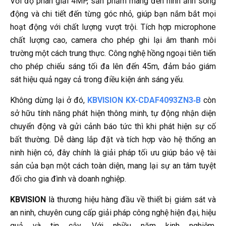
Với độ phân giải 4MP, sản phẩm mang đến hình ảnh sống
động và chi tiết đến từng góc nhỏ, giúp bạn nắm bắt mọi
hoạt động với chất lượng vượt trội. Tích hợp microphone
chất lượng cao, camera cho phép ghi lại âm thanh môi
trường một cách trung thực. Công nghệ hồng ngoại tiên tiến
cho phép chiếu sáng tối đa lên đến 45m, đảm bảo giám
sát hiệu quả ngay cả trong điều kiện ánh sáng yếu.
Không dừng lại ở đó,
KBVISION KX-CDAF4093ZN3‑B
còn
sở hữu tính năng phát hiện thông minh, tự động nhận diện
chuyển động và gửi cảnh báo tức thì khi phát hiện sự cố
bất thường. Dễ dàng lắp đặt và tích hợp vào hệ thống an
ninh hiện có, đây chính là giải pháp tối ưu giúp bảo vệ tài
sản của bạn một cách toàn diện, mang lại sự an tâm tuyệt
đối cho gia đình và doanh nghiệp.
KBVISION
là thương hiệu hàng đầu về thiết bị giám sát và
an ninh, chuyên cung cấp giải pháp công nghệ hiện đại, hiệu
quả và tin cậy. Với nhiều năm kinh nghiệm,