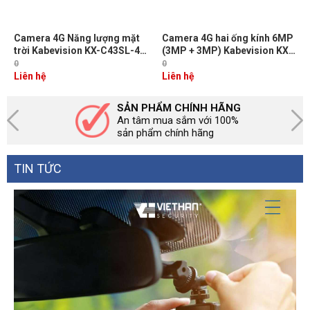
Camera 4G Năng lượng mặt
Camera 4G hai ống kính 6MP
trời Kabevision KX-C43SL-4G
(3MP + 3MP) Kabevision KX-
4MP, Còi hú, Đèn chớp cảnh
SM6L-4G, Cảnh báo đèn &
0
0
báo, Tích hợp cảm biến PIR,
còi, Đàm thoại 2 chiều, Nhận
Liên hệ
Liên hệ
Thẻ nhớ 512GB, IR 30m + Đèn
diện người và xe, LED/IR30m,
LED Full Color 20m
IP66
SẢN PHẨM CHÍNH HÃNG
An tâm mua sắm với 100%
sản phẩm chính hãng
TIN TỨC