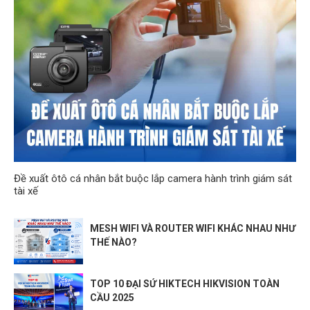
Đề xuất ôtô cá nhân bắt buộc lắp camera hành trình giám sát
tài xế
MESH WIFI VÀ ROUTER WIFI KHÁC NHAU NHƯ
THẾ NÀO?
TOP 10 ĐẠI SỨ HIKTECH HIKVISION TOÀN
CẦU 2025