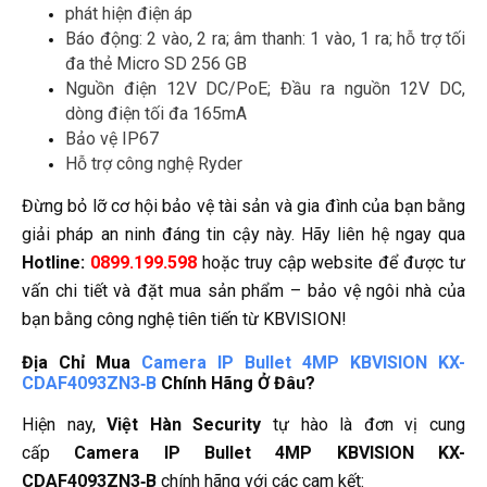
phát hiện điện áp
Báo động: 2 vào, 2 ra; âm thanh: 1 vào, 1 ra; hỗ trợ tối 
đa thẻ Micro SD 256 GB
Nguồn điện 12V DC/PoE; Đầu ra nguồn 12V DC, 
dòng điện tối đa 165mA
Bảo vệ IP67
Hỗ trợ công nghệ Ryder
Đừng bỏ lỡ cơ hội bảo vệ tài sản và gia đình của bạn bằng
giải pháp an ninh đáng tin cậy này. Hãy liên hệ ngay qua
Hotline:
0899.199.598
hoặc truy cập website để được tư
vấn chi tiết và đặt mua sản phẩm – bảo vệ ngôi nhà của
bạn bằng công nghệ tiên tiến từ KBVISION!
Địa Chỉ Mua
Camera IP Bullet 4MP KBVISION KX-
CDAF4093ZN3‑B
Chính Hãng Ở Đâu?
Hiện nay,
Việt Hàn Security
tự hào là đơn vị cung
cấp
Camera IP Bullet 4MP KBVISION KX-
CDAF4093ZN3‑B
chính hãng với các cam kết: