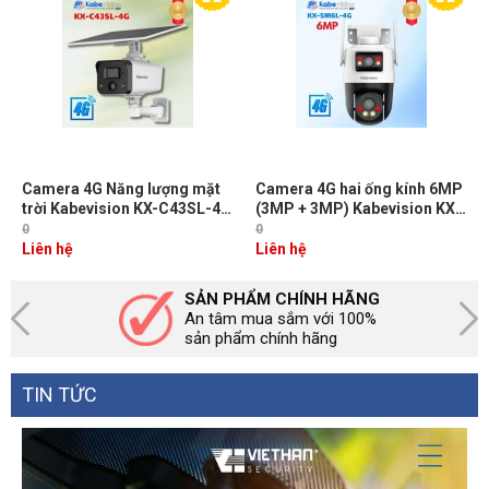
Camera 4G Năng lượng mặt
Camera 4G hai ống kính 6MP
trời Kabevision KX-C43SL-4G
(3MP + 3MP) Kabevision KX-
4MP, Còi hú, Đèn chớp cảnh
SM6L-4G, Cảnh báo đèn &
0
0
báo, Tích hợp cảm biến PIR,
còi, Đàm thoại 2 chiều, Nhận
Liên hệ
Liên hệ
Thẻ nhớ 512GB, IR 30m + Đèn
diện người và xe, LED/IR30m,
LED Full Color 20m
IP66
SẢN PHẨM CHÍNH HÃNG
An tâm mua sắm với 100%
sản phẩm chính hãng
TIN TỨC