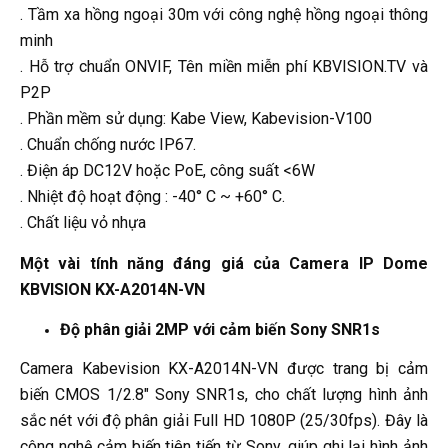
. Tầm xa hồng ngoại 30m với công nghệ hồng ngoại thông
minh
. Hỗ trợ chuẩn ONVIF, Tên miền miễn phí KBVISION.TV và
P2P
. Phần mềm sử dụng: Kabe View, Kabevision-V100
. Chuẩn chống nước IP67.
. Điện áp DC12V hoặc PoE, công suất <6W
. Nhiệt độ hoạt động : -40° C ~ +60° C.
. Chất liệu vỏ nhựa
Một vài tính năng đáng giá của Camera IP Dome
KBVISION KX-A2014N-VN
Độ phân giải 2MP với cảm biến Sony SNR1s
Camera Kabevision KX-A2014N-VN được trang bị cảm
biến CMOS 1/2.8" Sony SNR1s, cho chất lượng hình ảnh
sắc nét với độ phân giải Full HD 1080P (25/30fps). Đây là
công nghệ cảm biến tiên tiến từ Sony, giúp ghi lại hình ảnh