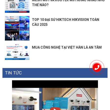
MESH WIFI VÀ ROUTER WIFI KHÁC NHAU NHƯ
THẾ NÀO?
TOP 10 ĐẠI SỨ HIKTECH HIKVISION TOÀN
CẦU 2025
MUA CÔNG NGHỆ TẠI VIỆT HÀN LÀ AN TÂM
TIN TỨC