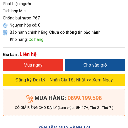
Phát hiện người
Tích hợp Mic
Chống bụi nước IP67
Nguyên hộp có:
0
Bảo hành chính hãng:
Chưa có thông tin bảo hành
Kho hàng:
Có hàng
Liên hệ
Giá bán :
Mua ngay
Cho vào giỏ
Đăng ký Đại Lý - Nhận Gía Tốt Nhất >> Xem Ngay
MUA HÀNG:
0899.199.598
CÓ GIÁ RIÊNG CHO ĐẠI LÝ (Làm việc : 8H-17H, Thứ 2 - Thứ 7 )
YÊN TÂM MUA HÀNG TẠI