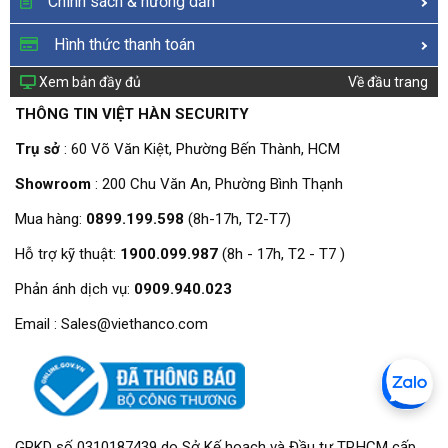
Chính sách & hướng dẫn
Hình thức thanh toán
Xem bản đầy đủ
Về đầu trang
THÔNG TIN VIỆT HÀN SECURITY
Trụ sở
: 60 Võ Văn Kiệt, Phường Bến Thành, HCM
Showroom
: 200 Chu Văn An, Phường Bình Thạnh
Mua hàng:
0899.199.598
(8h-17h, T2-T7)
Hỗ trợ kỹ thuật:
1900.099.987
(8h - 17h, T2 - T7 )
Phản ánh dịch vụ:
0909.940.023
Email : Sales@viethanco.com
GPKD số 0310187439 do Sở Kế hoạch và Đầu tư TP.HCM cấp