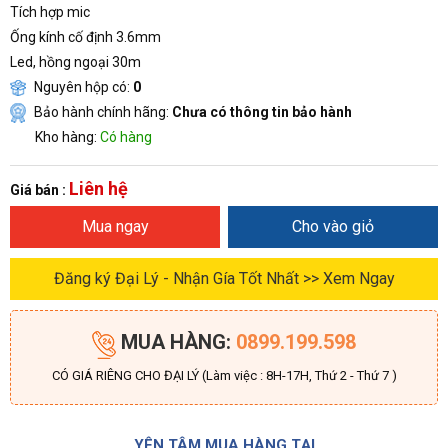
Tích hợp mic
Ống kính cố định 3.6mm
Led, hồng ngoại 30m
Nguyên hộp có:
0
Bảo hành chính hãng:
Chưa có thông tin bảo hành
Kho hàng:
Có hàng
Liên hệ
Giá bán :
Mua ngay
Cho vào giỏ
Đăng ký Đại Lý - Nhận Gía Tốt Nhất >> Xem Ngay
MUA HÀNG:
0899.199.598
CÓ GIÁ RIÊNG CHO ĐẠI LÝ (Làm việc : 8H-17H, Thứ 2 - Thứ 7 )
YÊN TÂM MUA HÀNG TẠI