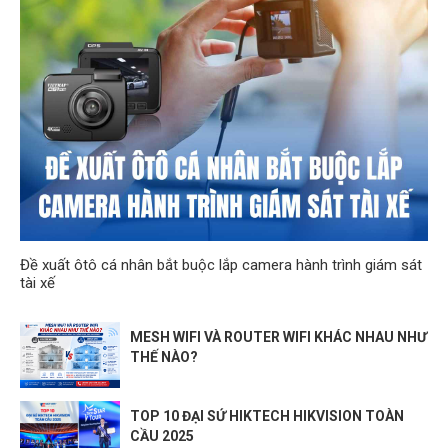
Đề xuất ôtô cá nhân bắt buộc lắp camera hành trình giám sát
tài xế
MESH WIFI VÀ ROUTER WIFI KHÁC NHAU NHƯ
THẾ NÀO?
TOP 10 ĐẠI SỨ HIKTECH HIKVISION TOÀN
CẦU 2025