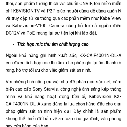
thời, sản phẩm tương thích với chuẩn ONVIF, tên miền miễn
phí KBVISION.TV và P2P, giúp người dùng dễ dàng quản lý
và truy cập từ xa thông qua các phần mềm như Kabe View
và Kabevision-V100. Camera cũng hỗ trợ cả nguồn điện
DC12V và PoE, mang lại sự tiện lợi khi lắp đặt.
Tích hợp mic thu âm chất lượng cao
Ngoài khả năng ghi hình xuất sắc, KX-CAiF4001N-DL-A
còn được tích hợp mic thu âm, cho phép ghi lại âm thanh rõ
ràng, hỗ trợ tối ưu cho việc giám sát an ninh.
Với những tính năng ưu việt như độ phân giải sắc nét, cảm
biến cao cấp Sony Starvis, công nghệ ánh sáng kép thông
minh và khả năng hoạt động bền bỉ, Kabevision KX-
CAiF4001N-DL-A xứng đáng là lựa chọn hàng đầu cho giải
pháp giám sát an ninh hiện đại. Đây chính là sản phẩm
không thể thiếu để bảo vệ an toàn cho gia đình, văn phòng
hay cửa hàng của bạn.