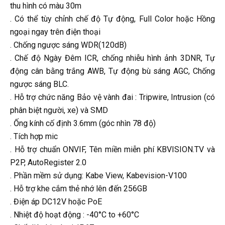
thu hình có màu 30m
. Có thể tùy chỉnh chế độ Tự động, Full Color hoặc Hồng
ngoại ngay trên điện thoại
. Chống ngược sáng WDR(120dB)
. Chế độ Ngày Đêm ICR, chống nhiễu hình ảnh 3DNR, Tự
động cân bằng trắng AWB, Tự động bù sáng AGC, Chống
ngược sáng BLC.
. Hỗ trợ chức năng Bảo vệ vành đai : Tripwire, Intrusion (có
phân biệt người, xe) và SMD
. Ống kính cố định 3.6mm (góc nhìn 78 độ)
. Tích hợp mic
. Hỗ trợ chuẩn ONVIF, Tên miền miễn phí KBVISION.TV và
P2P, AutoRegister 2.0
. Phần mềm sử dụng: Kabe View, Kabevision-V100
. Hỗ trợ khe cắm thẻ nhớ lên đến 256GB
. Điện áp DC12V hoặc PoE
. Nhiệt độ hoạt động : -40°C to +60°C