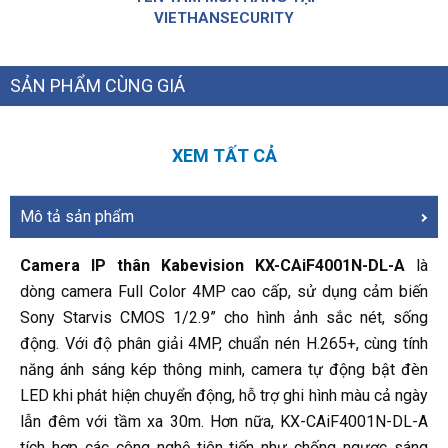
VIETHANSECURITY
SẢN PHẨM CÙNG GIÁ
XEM TẤT CẢ
Mô tả sản phẩm
Camera IP thân Kabevision KX-CAiF4001N-DL-A
là
dòng camera Full Color 4MP cao cấp, sử dụng cảm biến
Sony Starvis CMOS 1/2.9” cho hình ảnh sắc nét, sống
động. Với độ phân giải 4MP, chuẩn nén H.265+, cùng tính
năng ánh sáng kép thông minh, camera tự động bật đèn
LED khi phát hiện chuyển động, hỗ trợ ghi hình màu cả ngày
lẫn đêm với tầm xa 30m. Hơn nữa, KX-CAiF4001N-DL-A
tích hợp các công nghệ tiên tiến như chống ngược sáng