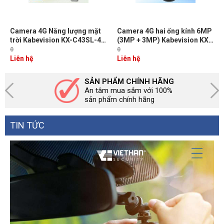
Camera 4G Năng lượng mặt
Camera 4G hai ống kính 6MP
trời Kabevision KX-C43SL-4G
(3MP + 3MP) Kabevision KX-
4MP, Còi hú, Đèn chớp cảnh
SM6L-4G, Cảnh báo đèn &
0
0
báo, Tích hợp cảm biến PIR,
còi, Đàm thoại 2 chiều, Nhận
Liên hệ
Liên hệ
Thẻ nhớ 512GB, IR 30m + Đèn
diện người và xe, LED/IR30m,
LED Full Color 20m
IP66
SẢN PHẨM CHÍNH HÃNG
An tâm mua sắm với 100%
sản phẩm chính hãng
TIN TỨC