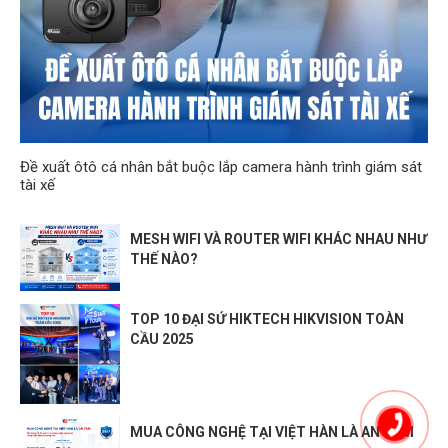
Đề xuất ôtô cá nhân bắt buộc lắp camera hành trình giám sát
tài xế
MESH WIFI VÀ ROUTER WIFI KHÁC NHAU NHƯ
THẾ NÀO?
TOP 10 ĐẠI SỨ HIKTECH HIKVISION TOÀN
CẦU 2025
MUA CÔNG NGHỆ TẠI VIỆT HÀN LÀ AN TÂM