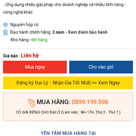
- Ứng dụng nhiều giải pháp cho doanh nghiệp và nhiều tính năng -
công nghệ khác
Nguyên hộp có:
Bảo hành chính hãng:
2 năm -
Xem điểm bảo hành
Kho hàng:
Hết hàng
Liên hệ
Giá bán :
Mua ngay
Cho vào giỏ
Đăng ký Đại Lý - Nhận Gía Tốt Nhất >> Xem Ngay
MUA HÀNG:
0899.199.598
CÓ GIÁ RIÊNG CHO ĐẠI LÝ (Làm việc : 8H-17H, Thứ 2 - Thứ 7 )
YÊN TÂM MUA HÀNG TẠI