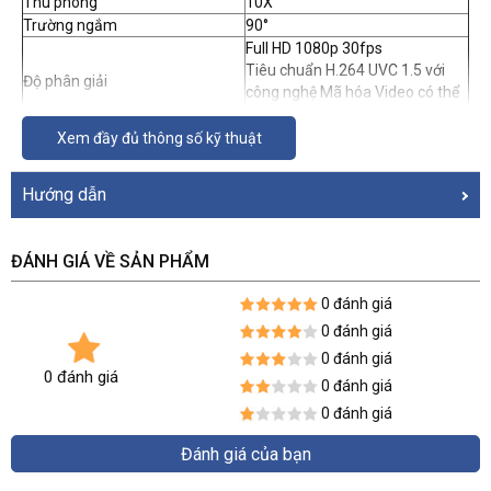
Thu phóng
10X
Trường ngắm
90°
Full HD 1080p 30fps
Tiêu chuẩn H.264 UVC 1.5 với
Độ phân giải
công nghệ Mã hóa Video có thể
mở rộng (SVC)
Lấy nét
Tự động
Xem đầy đủ thông số kỹ thuật
Kết nối
USB
Camera: 146 mm x 131 mm x
Hướng dẫn
130 mm
Kích thước (Cao x Rộng x Dài)
Giá gắn tường / bàn: 210 mm x
120 mm x 99 mm
ĐÁNH GIÁ VỀ SẢN PHẨM
Camera: 580 g
Trọng lượng
Giá gắn tường / bàn: 255 g
0 đánh giá
Khả năng kết nối USB để sử
0 đánh giá
dụng ngay sau khi cắm
0 đánh giá
Điều khiển từ xa (PTZ) của các
0 đánh giá
Camera hội nghị khác (với dịch
0 đánh giá
vụ hỗ trợ)
0 đánh giá
Hoạt động với hầu hết mọi ứng
dụng hội nghị video hoặc dịch vụ
Đánh giá của bạn
hội họp