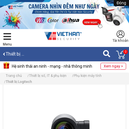
Đóng
Tài khoản
Menu
0
Thiết bị ...
Hệ sinh thái an ninh - mạng - nhà thông minh
Xem ngay >
Trang chủ
Thiết bị số, IT & phụ kiện
Phụ kiện máy tính
Thiết bị Logitech