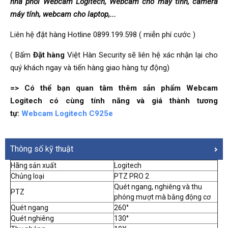
nhà phối Webcam Logitech, Webcam cho máy tính, camera
máy tính, webcam cho laptop,...
Liên hệ đặt hàng Hotline 0899.199.598 ( miễn phí cước )
( Bấm
Đặt hàng
Việt Hàn Security sẽ liên hệ xác nhận lại cho
quý khách ngay và tiến hàng giao hàng tự động)
=> Có thể bạn quan tâm thêm sản phẩm Webcam
Logitech có cùng tính năng và giá thành tương
tự:
Webcam Logitech C925e
Thông số kỹ thuật
Hãng sản xuất
Logitech
Chủng loại
PTZ PRO 2
Quét ngang, nghiêng và thu
PTZ
phóng mượt mà bằng động cơ
Quét ngang
260°
Quét nghiêng
130°