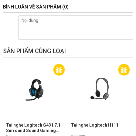
Tương thích và tích hợp
Được cấp phép Skype for
BÌNH LUẬN VỀ SẢN PHẨM
(0)
Business
Tương thích với Cisco Jabber®
và WebEx
Tích hợp nâng cao với các thành
viên Chương trình Hợp tác của
Logitech (LCP), bao gồm
BlueJeans, Broadsoft, LifeSize
Cloud, Vidyo, và Zoom
SẢN PHẨM CÙNG LOẠI
Tai nghe Logitech G431 7.1
Tai nghe Logitech H111
Surround Sound Gaming