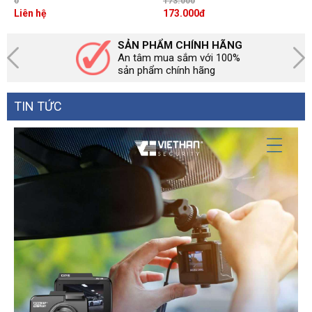
Headset
0
173.000
Liên hệ
173.000
đ
SẢN PHẨM CHÍNH HÃNG
An tâm mua sắm với 100%
sản phẩm chính hãng
TIN TỨC