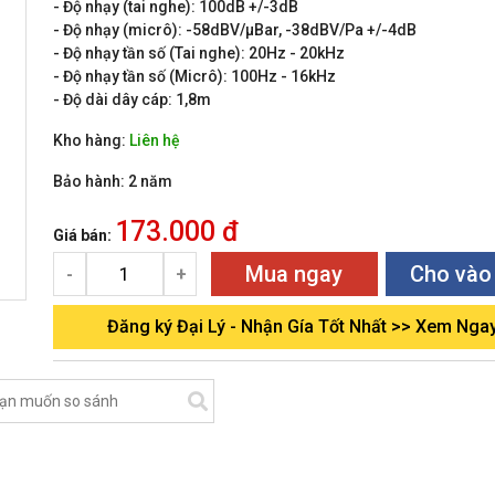
- Độ nhạy (tai nghe): 100dB +/-3dB
- Độ nhạy (micrô): -58dBV/μBar, -38dBV/Pa +/-4dB
- Độ nhạy tần số (Tai nghe): 20Hz - 20kHz
- Độ nhạy tần số (Micrô): 100Hz - 16kHz
- Độ dài dây cáp: 1,8m
Kho hàng:
Liên hệ
Bảo hành:
2 năm
173.000 đ
Giá bán:
Mua ngay
Cho vào
-
+
Đăng ký Đại Lý - Nhận Gía Tốt Nhất >> Xem Nga