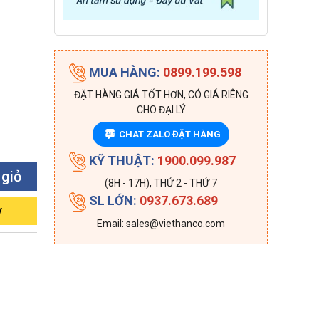
MUA HÀNG:
0899.199.598
ĐẶT HÀNG GIÁ TỐT HƠN, CÓ GIÁ RIÊNG
CHO ĐẠI LÝ
CHAT ZALO ĐẶT HÀNG
ZALO
KỸ THUẬT:
1900.099.987
 giỏ
(8H - 17H), THỨ 2 - THỨ 7
SL LỚN:
0937.673.689
y
Email: sales@viethanco.com