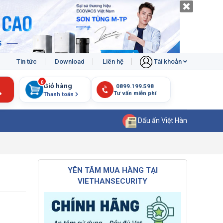
Tin tức
Download
Liên hệ
Tài khoản
0
Giỏ hàng
Thanh toán
Dấu ấn Việt Hàn
YÊN TÂM MUA HÀNG TẠI
VIETHANSECURITY