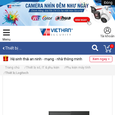
Đóng
Tài khoản
Menu
0
Thiết bị ...
Hệ sinh thái an ninh - mạng - nhà thông minh
Xem ngay >
Trang chủ
Thiết bị số, IT & phụ kiện
Phụ kiện máy tính
Thiết bị Logitech