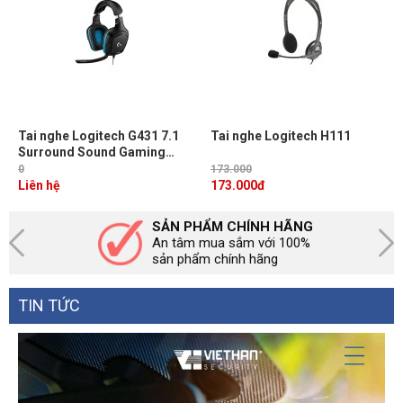
Tai nghe Logitech G431 7.1
Tai nghe Logitech H111
Surround Sound Gaming
Headset
0
173.000
Liên hệ
173.000
đ
SẢN PHẨM CHÍNH HÃNG
An tâm mua sắm với 100%
sản phẩm chính hãng
TIN TỨC