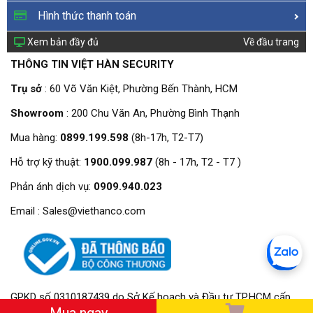
Hình thức thanh toán
Xem bản đầy đủ
Về đầu trang
THÔNG TIN VIỆT HÀN SECURITY
Trụ sở
: 60 Võ Văn Kiệt, Phường Bến Thành, HCM
Showroom
: 200 Chu Văn An, Phường Bình Thạnh
Mua hàng:
0899.199.598
(8h-17h, T2-T7)
Hỗ trợ kỹ thuật:
1900.099.987
(8h - 17h, T2 - T7 )
Phản ánh dịch vụ:
0909.940.023
Email : Sales@viethanco.com
GPKD số 0310187439 do Sở Kế hoạch và Đầu tư TP.HCM cấp