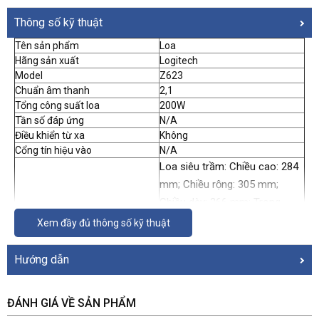
Thông số kỹ thuật
Tên sản phẩm
Loa
Hãng sản xuất
Logitech
Model
Z623
Chuẩn âm thanh
2,1
Tổng công suất loa
200W
Tần số đáp ứng
N/A
Điều khiển từ xa
Không
Cổng tín hiệu vào
N/A
Loa siêu trầm: Chiều cao: 284
mm; Chiều rộng: 305 mm;
Chiều dày: 266 mm; Trọng
lượng: 7000 g
Xem đầy đủ thông số kỹ thuật
Kích thước
Loa vệ tinh: Chiều cao: 196
mm; Chiều rộng: 117 mm;
Hướng dẫn
Chiều dày: 126 mm; Trọng
lượng: 1750 g
ĐÁNH GIÁ VỀ SẢN PHẨM