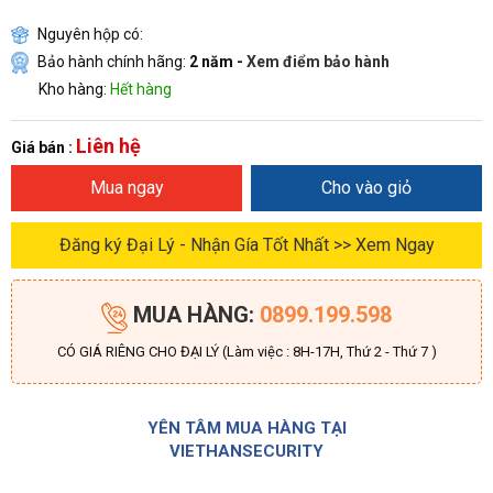
Nguyên hộp có:
Bảo hành chính hãng:
2 năm -
Xem điểm bảo hành
Kho hàng:
Hết hàng
Liên hệ
Giá bán :
Mua ngay
Cho vào giỏ
Đăng ký Đại Lý - Nhận Gía Tốt Nhất >> Xem Ngay
MUA HÀNG:
0899.199.598
CÓ GIÁ RIÊNG CHO ĐẠI LÝ (Làm việc : 8H-17H, Thứ 2 - Thứ 7 )
YÊN TÂM MUA HÀNG TẠI
VIETHANSECURITY