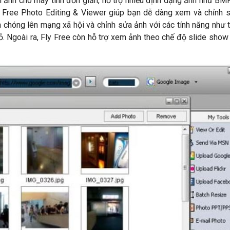
 ảnh cho máy tính đơn giản, hỗ trợ nhiều định dạng ảnh như BM
Fly Free Photo Editing & Viewer giúp bạn dễ dàng xem và chỉnh 
 chóng lên mạng xã hội và chỉnh sửa ảnh với các tính năng như 
ỏ. Ngoài ra, Fly Free còn hỗ trợ xem ảnh theo chế độ slide sho