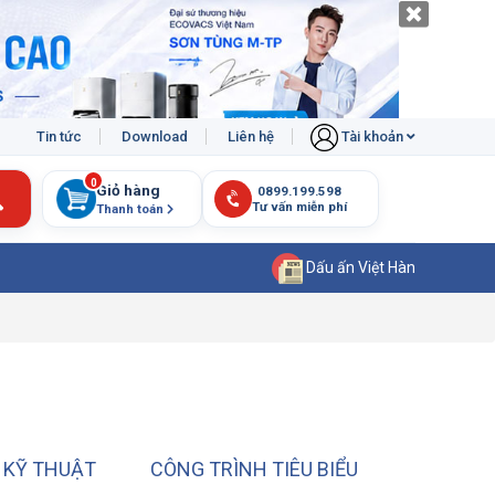
Tin tức
Download
Liên hệ
Tài khoản
0
Giỏ hàng
Thanh toán
Dấu ấn Việt Hàn
 KỸ THUẬT
CÔNG TRÌNH TIÊU BIỂU