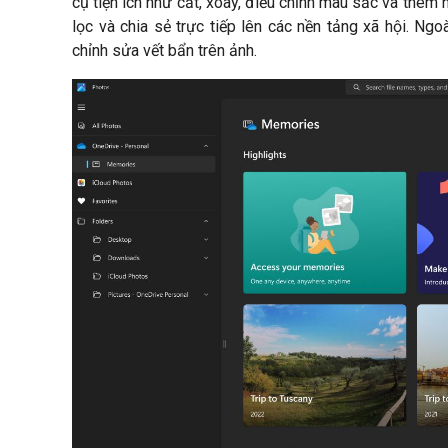
cụ tiện ích như cắt, xoay, điều chỉnh màu sắc và thêm 
lọc và chia sẻ trực tiếp lên các nền tảng xã hội. Ng
chỉnh sửa vết bẩn trên ảnh.