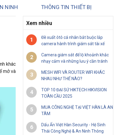
N NINH
THÔNG TIN THIẾT BỊ
Xem nhiều
Đề xuất ôtô cá nhân bắt buộc lắp
1
camera hành trình giám sát tài xế
Camera giám sát để lộ khoảnh khắc
2
nhạy cảm và những lưu ý cần tránh
ảnh khác
để mở và
MESH WIFI VÀ ROUTER WIFI KHÁC
3
NHAU NHƯ THẾ NÀO?
TOP 10 ĐẠI SỨ HIKTECH HIKVISION
4
TOÀN CẦU 2025
MUA CÔNG NGHỆ TẠI VIỆT HÀN LÀ AN
5
TÂM
Dấu Ấn Việt Hàn Security - Hệ Sinh
6
Thái Công Nghệ & An Ninh Thông