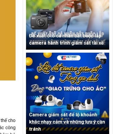
Đề xuất ôtô cá nhân bắt buộc lắp
camera hành trình giám sát tài xế
Camera giám sát để lộ khoảnh
 thế cho
khắc nhạy cảm và những lưu ý cần
các công
tránh