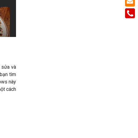
 sửa và
 bạn tìm
dows này
một cách