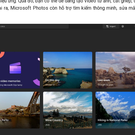
hiệu ứng. Qua đó, bạn có thể dễ dàng tạo video từ ảnh, cắt ghép,
oài ra, Microsoft Photos còn hỗ trợ tìm kiếm thông minh, sửa m