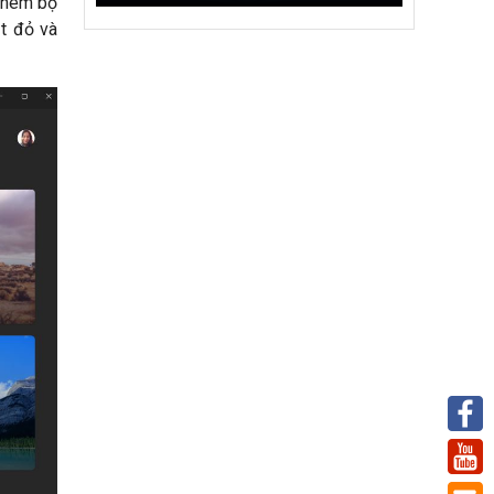
 thêm bộ
ắt đỏ và