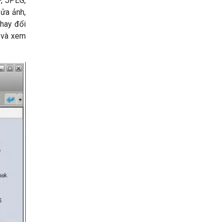
P, JPEG,
sửa ảnh,
thay đổi
w và xem