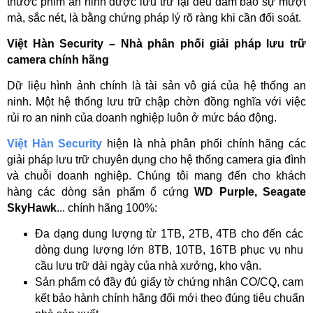
thước phim an ninh được lưu trữ lại đều đảm bảo sự mượt 
mà, sắc nét, là bằng chứng pháp lý rõ ràng khi cần đối soát.
Việt Hàn Security – Nhà phân phối giải pháp lưu trữ 
camera chính hãng
Dữ liệu hình ảnh chính là tài sản vô giá của hệ thống an 
ninh. Một hệ thống lưu trữ chập chờn đồng nghĩa với việc 
rủi ro an ninh của doanh nghiệp luôn ở mức báo động.
Việt Hàn Security
hiện là nhà phân phối chính hãng các 
giải pháp lưu trữ chuyên dụng cho hệ thống camera gia đình 
và chuỗi doanh nghiệp. Chúng tôi mang đến cho khách 
hàng các dòng sản phẩm ổ cứng 
WD Purple, Seagate 
SkyHawk
... chính hãng 100%:
Đa dạng dung lượng từ 1TB, 2TB, 4TB cho đến các 
dòng dung lượng lớn 8TB, 10TB, 16TB phục vụ nhu 
cầu lưu trữ dài ngày của nhà xưởng, kho vận.
Sản phẩm có đầy đủ giấy tờ chứng nhận CO/CQ, cam 
kết bảo hành chính hãng đổi mới theo đúng tiêu chuẩn 