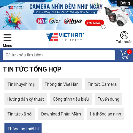
Đóng
Tài khoản
Menu
0
TIN TỨC TỔNG HỢP
Tin khuyến mại
Thông tin Việt Hàn
Tin tức Camera
Hướng dẫn kỹ thuật
Công trình tiêu biểu
Tuyển dụng
Tin tức xã hội
Download Phần Mềm
Hệ thống an ninh
Thông tin thiết bị