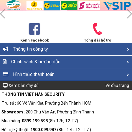
Kênh Facebook
Tổng đài hỗ trợ
Thông tin công ty
Chính sách & hướng dẫn
Hình thức thanh toán
Xem bản đầy đủ
Về đầu trang
THÔNG TIN VIỆT HÀN SECURITY
Trụ sở
: 60 Võ Văn Kiệt, Phường Bến Thành, HCM
Showroom
: 200 Chu Văn An, Phường Bình Thạnh
Mua hàng:
0899.199.598
(8h-17h, T2-T7)
Hỗ trợ kỹ thuật:
1900.099.987
(8h - 17h, T2 - T7 )