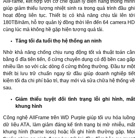
AllFrame, kết hợp với cơ chế quản lý điện năng thông minh 
giúp giảm thiểu lượng nhiệt sinh ra trong quá trình đầu ghi 
hoạt động liên tục. Thiết bị có khả năng chịu tải lên tới 
180TB/năm, hỗ trợ quản lý đồng thời lên đến 64 camera HD 
cùng lúc mà không hề gặp hiện tượng quá tải.
Tăng tối đa tuổi thọ hệ thống an ninh
Nhờ khả năng chống chịu rung động tốt và thuật toán cân 
bằng ổ đĩa tiên tiến, ổ cứng chuyên dụng có độ bền cao gấp 
nhiều lần so với các dòng ổ cứng thông thường. Đầu tư một 
thiết bị lưu trữ chuẩn ngay từ đầu giúp doanh nghiệp tiết 
kiệm tối đa chi phí bảo trì, thay mới và sửa chữa hệ thống về 
sau.
Giảm thiểu tuyệt đối tình trạng lỗi ghi hình, mất 
khung hình
Công nghệ AllFrame trên WD Purple giúp tối ưu hóa luồng 
dữ liệu ATA, làm giảm đáng kể tình trạng bị mờ nhiễu, mất 
khung hình (frame loss) hoặc lỗi ghi hình thường gặp. Mọi 