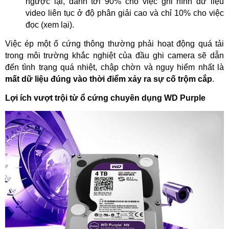
ngược lại, dành tới 90% cho việc ghi hình dữ liệu 
video liên tục ở độ phân giải cao và chỉ 10% cho việc 
đọc (xem lại).
Việc ép một ổ cứng thông thường phải hoạt động quá tải 
trong môi trường khắc nghiệt của đầu ghi camera sẽ dẫn 
đến tình trạng quá nhiệt, chập chờn và nguy hiểm nhất là 
mất dữ liệu đúng vào thời điểm xảy ra sự cố trộm cắp
.
Lợi ích vượt trội từ ổ cứng chuyên dụng WD Purple