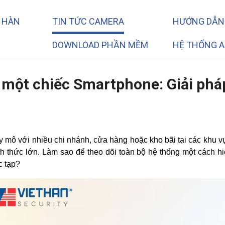
T HÀN
TIN TỨC CAMERA
HƯỚNG DẪN
DOWNLOAD PHẦN MỀM
HỆ THỐNG A
i một chiếc Smartphone: Giải phá
mô với nhiều chi nhánh, cửa hàng hoặc kho bãi tại các khu vự
ách thức lớn. Làm sao để theo dõi toàn bộ hệ thống một cách hi
c tạp?