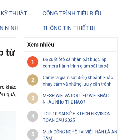
 KỸ THUẬT
CÔNG TRÌNH TIÊU BIỂU
N NINH
THÔNG TIN THIẾT BỊ
Xem nhiều
p từ
Đề xuất ôtô cá nhân bắt buộc lắp
1
camera hành trình giám sát tài xế
Camera giám sát để lộ khoảnh khắc
2
nhạy cảm và những lưu ý cần tránh
c khác 
ệu quả, 
MESH WIFI VÀ ROUTER WIFI KHÁC
3
NHAU NHƯ THẾ NÀO?
TOP 10 ĐẠI SỨ HIKTECH HIKVISION
4
TOÀN CẦU 2025
MUA CÔNG NGHỆ TẠI VIỆT HÀN LÀ AN
5
TÂM