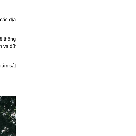
các địa 
ệ thống 
h và dữ 
iám sát 