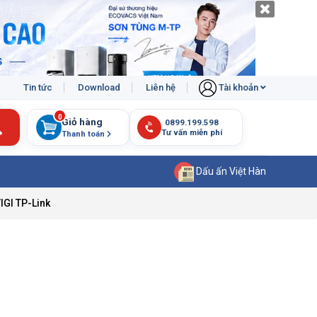
Tin tức
Download
Liên hệ
Tài khoản
0
Giỏ hàng
Thanh toán
Dấu ấn Việt Hàn
IGI TP-Link