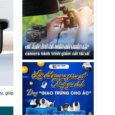
Đề xuất ôtô cá nhân bắt buộc lắp
camera hành trình giám sát tài xế
ty
, giúp 