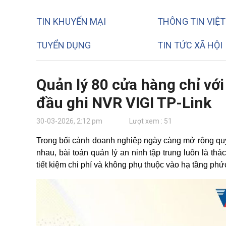
TIN KHUYẾN MẠI
THÔNG TIN VIỆ
TUYỂN DỤNG
TIN TỨC XÃ HỘI
Quản lý 80 cửa hàng chỉ vớ
đầu ghi NVR VIGI TP-Link
30-03-2026, 2:12 pm
Lượt xem : 51
Trong bối cảnh doanh nghiệp ngày càng mở rộng quy 
nhau, bài toán quản lý an ninh tập trung luôn là th
tiết kiệm chi phí và không phụ thuộc vào hạ tầng phứ