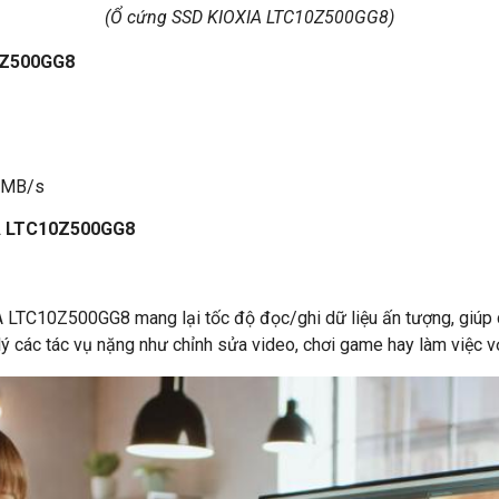
(Ổ cứng SSD KIOXIA LTC10Z500GG8)
0Z500GG8
0 MB/s
IA LTC10Z500GG8
TC10Z500GG8 mang lại tốc độ đọc/ghi dữ liệu ấn tượng, giúp cải
lý các tác vụ nặng như chỉnh sửa video, chơi game hay làm việc v