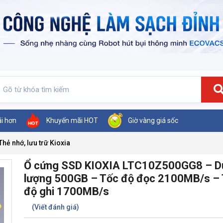
ãi hơn
Khuyến mãi HOT
Giờ vàng giá sốc
Thẻ nhớ, lưu trữ Kioxia
Ổ cứng SSD KIOXIA LTC10Z500GG8 – D
lượng 500GB – Tốc độ đọc 2100MB/s –
độ ghi 1700MB/s
(Viết đánh giá)