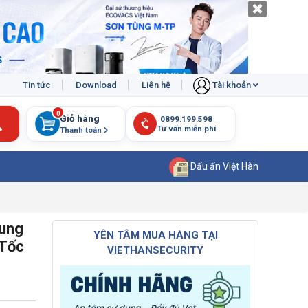
Tin tức
Download
Liên hệ
Tài khoản
0
Giỏ hàng
Thanh toán
Dấu ấn Việt Hàn
ung
YÊN TÂM MUA HÀNG TẠI
 Tốc
VIETHANSECURITY