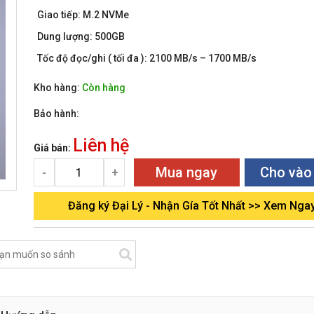
Giao tiếp:
M.2 NVMe
Dung lượng:
500GB
Tốc độ đọc/ghi
( tối đa ): 2100 MB/s – 1700 MB/s
Kho hàng:
Còn hàng
Bảo hành:
Liên hệ
Giá bán:
Mua ngay
Cho vào
-
+
Đăng ký Đại Lý - Nhận Gía Tốt Nhất >> Xem Nga