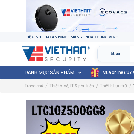
HỆ SINH THÁI AN NINH - MẠNG - NHÀ THÔNG MINH
DANH MỤC SẢN PHẨM
Mua online ưu đ
Trang chủ
Thiết bị số, IT & phụ kiện
Thiết bị lưu trữ