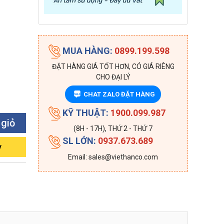
MUA HÀNG:
0899.199.598
ĐẶT HÀNG GIÁ TỐT HƠN, CÓ GIÁ RIÊNG
CHO ĐẠI LÝ
CHAT ZALO ĐẶT HÀNG
ZALO
KỸ THUẬT:
1900.099.987
 giỏ
(8H - 17H), THỨ 2 - THỨ 7
SL LỚN:
0937.673.689
y
Email: sales@viethanco.com