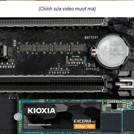
(Chỉnh sửa video mượt mà)