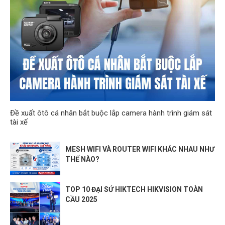
Đề xuất ôtô cá nhân bắt buộc lắp camera hành trình giám sát
tài xế
MESH WIFI VÀ ROUTER WIFI KHÁC NHAU NHƯ
THẾ NÀO?
TOP 10 ĐẠI SỨ HIKTECH HIKVISION TOÀN
CẦU 2025