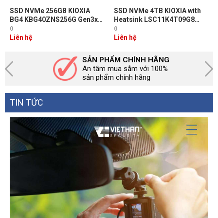
SSD NVMe 256GB KIOXIA
SSD NVMe 4TB KIOXIA with
BG4 KBG40ZNS256G Gen3x4
Heatsink LSC11K4T09G8
R2200 W1400. BH 36T [BULK,
Gen4x4 R6200 W4800. BH
0
0
2230]
60T
Liên hệ
Liên hệ
SẢN PHẨM CHÍNH HÃNG
An tâm mua sắm với 100%
sản phẩm chính hãng
TIN TỨC