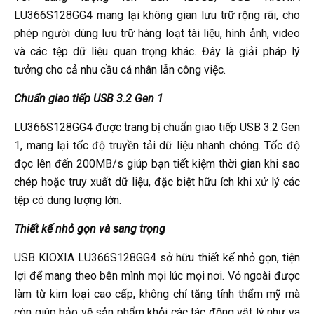
LU366S128GG4 mang lại không gian lưu trữ rộng rãi, cho
phép người dùng lưu trữ hàng loạt tài liệu, hình ảnh, video
và các tệp dữ liệu quan trọng khác. Đây là giải pháp lý
tưởng cho cả nhu cầu cá nhân lẫn công việc.
Chuẩn giao tiếp USB 3.2 Gen 1
LU366S128GG4 được trang bị chuẩn giao tiếp USB 3.2 Gen
1, mang lại tốc độ truyền tải dữ liệu nhanh chóng. Tốc độ
đọc lên đến 200MB/s giúp bạn tiết kiệm thời gian khi sao
chép hoặc truy xuất dữ liệu, đặc biệt hữu ích khi xử lý các
tệp có dung lượng lớn.
Thiết kế nhỏ gọn và sang trọng
USB KIOXIA LU366S128GG4 sở hữu thiết kế nhỏ gọn, tiện
lợi để mang theo bên mình mọi lúc mọi nơi. Vỏ ngoài được
làm từ kim loại cao cấp, không chỉ tăng tính thẩm mỹ mà
còn giúp bảo vệ sản phẩm khỏi các tác động vật lý như va