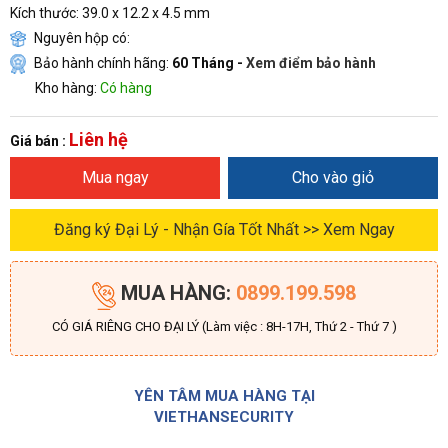
Kích thước: 39.0 x 12.2 x 4.5 mm
Nguyên hộp có:
Bảo hành chính hãng:
60 Tháng -
Xem điểm bảo hành
Kho hàng:
Có hàng
Liên hệ
Giá bán :
Mua ngay
Cho vào giỏ
Đăng ký Đại Lý - Nhận Gía Tốt Nhất >> Xem Ngay
MUA HÀNG:
0899.199.598
CÓ GIÁ RIÊNG CHO ĐẠI LÝ (Làm việc : 8H-17H, Thứ 2 - Thứ 7 )
YÊN TÂM MUA HÀNG TẠI
VIETHANSECURITY