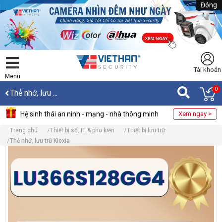
Đóng
Tài khoản
Menu
0
Thẻ nhớ, lưu ...
Hệ sinh thái an ninh - mạng - nhà thông minh
Xem ngay >
Trang chủ
Thiết bị số, IT & phụ kiện
Thiết bị lưu trữ
Thẻ nhớ, lưu trữ Kioxia