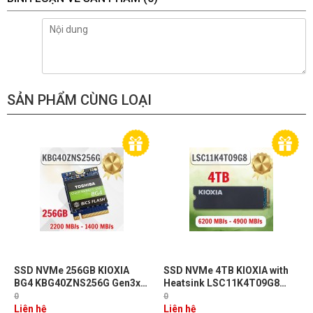
SẢN PHẨM CÙNG LOẠI
SSD NVMe 256GB KIOXIA
SSD NVMe 4TB KIOXIA with
BG4 KBG40ZNS256G Gen3x4
Heatsink LSC11K4T09G8
R2200 W1400. BH 36T [BULK,
Gen4x4 R6200 W4800. BH
0
0
2230]
60T
Liên hệ
Liên hệ