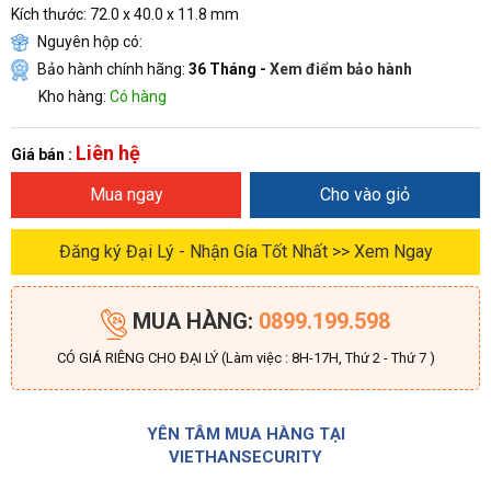
Kích thước: 72.0 x 40.0 x 11.8 mm
Nguyên hộp có:
Bảo hành chính hãng:
36 Tháng -
Xem điểm bảo hành
Kho hàng:
Có hàng
Liên hệ
Giá bán :
Mua ngay
Cho vào giỏ
Đăng ký Đại Lý - Nhận Gía Tốt Nhất >> Xem Ngay
MUA HÀNG:
0899.199.598
CÓ GIÁ RIÊNG CHO ĐẠI LÝ (Làm việc : 8H-17H, Thứ 2 - Thứ 7 )
YÊN TÂM MUA HÀNG TẠI
VIETHANSECURITY