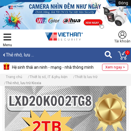
Đóng
Tài khoản
Menu
0
Thẻ nhớ, lưu ...
Hệ sinh thái an ninh - mạng - nhà thông minh
Xem ngay >
Trang chủ
Thiết bị số, IT & phụ kiện
Thiết bị lưu trữ
Thẻ nhớ, lưu trữ Kioxia