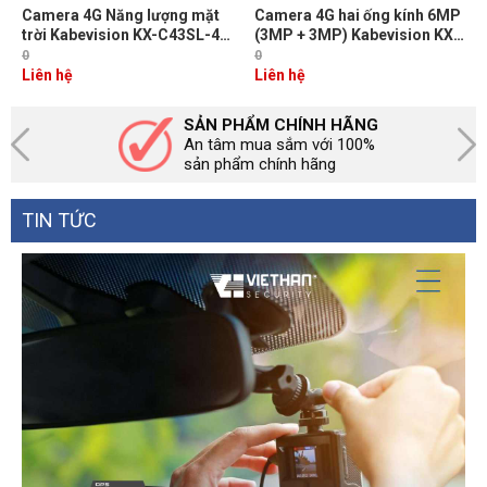
Camera 4G Năng lượng mặt
Camera 4G hai ống kính 6MP
trời Kabevision KX-C43SL-4G
(3MP + 3MP) Kabevision KX-
4MP, Còi hú, Đèn chớp cảnh
SM6L-4G, Cảnh báo đèn &
0
0
báo, Tích hợp cảm biến PIR,
còi, Đàm thoại 2 chiều, Nhận
Liên hệ
Liên hệ
Thẻ nhớ 512GB, IR 30m + Đèn
diện người và xe, LED/IR30m,
LED Full Color 20m
IP66
SẢN PHẨM CHÍNH HÃNG
An tâm mua sắm với 100%
sản phẩm chính hãng
TIN TỨC