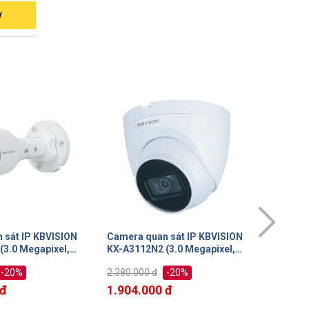
y
 sát IP KBVISION
Camera quan sát IP KBVISION
Camera 
(3.0 Megapixel,
KX-AF2111N2 (2.0 Megapixel,
H10PWN 
30m)
dòng full color)
10m, F2
-20%
-20%
2.480.000 đ
2.380.0
thanh 2
 đ
1.984.000 đ
1.904.