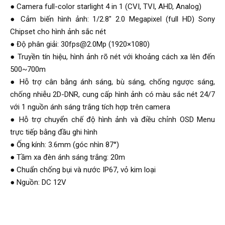
● Camera full-color starlight 4 in 1 (CVI, TVI, AHD, Analog)
● Cảm biến hình ảnh: 1/2.8″ 2.0 Megapixel (full HD) Sony
Chipset cho hình ảnh sắc nét
● Độ phân giải: 30fps@2.0Mp (1920×1080)
● Truyền tín hiệu, hình ảnh rõ nét với khoảng cách xa lên đến
500~700m
● Hỗ trợ cân bằng ánh sáng, bù sáng, chống ngược sáng,
chống nhiễu 2D-DNR, cung cấp hình ảnh có màu sắc nét 24/7
với 1 nguồn ánh sáng trắng tích hợp trên camera
● Hỗ trợ chuyển chế độ hình ảnh và điều chỉnh OSD Menu
trực tiếp bằng đầu ghi hình
● Ống kính: 3.6mm (góc nhìn 87°)
● Tầm xa đèn ánh sáng trắng: 20m
● Chuẩn chống bụi và nước IP67, vỏ kim loại
● Nguồn: DC 12V