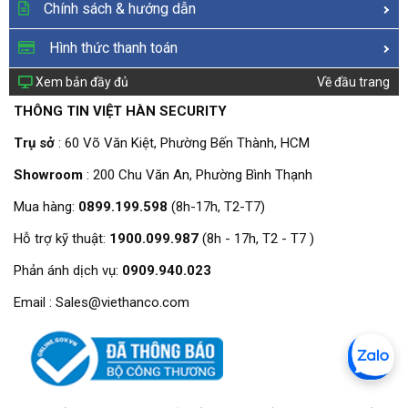
Chính sách & hướng dẫn
Hình thức thanh toán
Xem bản đầy đủ
Về đầu trang
THÔNG TIN VIỆT HÀN SECURITY
Trụ sở
: 60 Võ Văn Kiệt, Phường Bến Thành, HCM
Showroom
: 200 Chu Văn An, Phường Bình Thạnh
Mua hàng:
0899.199.598
(8h-17h, T2-T7)
Hỗ trợ kỹ thuật:
1900.099.987
(8h - 17h, T2 - T7 )
Phản ánh dịch vụ:
0909.940.023
Email : Sales@viethanco.com