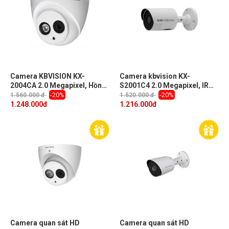
Camera KBVISION KX-
Camera kbvision KX-
2004CA 2.0 Megapixel, Hồng
S2001C4 2.0 Megapixel, IR
ngoại 50m, F3.6mm, tích hợp
30m, F3.6mm, Starlight,
-20%
-20%
1.560.000 đ
1.520.000 đ
sẵn micro
truyền tải âm thanh trên cáp
1.248.000
đ
1.216.000
đ
đồng trục
Camera quan sát HD
Camera quan sát HD