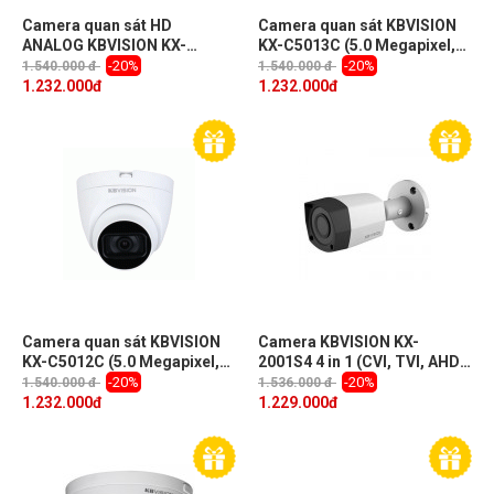
Camera quan sát HD
Camera quan sát KBVISION
ANALOG KBVISION KX-
KX-C5013C (5.0 Megapixel,
C5013L4 (5.0 Megapixel,
hồng ngoại 40m)
-20%
-20%
1.540.000 đ
1.540.000 đ
hồng ngoại 40m)
1.232.000
đ
1.232.000
đ
Camera quan sát KBVISION
Camera KBVISION KX-
KX-C5012C (5.0 Megapixel,
2001S4 4 in 1 (CVI, TVI, AHD,
hồng ngoại 25m)
Analog) 2.0 Megapixel, IR
-20%
-20%
1.540.000 đ
1.536.000 đ
20m, F3.6mm, IP66, vỏ kim
1.232.000
đ
1.229.000
đ
loại