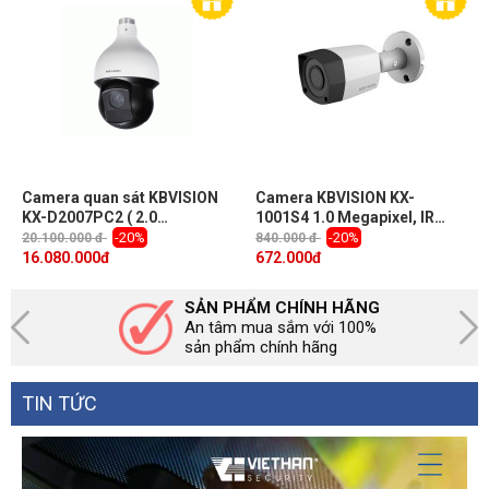
General
Power Supply
12V±30% DC
Power
Max 3W (12V DC, white light on)
Consumption
Ingress
IP67
Protection
Dimensions
174.5 x 70.6 x 72.3 mm
Weight
0.34kg
Camera quan sát KBVISION
Camera KBVISION KX-
KX-D2007PC2 ( 2.0
1001S4 1.0 Megapixel, IR
Megapixel, hồng ngoại
20m, F2.8mm, IP67, vỏ kim
-20%
-20%
20.100.000 đ
840.000 đ
150m)
loại, Camera 4 in 1
16.080.000
đ
672.000
đ
SẢN PHẨM CHÍNH HÃNG
An tâm mua sắm với 100%
sản phẩm chính hãng
TIN TỨC