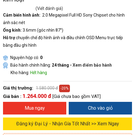
(Viết đánh giá)
Cảm biến hình ảnh:
2.0 Megapixel F
ull HD Sony Chipset cho hình
ảnh sắc nét
Ống kính:
3.6mm (góc nhìn 87°)
Hỗ trợ
chuyển chế độ hình ảnh và điều chỉnh OSD Menu trực tiếp
bằng đầu ghi hình
Nguyên hộp có:
0
Bảo hành chính hãng:
24 tháng -
Xem điểm bảo hành
Kho hàng:
Hết hàng
Giá thị trường:
1.580.000 đ
-20%
1.264.000 đ
Giá bán :
[Giá chưa bao gồm VAT]
Mua ngay
Cho vào giỏ
Đăng ký Đại Lý - Nhận Gía Tốt Nhất >> Xem Ngay