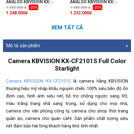
ANALOG KBVISION KX-
ANALOG KBVISION KX-
C2004CA ( 2.0 Megapixel,
C2K11C (4.0 Megapixel, hồng
-20%
-20%
1.560.000 đ
1.540.000 đ
hồng ngoại 50m )
ngoại 30m)
1.248.000
đ
1.232.000
đ
XEM TẤT CẢ
Mô tả sản phẩm
Camera KBVISION KX-CF2101S Full Color
Starlight
Camera KBVISION KX-CF2101S
là camera hãng KBVISION
thương hiệu mỹ nhập khẩu nguyên chiếc 100% siêu bền độ ổn
định cao, hình ảnh siêu nét, hỗ trợ chống ngược sáng tốt,
màu trắng trang nhã sang trọng, sử dụng cho mọi nhà,
camera cho văn phòng công ty, camera cho shop thời trang
quần áo, camera cho quán café…Sản phẩm chất lượng siêu
nét đảm bảo hài lòng khách hàng khó tính nhất.