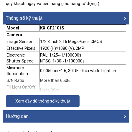
quý khách ngay và tiến hàng giao hàng tự động )
Thông số kỹ thuật
Model
KX-CF2101S
Camera
Image Sensor
1/2.8 inch 2.16 MegaPixels CMOS
Effective Pixels
1920 (H)×1080 (V), 2MP
Electronic
PAL: 1/25~1/100000s
Shutter Speed
NTSC: 1/30~1/100000s
Minimum
0.005Lux/F1.6, 30IRE, 0Lux white Light on
Illumination
S/N Ratio
More than 65dB
Fill Light On/Off
Up to 20m
Control
IR On/Off Control
Auto / Manual
Xem đầy đủ thông số kỹ thuật
Fill Light Number
1
Pan/Tilt/Rotation
Hướng dẫn
Pan: 0
°
-360
°
; Tilt: 0
°
-78
°
; Rotation: 0
°
-360
°
Range
Lens