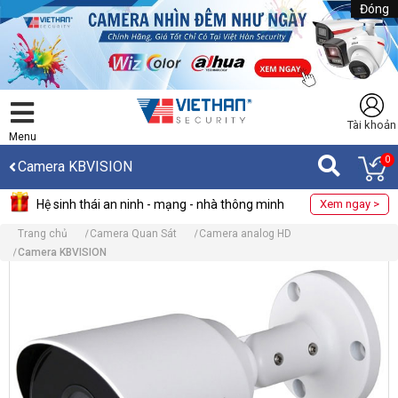
Đóng
Tài khoản
Menu
0
Camera KBVISION
Hệ sinh thái an ninh - mạng - nhà thông minh
Xem ngay >
Trang chủ
Camera Quan Sát
Camera analog HD
Camera KBVISION