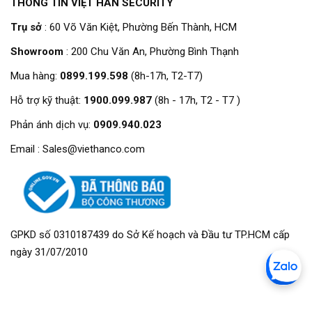
THÔNG TIN VIỆT HÀN SECURITY
Trụ sở
: 60 Võ Văn Kiệt, Phường Bến Thành, HCM
Showroom
: 200 Chu Văn An, Phường Bình Thạnh
Mua hàng:
0899.199.598
(8h-17h, T2-T7)
Hỗ trợ kỹ thuật:
1900.099.987
(8h - 17h, T2 - T7 )
Phản ánh dịch vụ:
0909.940.023
Email : Sales@viethanco.com
GPKD số 0310187439 do Sở Kế hoạch và Đầu tư TP.HCM cấp
ngày 31/07/2010