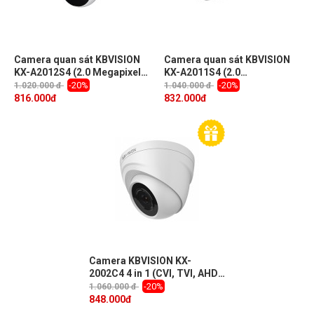
Camera quan sát KBVISION
Camera quan sát KBVISION
KX-A2012S4 (2.0 Megapixel,
KX-A2011S4 (2.0
hồng ngoại 20m)
Megapixel,hồng ngoại 20m)
-20%
-20%
1.020.000 đ
1.040.000 đ
816.000
đ
832.000
đ
Camera KBVISION KX-
2002C4 4 in 1 (CVI, TVI, AHD,
Analog) 2.0 Megapixel, IR
-20%
1.060.000 đ
20m, F3.6mm, OSD
848.000
đ