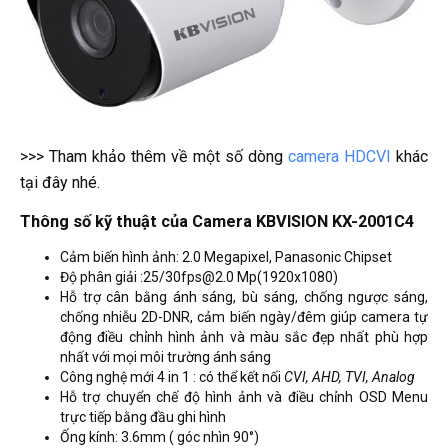
>>> Tham khảo thêm về một số dòng
camera HDCVI
khác
tại đây nhé.
Thông số kỹ thuật của Camera KBVISION KX-2001C4
Cảm biến hình ảnh: 2.0 Megapixel, Panasonic Chipset
Độ phân giải :25/30fps@2.0 Mp(1920x1080)
Hỗ trợ cân bằng ánh sáng, bù sáng, chống ngược sáng,
chống nhiễu 2D-DNR, cảm biến ngày/đêm giúp camera tự
động điều chỉnh hình ảnh và màu sắc đẹp nhất phù hợp
nhất với mọi môi trường ánh sáng
Công nghệ mới 4 in 1 : có thể kết nối
CVI, AHD, TVI, Analog
Hỗ trợ chuyển chế độ hình ảnh và điều chỉnh OSD Menu
trực tiếp bằng đầu ghi hình
Ống kính: 3.6mm ( góc nhìn 90°)