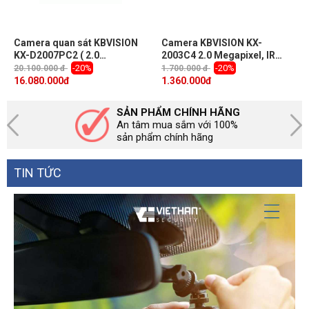
Camera quan sát KBVISION
Camera KBVISION KX-
KX-D2007PC2 ( 2.0
2003C4 2.0 Megapixel, IR
Megapixel, hồng ngoại
80m, F3.6mm, IP67, Camera
-20%
-20%
20.100.000 đ
1.700.000 đ
150m)
4 in 1
16.080.000
đ
1.360.000
đ
SẢN PHẨM CHÍNH HÃNG
An tâm mua sắm với 100%
sản phẩm chính hãng
TIN TỨC