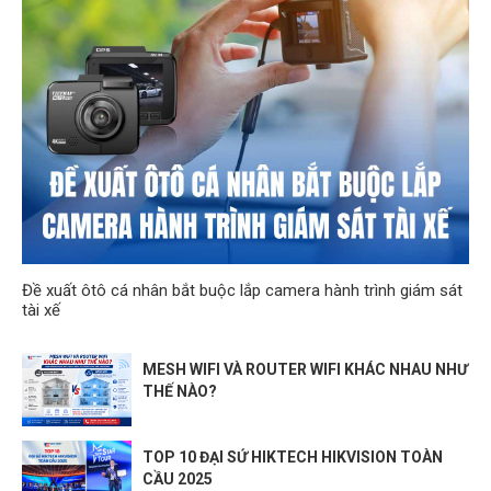
Đề xuất ôtô cá nhân bắt buộc lắp camera hành trình giám sát
tài xế
MESH WIFI VÀ ROUTER WIFI KHÁC NHAU NHƯ
THẾ NÀO?
TOP 10 ĐẠI SỨ HIKTECH HIKVISION TOÀN
CẦU 2025