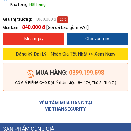
Kho hàng:
Hết hàng
Giá thị trường:
1.060.000 đ
-20%
848.000 đ
Giá bán :
[Giá đã bao gồm VAT]
Mua ngay
Cho vào giỏ
Đăng ký Đại Lý - Nhận Gía Tốt Nhất >> Xem Ngay
MUA HÀNG:
0899.199.598
CÓ GIÁ RIÊNG CHO ĐẠI LÝ (Làm việc : 8H-17H, Thứ 2 - Thứ 7 )
YÊN TÂM MUA HÀNG TẠI
VIETHANSECURITY
SẢN PHẨM CÙNG GIÁ