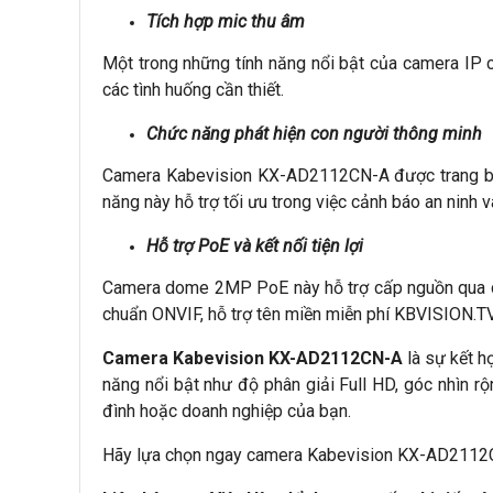
Tích hợp mic thu âm
Một trong những tính năng nổi bật của camera IP c
các tình huống cần thiết.
Chức năng phát hiện con người thông minh
Camera Kabevision KX-AD2112CN-A được trang bị c
năng này hỗ trợ tối ưu trong việc cảnh báo an ninh 
Hỗ trợ PoE và kết nối tiện lợi
Camera dome 2MP PoE này hỗ trợ cấp nguồn qua cáp 
chuẩn ONVIF, hỗ trợ tên miền miễn phí KBVISION.TV
Camera Kabevision KX-AD2112CN-A
là sự kết h
năng nổi bật như độ phân giải Full HD, góc nhìn r
đình hoặc doanh nghiệp của bạn.
Hãy lựa chọn ngay camera Kabevision KX-AD2112CN