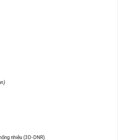
àn)
hống nhiễu (3D-DNR).