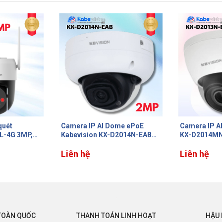
me ePoE
Camera IP AI ePoE Kabevision
Camera IP A
2014N-EAB
KX-D2014MN-EAB 2MP đa
KX-D2013N-
đếm người &
tiêu cự, Có Mic, Ống kính
diện khuôn 
iện khuôn
Zoom điện Motorized, Nhận
Liên hệ
Tích hợp Mic
Liên hệ
TB, ePoE từ
diện khuôn mặt, IR40m, Chuẩn
thẻ nhớ tối 
IP67, IK10
TOÀN QUỐC
THANH TOÁN LINH HOẠT
HẬU 