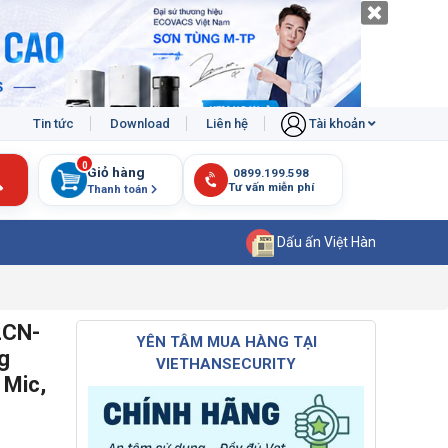
Tin tức
Download
Liên hệ
Tài khoản
0
Giỏ hàng
Thanh toán
Dấu ấn Việt Hàn
2CN-
YÊN TÂM MUA HÀNG TẠI
g
VIETHANSECURITY
 Mic,