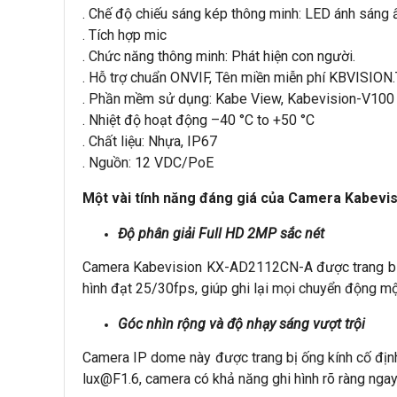
. Chế độ chiếu sáng kép thông minh: LED ánh sáng
. Tích hợp mic
. Chức năng thông minh: Phát hiện con người.
. Hỗ trợ chuẩn ONVIF, Tên miền miễn phí KBVISION
. Phần mềm sử dụng: Kabe View, Kabevision-V100
. Nhiệt độ hoạt động –40 °C to +50 °C
. Chất liệu: Nhựa, IP67
. Nguồn: 12 VDC/PoE
Một vài tính năng đáng giá của Camera Kabev
Độ phân giải Full HD 2MP sắc nét
Camera Kabevision KX-AD2112CN-A được trang bị c
hình đạt 25/30fps, giúp ghi lại mọi chuyển động mộ
Góc nhìn rộng và độ nhạy sáng vượt trội
Camera IP dome này được trang bị ống kính cố định 
lux@F1.6, camera có khả năng ghi hình rõ ràng ngay