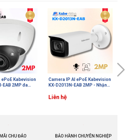
I ePoE Kabevision
Camera IP thân Kabevision
Camera 
EAB 2MP - Nhận
KX-CAi4205MN2 4MP - Ống
Kabevi
mặt, Đếm người,
kính Zoom điện, Cảm biến
4MP, Hỗ
, IR80m, Hỗ trợ
Sony Starvis, IR 60m, Tích hợp
Liên hệ
ngoại 5
Liên h
đa 1TB
Mic, Thẻ nhớ up to 256GB,
IP67
MÃI CHU ĐÁO
BẢO HÀNH CHUYÊN NGHIỆP