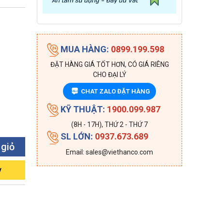
MUA HÀNG:
0899.199.598
ĐẶT HÀNG GIÁ TỐT HƠN, CÓ GIÁ RIÊNG
CHO ĐẠI LÝ
CHAT ZALO ĐẶT HÀNG
ZALO
KỸ THUẬT:
1900.099.987
(8H - 17H), THỨ 2 - THỨ 7
SL LỚN:
0937.673.689
 giỏ
Email: sales@viethanco.com
y