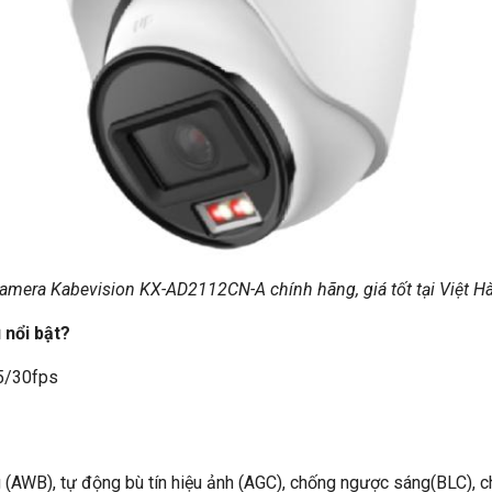
amera Kabevision KX-AD2112CN-A chính hãng, giá tốt tại Việt H
nổi bật?
5/30fps
(AWB), tự động bù tín hiệu ảnh (AGC), chống ngược sáng(BLC), c