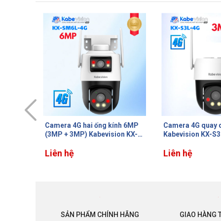
nh 6MP
Camera 4G quay quét
Camera IP AI Do
on KX-
Kabevision KX-S3L-4G 3MP,
Kabevision KX-D
n & còi,
Đàm thoại 2 chiều, Phát hiện
2MP, Công nghệ 
ận diện
người&xe, Tích hợp còi hú &
Liên hệ
Heat Map, Nhận d
Liên hệ
m, IP66
Đèn chớp, Auto Tracking,
mặt, Hỗ trợ thẻ 1
LED/IR30m
xa
SẢN PHẨM CHÍNH HÃNG
GIAO HÀNG 