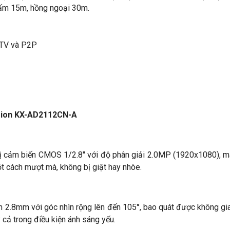
 ấm 15m, hồng ngoại 30m.
.TV và P2P
ision KX-AD2112CN-A
ảm biến CMOS 1/2.8" với độ phân giải 2.0MP (1920x1080), man
t cách mượt mà, không bị giật hay nhòe.
2.8mm với góc nhìn rộng lên đến 105°, bao quát được không gian 
 cả trong điều kiện ánh sáng yếu.