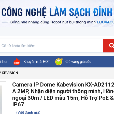
ãi hơn
Khuyến mãi HOT
Giờ vàng giá sốc
P KBVISION
Camera IP Dome Kabevision KX-AD211
A 2MP, Nhận diện người thông minh, Hồn
ngoại 30m / LED màu 15m, Hỗ Trợ PoE &
IP67
(Viết đánh giá)