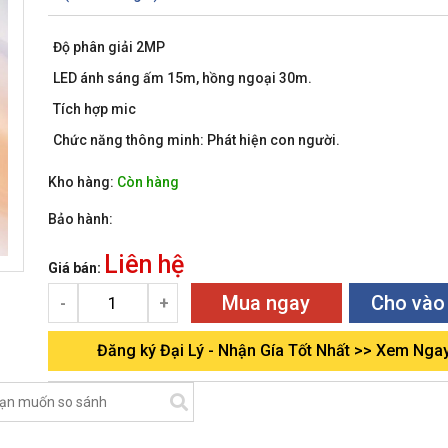
Độ phân giải 2MP
LED ánh sáng ấm 15m, hồng ngoại 30m.
Tích hợp mic
Chức năng thông minh: Phát hiện con người.
Kho hàng:
Còn hàng
Bảo hành:
Liên hệ
Giá bán:
Mua ngay
Cho vào
-
+
Đăng ký Đại Lý - Nhận Gía Tốt Nhất >> Xem Nga