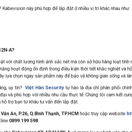
Kabevision này phù hợp để lắp đặt ở nhiều vị trí khác nhau như:
12N-A?
với chất lượng hình ảnh sắc nét mà còn sở hữu hàng loạt tính n
 năng hoạt động ổn định trong điều kiện thời tiết khắc nghiệt và 
. Hãy lựa chọn ngay sản phẩm này để bảo vệ không gian sống và l
ãng, uy tín?
Việt Hàn Security
tự hào là địa chỉ phân phối chí
 đại và phù hợp với nhiều nhu cầu thực tế. Chúng tôi cam kết c
 hỗ trợ bạn từ khâu tư vấn đến lắp đặt.
 Văn An, P.26, Q.Bình Thạnh, TP.HCM
hoặc truy cập website
ht
tline
0899 199 598