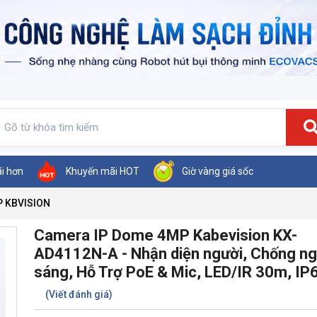
ãi hơn
Khuyến mãi HOT
Giờ vàng giá sốc
P KBVISION
Camera IP Dome 4MP Kabevision KX-
AD4112N-A - Nhận diện người, Chống n
sáng, Hỗ Trợ PoE & Mic, LED/IR 30m, IP
(Viết đánh giá)