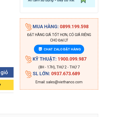
MUA HÀNG:
0899.199.598
ĐẶT HÀNG GIÁ TỐT HƠN, CÓ GIÁ RIÊNG
CHO ĐẠI LÝ
CHAT ZALO ĐẶT HÀNG
ZALO
KỸ THUẬT:
1900.099.987
(8H - 17H), THỨ 2 - THỨ 7
 giỏ
SL LỚN:
0937.673.689
Email: sales@viethanco.com
y