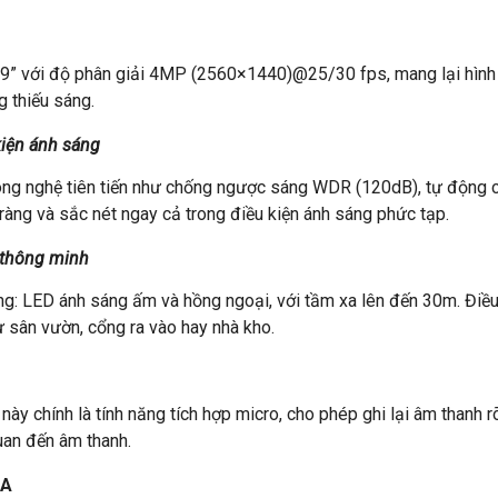
với độ phân giải 4MP (2560×1440)@25/30 fps, mang lại hình ảnh 
g thiếu sáng.
kiện ánh sáng
 nghệ tiên tiến như chống ngược sáng WDR (120dB), tự động cân
 ràng và sắc nét ngay cả trong điều kiện ánh sáng phức tạp.
 thông minh
ng: LED ánh sáng ấm và hồng ngoại, với tầm xa lên đến 30m. Đi
hư sân vườn, cổng ra vào hay nhà kho.
y chính là tính năng tích hợp micro, cho phép ghi lại âm thanh rõ
uan đến âm thanh.
-A