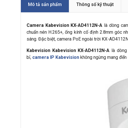
Mô tả sản phẩm
Thông số kỹ thuật
Camera Kabevision KX-AD4112N-A
là dòng cam
chuẩn nén H.265+, ống kính cố định 2.8mm góc nh
sáng. Đặc biệt, camera PoE ngoài trời KX-AD4112N-
Kabevision Kabevision KX-AD4112N-A
là dòn
bỉ,
camera IP Kabevision
không ngừng mang đến các