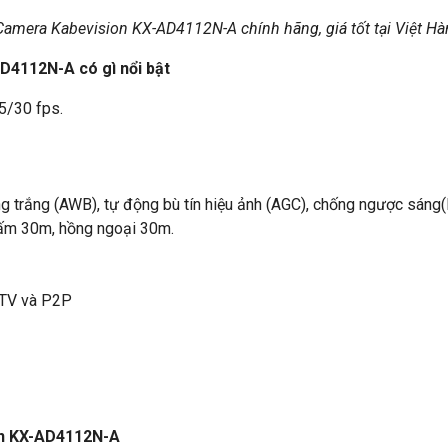
Camera Kabevision KX-AD4112N-A chính hãng, giá tốt tại Việt Hà
D4112N-A có gì nổi bật
5/30 fps.
 trắng (AWB), tự động bù tín hiệu ảnh (AGC), chống ngược sáng(
 ấm 30m, hồng ngoại 30m.
.TV và P2P
on KX-AD4112N-A