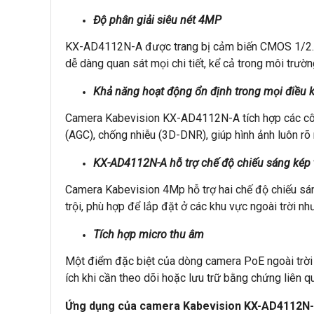
Độ phân giải siêu nét 4MP
KX-AD4112N-A được trang bị cảm biến CMOS 1/2.9” 
dễ dàng quan sát mọi chi tiết, kể cả trong môi trườn
Khả năng hoạt động ổn định trong mọi điều 
Camera Kabevision KX-AD4112N-A tích hợp các công
(AGC), chống nhiễu (3D-DNR), giúp hình ảnh luôn rõ
KX-AD4112N-A hỗ trợ chế độ chiếu sáng kép
Camera Kabevision 4Mp hỗ trợ hai chế độ chiếu sá
trội, phù hợp để lắp đặt ở các khu vực ngoài trời n
Tích hợp micro thu âm
Một điểm đặc biệt của dòng camera PoE ngoài trời nà
ích khi cần theo dõi hoặc lưu trữ bằng chứng liên q
Ứng dụng của camera Kabevision KX-AD4112N