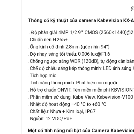
(
Thông số kỹ thuật của camera Kabevision KX-A
. Độ phân giải 4MP 1/2.9"" CMOS (2560×1440)@2
. Chuẩn nén H.265+
. Ống kính cố định 2.8mm (góc nhìn 94°)
. Độ nhạy sáng tối thiểu: 0.006 lux@F1.6
. Chống ngược sáng WDR (120dB), tự động cân bằng
. Chế độ chiếu sáng kép thông minh: LED ánh sáng
. Tích hợp mic
. Tính năng thông minh: Phát hiện con người.
. Hỗ trợ chuẩn ONVIF, Tên miền miễn phí KBVISION
. Phần mềm sử dụng: Kabe View, Kabevision-V100
. Nhiệt độ hoạt động –40 °C to +60 °C
. Chất liệu: Nhựa + Kim loại, IP67
. Nguồn: 12 VDC/PoE
Một số tính năng nổi bật của Camera Kabevisi