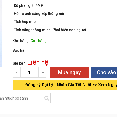
Độ phân giải 4MP
Hỗ trợ ánh sáng kép thông minh
Tích hợp mic
Tính năng thông minh: Phát hiện con người.
Kho hàng:
Còn hàng
Bảo hành:
Liên hệ
Giá bán:
Mua ngay
Cho vào
-
+
Đăng ký Đại Lý - Nhận Gía Tốt Nhất >> Xem Nga