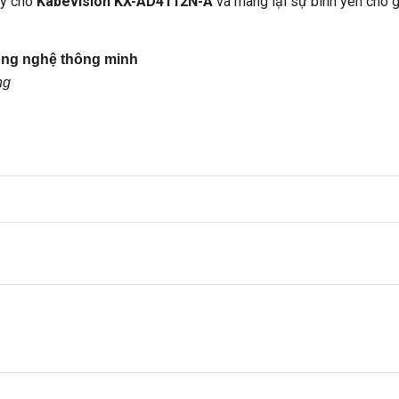
ay cho
Kabevision KX-AD4112N-A
và mang lại sự bình yên cho g
Công nghệ thông minh
ng