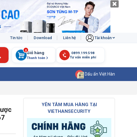
Tin tức
Download
Liên hệ
Tài khoản
0
Giỏ hàng
Thanh toán
Dấu ấn Việt Hàn
YÊN TÂM MUA HÀNG TẠI
gược
VIETHANSECURITY
67