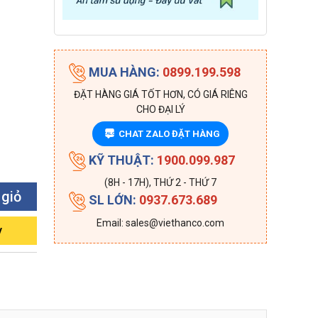
MUA HÀNG:
0899.199.598
ĐẶT HÀNG GIÁ TỐT HƠN, CÓ GIÁ RIÊNG
CHO ĐẠI LÝ
CHAT ZALO ĐẶT HÀNG
ZALO
KỸ THUẬT:
1900.099.987
(8H - 17H), THỨ 2 - THỨ 7
 giỏ
SL LỚN:
0937.673.689
Email: sales@viethanco.com
y