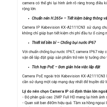
camera có thể ghi lại hình ảnh rõ ràng trong điều
rộng lớn.
Chuẩn nén H.265+ – Tiết kiệm băng thông và
Camera IP Kabevision KX-A2111CN3 sử dụng chuẩn 
không chỉ giúp bạn tiết kiệm chi phí đầu tư ổ cứng
Thiết kế bền bỉ – Chống bụi nước IP67
Với chuẩn chống bụi nước IP67, camera IP67 này có
vặn dễ lắp đặt giúp sản phẩm trở nên lý tưởng cho v
Tích hợp PoE – Đơn giản hóa việc lắp đặt
Camera PoE ngoài trời Kabevision KX-A2111CN3 hỗ 
cần sử dụng một cáp mạng duy nhất để truyền dữ liệu
Lý do nên chọn Camera IP cố định thân lớn ngo
- Độ phân giải cao: 2MP Full HD mang lại hình ảnh 
- Quan sát ban đê0m hiệu quả: Tầm xa hồng ngoại 