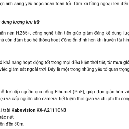
 kiện ánh sáng yếu hoặc hoàn toàn tối. Tầm xa hồng ngoại lên đ
 dung lượng lưu trữ
nén H.265+, công nghệ tiên tiến giúp giảm đáng kể dung lượn
 mà còn đảm bảo hệ thống hoạt động ổn định hơn khi truyền tải hì
 khả năng hoạt động tốt trong mọi điều kiện thời tiết, từ mưa gi
iệc giám sát ngoài trời. Đây là một trong những yếu tố quan trọng 
trợ cấp nguồn qua cổng Ethernet (PoE), giúp đơn giản hóa việ
 và cấp nguồn cho camera, tiết kiệm thời gian và chi phí thi côn
ài trời Kabevision KX-A2111CN3
sắc nét.
lên đến 30m.