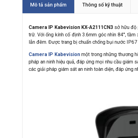
Mô tả sản phẩm
Thông số kỹ thuật
Camera IP Kabevision KX-A2111CN3
sở hữu độ 
trữ. Với ống kính cố định 3.6mm góc nhìn 84°, t
lẫn đêm. Được trang bị chuẩn chống bụi nước IP67 và
Camera IP Kabevision
một trong những thương hiệ
pháp an ninh hiệu quả, đáp ứng mọi nhu cầu giám s
các giải pháp giám sát an ninh toàn diện, đáp ứng nh