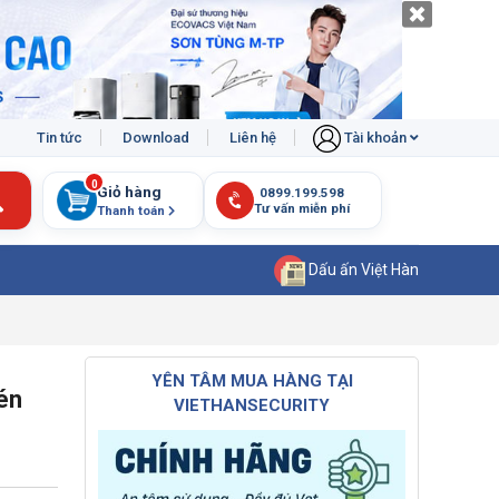
Tin tức
Download
Liên hệ
Tài khoản
0
Giỏ hàng
Thanh toán
Dấu ấn Việt Hàn
YÊN TÂM MUA HÀNG TẠI
én
VIETHANSECURITY