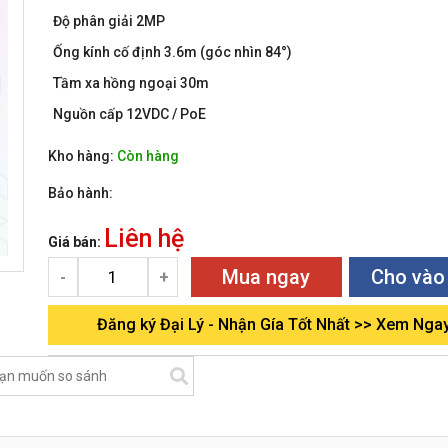
Độ phân giải 2MP
Ống kính cố định 3.6m (góc nhìn 84°)
Tầm xa hồng ngoại 30m
Nguồn cấp 12VDC / PoE
Kho hàng:
Còn hàng
Bảo hành:
Liên hệ
Giá bán:
Mua ngay
Cho vào
-
+
Đăng ký Đại Lý - Nhận Gía Tốt Nhất >> Xem Nga