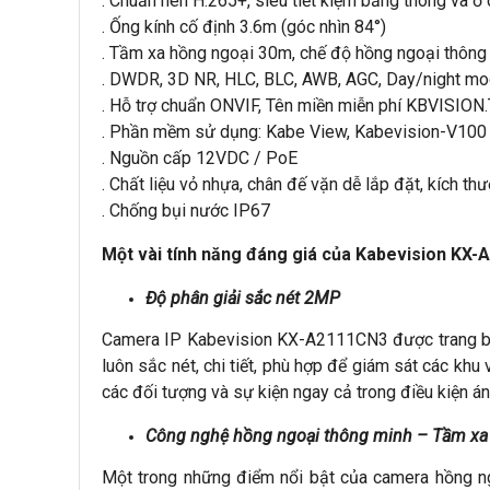
. Chuẩn nén H.265+, siêu tiết kiệm băng thông và ổ
. Ống kính cố định 3.6m (góc nhìn 84°)
. Tầm xa hồng ngoại 30m, chế độ hồng ngoại thông
. DWDR, 3D NR, HLC, BLC, AWB, AGC, Day/night mo
. Hỗ trợ chuẩn ONVIF, Tên miền miễn phí KBVISION
. Phần mềm sử dụng: Kabe View, Kabevision-V100
. Nguồn cấp 12VDC / PoE
. Chất liệu vỏ nhựa, chân đế vặn dễ lắp đặt, kích th
. Chống bụi nước IP67
Một vài tính năng đáng giá của Kabevision KX
Độ phân giải sắc nét 2MP
Camera IP Kabevision KX-A2111CN3 được trang bị
luôn sắc nét, chi tiết, phù hợp để giám sát các kh
các đối tượng và sự kiện ngay cả trong điều kiện á
Công nghệ hồng ngoại thông minh – Tầm x
Một trong những điểm nổi bật của camera hồng