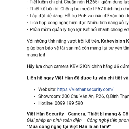
- Tiết kiệm chi phí: Chuẩn nén H.265+ giảm dung lượ
- Thiết kế bền bỉ: Chống bụi nước IP67 thích hợp cho 
- Lắp đặt dễ dàng: Hỗ trợ PoE và chân đế vặn tiện lợ
- Tích hợp công nghệ hiện đại: Nhiều tính năng xử lý
- Phần mềm quản lý tiện lợi: Kết nối nhanh chóng vớ
Với những tính năng vượt trội kể trên,
Kabevision 
giúp bạn bảo vệ tài sản mà còn mang lại sự yên tâm 
mang lại!
Hãy lựa chọn camera KBVISION chính hãng để đảm b
Liên hệ ngay Việt Hàn để được tư vấn chi tiết và
Website:
https://viethansecurity.com/
Showroom: 200 Chu Văn An, P.26, Q.Bình Th
Hotline: 0899 199 598
Việt Hàn Security - Camera, Thiết bị mạng & C
Giải pháp an ninh toàn diện – Công nghệ tiên pho
"Mua công nghệ tại Việt Hàn là an tâm!"