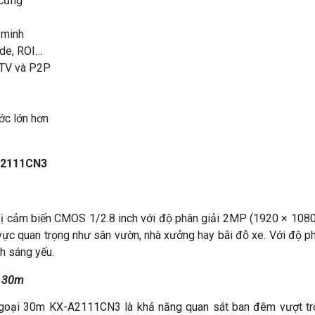
 cứng
 minh
de, ROI…
.TV và P2P
ước lớn hơn
-A2111CN3
 cảm biến CMOS 1/2.8 inch với độ phân giải 2MP (1920 × 1080
u vực quan trọng như sân vườn, nhà xưởng hay bãi đỗ xe. Với độ p
nh sáng yếu.
a 30m
 ngoại 30m KX-A2111CN3
là khả năng quan sát ban đêm vượt tr