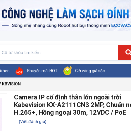
ãi hơn
Khuyến mãi HOT
Giờ vàng giá sốc
P KBVISION
Camera IP cố định thân lớn ngoài trời
Kabevision KX-A2111CN3 2MP, Chuẩn n
H.265+, Hồng ngoại 30m, 12VDC / PoE
(Viết đánh giá)