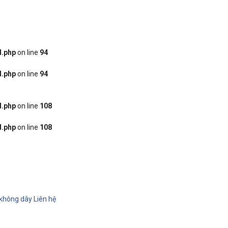
d.php
on line
94
d.php
on line
94
d.php
on line
108
d.php
on line
108
 không dây
Liên hệ