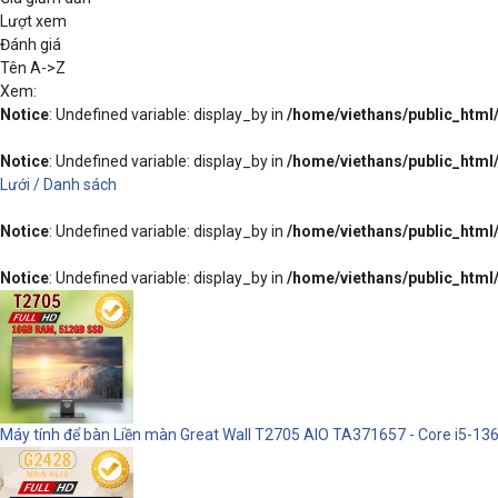
Lượt xem
Đánh giá
Tên A->Z
Xem:
Notice
: Undefined variable: display_by in
/home/viethans/public_htm
Notice
: Undefined variable: display_by in
/home/viethans/public_htm
Lưới /
Danh sách
Notice
: Undefined variable: display_by in
/home/viethans/public_htm
Notice
: Undefined variable: display_by in
/home/viethans/public_htm
Máy tính để bàn Liền màn Great Wall T2705 AIO TA371657 - Core i5-13