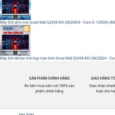
Máy tính all in one Great Wall Q2458 AIO QA25854 - Core i5-12450H, 8
Máy tính để bàn tích hợp màn hình Great Wall Q2458 AIO QA25824 - Co
SẢN PHẨM CHÍNH HÃNG
GIAO HÀNG T
An tâm mua sắm với 100% sản
Giao nhận chan
phẩm chính hãng
toàn cho h