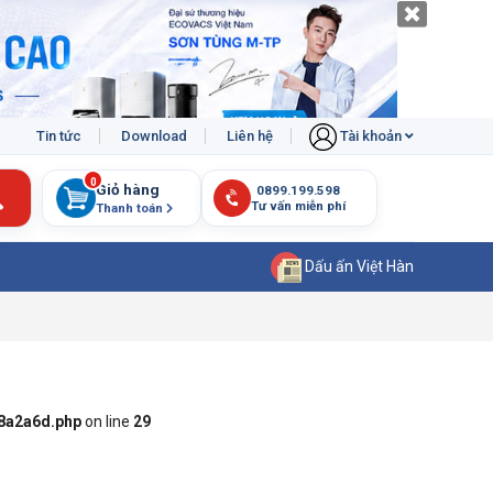
Tin tức
Download
Liên hệ
Tài khoản
0
Giỏ hàng
Thanh toán
Dấu ấn Việt Hàn
8a2a6d.php
on line
29