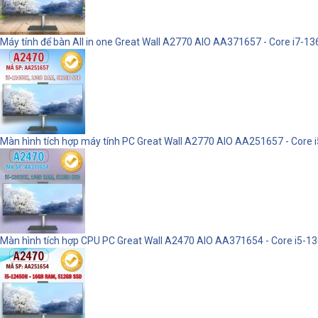
Máy tính để bàn All in one Great Wall A2770 AIO AA371657 - Core i7
Màn hình tích hợp máy tính PC Great Wall A2770 AIO AA251657 - Core
Màn hình tích hợp CPU PC Great Wall A2470 AIO AA371654 - Core i5-13