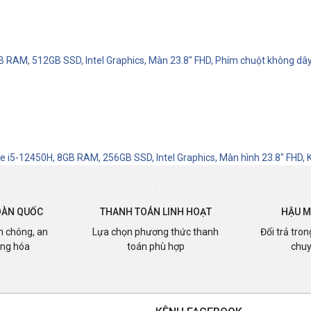
GB RAM, 512GB SSD, Intel Graphics, Màn 23.8" FHD, Phím chuột không dâ
re i5-12450H, 8GB RAM, 256GB SSD, Intel Graphics, Màn hình 23.8" FHD
OÀN QUỐC
THANH TOÁN LINH HOẠT
HẬU M
h chóng, an
Lựa chọn phương thức thanh
Đổi trả tro
àng hóa
toán phù hợp
chuy