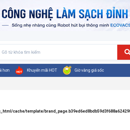
ãi hơn
Khuyến mãi HOT
Giờ vàng giá sốc
ic_html/cache/template/brand_page.b39ed6ed8bdb59d3f688a62429