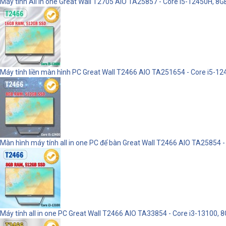
Máy tính All in one Great Wall T2705 AIO TA25857 - Core i5-12450H, 8
Máy tính liền màn hình PC Great Wall T2466 AIO TA251654 - Core i5-
Màn hình máy tính all in one PC để bàn Great Wall T2466 AIO TA25854
Máy tính all in one PC Great Wall T2466 AIO TA33854 - Core i3-13100