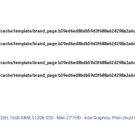
l/cache/template/brand_page.b39ed6ed8bdb59d3f688a624298a2a6
l/cache/template/brand_page.b39ed6ed8bdb59d3f688a624298a2a6
l/cache/template/brand_page.b39ed6ed8bdb59d3f688a624298a2a6
l/cache/template/brand_page.b39ed6ed8bdb59d3f688a624298a2a6
620H, 16GB RAM, 512GB SSD - Màn 27" FHD - Intel Graphics, Phím chuột