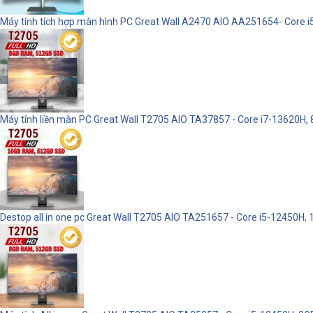
Máy tính tích hợp màn hình PC Great Wall A2470 AIO AA251654- Core i
Máy tính liền màn PC Great Wall T2705 AIO TA37857 - Core i7-13620H, 
Destop all in one pc Great Wall T2705 AIO TA251657 - Core i5-12450H,