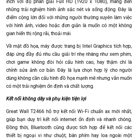
inch với độ phân giải Full HD (1920 x 1080), mang đến
những trải nghiệm hình ảnh sắc nét và sống động. Đây là
điểm cộng lớn đối với những người thường xuyên làm việc
với hình ảnh, video hoặc đơn giản là muốn có một không
gian hiển thị rộng rãi, thoải mái.
Về mặt đồ họa, máy được trang bị Intel Graphics tích hợp,
đáp ứng đầy đủ nhu cầu giải trí nhẹ nhàng như xem phim,
chơi game không đòi hỏi cấu hình cao, hay thậm chí là
chỉnh sửa ảnh cơ bản. Đây là lựa chọn hợp lý cho người
dùng không cần cấu hình đồ họa mạnh mẽ nhưng vẫn muốn
có một trải nghiệm ổn định và chất lượng.
Kết nối không dây và phụ kiện tiện lợi
Great Wall T2466 hỗ trợ kết nối Wi-Fi chuẩn ax mới nhất,
giúp bạn duy trì kết nối internet ổn định và nhanh chóng.
Đồng thời, Bluetooth cũng được tích hợp để kết nối các
thiết bị ngoại vi như chuột, bàn phím hay loa ngoài một