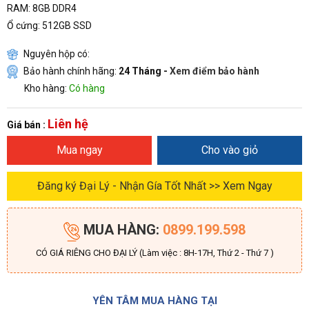
RAM: 8GB DDR4
Ổ cứng: 512GB SSD
Nguyên hộp có:
Bảo hành chính hãng:
24 Tháng -
Xem điểm bảo hành
Kho hàng:
Có hàng
Liên hệ
Giá bán :
Mua ngay
Cho vào giỏ
Đăng ký Đại Lý - Nhận Gía Tốt Nhất >> Xem Ngay
MUA HÀNG:
0899.199.598
CÓ GIÁ RIÊNG CHO ĐẠI LÝ (Làm việc : 8H-17H, Thứ 2 - Thứ 7 )
YÊN TÂM MUA HÀNG TẠI