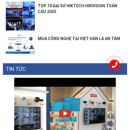
TOP 10 ĐẠI SỨ HIKTECH HIKVISION TOÀN
CẦU 2025
MUA CÔNG NGHỆ TẠI VIỆT HÀN LÀ AN TÂM
TIN TỨC