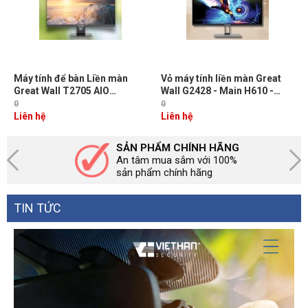
Máy tính để bàn Liền màn
Vỏ máy tính liền màn Great
Great Wall T2705 AIO
Wall G2428 - Main H610 -
TA371657 - Core i5-13620H,
Màn hình 23.8" FHD, mã
0
0
16GB RAM, 512GB SSD - Màn
GA64,Không kèm CPU, RAM,
Liên hệ
Liên hệ
27" FHD - Intel Graphics,
SSD
Phím chuột không dây
SẢN PHẨM CHÍNH HÃNG
An tâm mua sắm với 100%
sản phẩm chính hãng
TIN TỨC