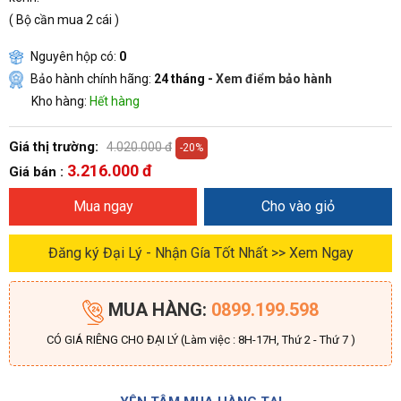
( Bộ cần mua 2 cái )
Nguyên hộp có:
0
Bảo hành chính hãng:
24 tháng -
Xem điểm bảo hành
Kho hàng:
Hết hàng
Giá thị trường:
4.020.000 đ
-20%
3.216.000 đ
Giá bán :
Mua ngay
Cho vào giỏ
Đăng ký Đại Lý - Nhận Gía Tốt Nhất >> Xem Ngay
MUA HÀNG:
0899.199.598
CÓ GIÁ RIÊNG CHO ĐẠI LÝ (Làm việc : 8H-17H, Thứ 2 - Thứ 7 )