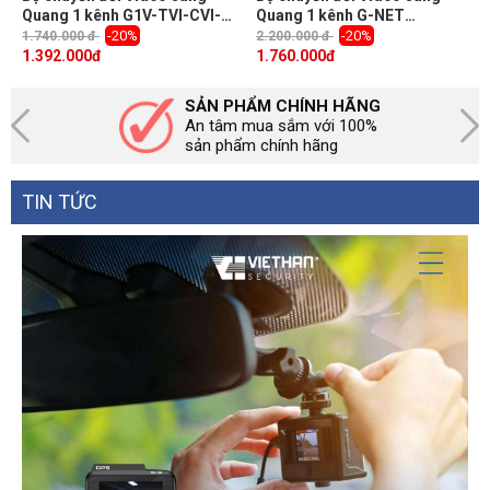
Quang 1 kênh G1V-TVI-CVI-
Quang 1 kênh G-NET
AHD-20 960P/1080P
G1V↑1D↓3-CVI-AHD-20 hỗ trợ
-20%
-20%
1.740.000 đ
2.200.000 đ
camera 720P + RS485
1.392.000
đ
1.760.000
đ
SẢN PHẨM CHÍNH HÃNG
An tâm mua sắm với 100%
sản phẩm chính hãng
TIN TỨC