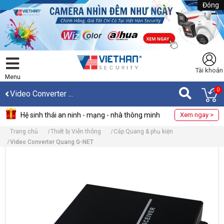
Đóng
Tài khoản
Menu
0
Video Converter ...
Hệ sinh thái an ninh - mạng - nhà thông minh
Xem ngay >
Trang chủ
Thiết bị Viễn thông
Cáp Quang & phụ kiện
Video Converter Quang G-NET