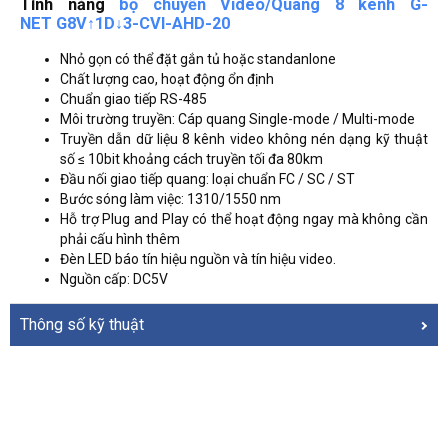
Tính năng
bộ chuyển Video/Quang 8 kênh G-
NET G8V↑1D↓3-CVI-AHD-20
Nhỏ gọn có thể đặt gắn tủ hoặc standanlone
Chất lượng cao, hoạt động ổn định
Chuẩn giao tiếp RS-485
Môi trường truyền: Cáp quang Single-mode / Multi-mode
Truyền dẫn dữ liệu 8 kênh video không nén dạng kỹ thuật
số ≤ 10bit khoảng cách truyền tối đa 80km
Đầu nối giao tiếp quang: loại chuẩn FC / SC / ST
Bước sóng làm việc: 1310/1550 nm
Hỗ trợ Plug and Play có thể hoạt động ngay mà không cần
phải cấu hình thêm
Đèn LED báo tín hiệu nguồn và tín hiệu video.
Nguồn cấp: DC5V
Thông số kỹ thuật