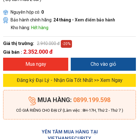
Nguyên hộp có:
0
Bảo hành chính hãng:
24 tháng -
Xem điểm bảo hành
Kho hàng:
Hết hàng
Giá thị trường:
2.940.000 đ
-20%
2.352.000 đ
Giá bán :
Mua ngay
Cho vào giỏ
Đăng ký Đại Lý - Nhận Gía Tốt Nhất >> Xem Ngay
MUA HÀNG:
0899.199.598
CÓ GIÁ RIÊNG CHO ĐẠI LÝ (Làm việc : 8H-17H, Thứ 2 - Thứ 7 )
YÊN TÂM MUA HÀNG TẠI
VIETHANSECURITY