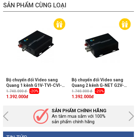
SẢN PHẨM CÙNG LOẠI
Bộ chuyển đổi Video sang
Bộ chuyển đổi Video sang
Quang 1 kênh G1V-TVI-CVI-
Quang 2 kênh G-NET G2V-
AHD-20 960P/1080P
CVI-AHD-20 hỗ trợ camera
-20%
-20%
1.740.000 đ
1.740.000 đ
HD 720P
1.392.000
đ
1.392.000
đ
SẢN PHẨM CHÍNH HÃNG
An tâm mua sắm với 100%
sản phẩm chính hãng