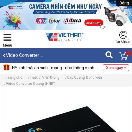
Đóng
Tài khoản
Menu
0
Video Converter ...
Hệ sinh thái an ninh - mạng - nhà thông minh
Xem ngay >
Trang chủ
Thiết bị Viễn thông
Cáp Quang & phụ kiện
Video Converter Quang G-NET