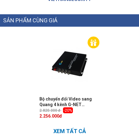
SẢN PHẨM CÙNG GIÁ
Bộ chuyển đổi Video sang
Quang 4 kênh G-NET
G4V↑1D↓3-CVI-AHD-20 hỗ trợ
-20%
2.820.000 đ
camera 720P+RS485
2.256.000
đ
XEM TẤT CẢ