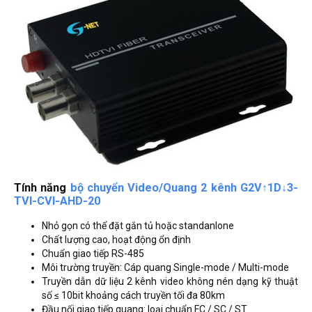
Tính năng
bộ chuyển Video/Quang 2 kênh G2V↑1D↓3-
TVI-CVI-AHD-20
Nhỏ gọn có thể đặt gắn tủ hoặc standanlone
Chất lượng cao, hoạt động ổn định
Chuẩn giao tiếp RS-485
Môi trường truyền: Cáp quang Single-mode / Multi-mode
Truyền dẫn dữ liệu 2 kênh video không nén dạng kỹ thuật
số ≤ 10bit khoảng cách truyền tối đa 80km
Đầu nối giao tiếp quang: loại chuẩn FC / SC / ST