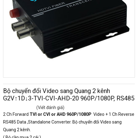
Bộ chuyển đổi Video sang Quang 2 kênh
G2V↑1D↓3-TVI-CVI-AHD-20 960P/1080P, RS485
(Viết đánh giá)
2 Ch Forward
TVI or CVI or AHD 960P/1080P
Video + 1 Ch Reverse
RS485 Data ,Standalone Converter. Bộ chuyển đổi Video sang
Quang 2 kênh.
( Bộ cần mua 2 cái )