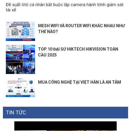
Đề xuất ôtô cá nhân bắt buộc lắp camera hành trình giám sát
tài xế
MESH WIFI VÀ ROUTER WIFI KHÁC NHAU NHƯ
THẾ NÀO?
TOP 10 ĐẠI SỨ HIKTECH HIKVISION TOÀN
CẦU 2025
MUA CÔNG NGHỆ TẠI VIỆT HÀN LÀ AN TÂM
TIN TỨC