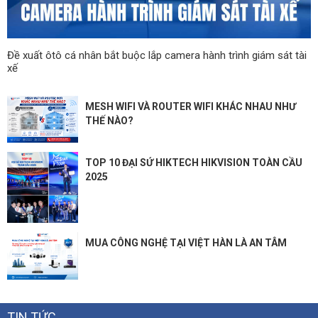
Đề xuất ôtô cá nhân bắt buộc lắp camera hành trình giám sát tài
xế
MESH WIFI VÀ ROUTER WIFI KHÁC NHAU NHƯ
THẾ NÀO?
TOP 10 ĐẠI SỨ HIKTECH HIKVISION TOÀN CẦU
2025
MUA CÔNG NGHỆ TẠI VIỆT HÀN LÀ AN TÂM
TIN TỨC