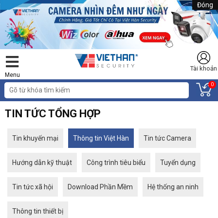
Đóng
Tài khoản
Menu
0
TIN TỨC TỔNG HỢP
Tin khuyến mại
Thông tin Việt Hàn
Tin tức Camera
Hướng dẫn kỹ thuật
Công trình tiêu biểu
Tuyển dụng
Tin tức xã hội
Download Phần Mềm
Hệ thống an ninh
Thông tin thiết bị