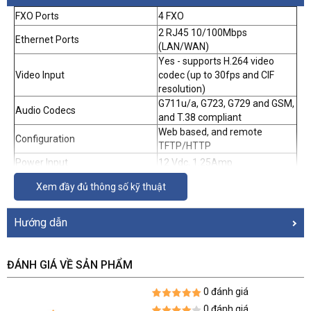
FXO Ports
4 FXO
2 RJ45 10/100Mbps
Ethernet Ports
(LAN/WAN)
Yes - supports H.264 video
Video Input
codec (up to 30fps and CIF
resolution)
G711u/a, G723, G729 and GSM,
Audio Codecs
and T.38 compliant
Web based, and remote
Configuration
TFTP/HTTP
Power Input
12 Vdc, 1.25Amp
Compliance
FCC, CE
Xem đầy đủ thông số kỹ thuật
Hướng dẫn
ĐÁNH GIÁ VỀ SẢN PHẨM
0 đánh giá
0 đánh giá