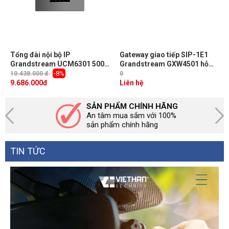
Tổng đài nội bộ IP
Gateway giao tiếp SIP-1E1
Grandstream UCM6301 500
Grandstream GXW4501 hỗ
user máy nhánh, 1 cổng bưu
trợ 2 cổng mạng gigabit, 1
-8%
10.438.000 đ
0
điện PSTN, 1 cổng máy lẻ
luồng E1 30 cuộc gọi đồng
9.686.000
đ
Liên hệ
analog
thời
SẢN PHẨM CHÍNH HÃNG
An tâm mua sắm với 100%
sản phẩm chính hãng
TIN TỨC