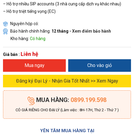
– Hỗ trợ nhiều SIP accounts (3 nhà cung cấp dịch vụ khác nhau)
– Hỗ trợ triệt tiếng vọng (EC)
Nguyên hộp có:
Bảo hành chính hãng:
12 tháng -
Xem điểm bảo hành
Kho hàng:
Có hàng
Liên hệ
Giá bán :
Mua ngay
Cho vào giỏ
Đăng ký Đại Lý - Nhận Gía Tốt Nhất >> Xem Ngay
MUA HÀNG:
0899.199.598
CÓ GIÁ RIÊNG CHO ĐẠI LÝ (Làm việc : 8H-17H, Thứ 2 - Thứ 7 )
YÊN TÂM MUA HÀNG TẠI