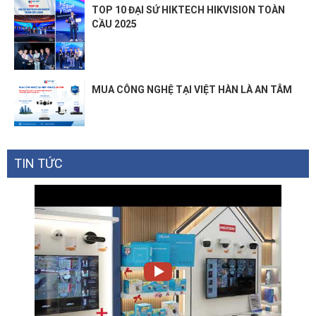
TOP 10 ĐẠI SỨ HIKTECH HIKVISION TOÀN
CẦU 2025
MUA CÔNG NGHỆ TẠI VIỆT HÀN LÀ AN TÂM
TIN TỨC