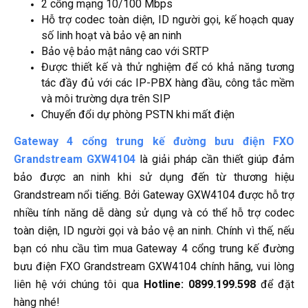
2 cổng mạng 10/100 Mbps
Hỗ trợ codec toàn diện, ID người gọi, kế hoạch quay
số linh hoạt và bảo vệ an ninh
Bảo vệ bảo mật nâng cao với SRTP
Được thiết kế và thử nghiệm để có khả năng tương
tác đầy đủ với các IP-PBX hàng đầu, công tắc mềm
và môi trường dựa trên SIP
Chuyển đổi dự phòng PSTN khi mất điện
Gateway 4 cổng trung kế đường bưu điện FXO
Grandstream GXW4104
là giải pháp cần thiết giúp đảm
bảo được an ninh khi sử dụng đến từ thương hiệu
Grandstream nổi tiếng. Bởi Gateway GXW4104 được hỗ trợ
nhiều tính năng dễ dàng sử dụng và có thể hỗ trợ codec
toàn diện, ID người gọi và bảo vệ an ninh. Chính vì thế, nếu
bạn có nhu cầu tìm mua Gateway 4 cổng trung kế đường
bưu điện FXO Grandstream GXW4104 chính hãng, vui lòng
liên hệ với chúng tôi qua
Hotline: 0899.199.598
để đặt
hàng nhé!