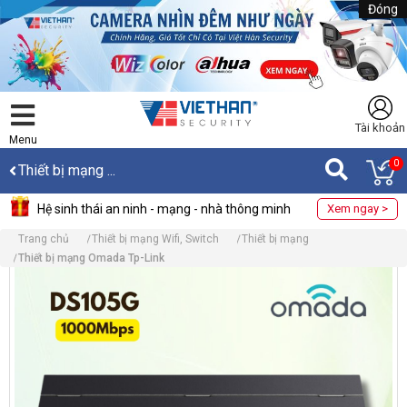
Đóng
Tài khoản
Menu
0
Thiết bị mạng ...
Hệ sinh thái an ninh - mạng - nhà thông minh
Xem ngay >
Trang chủ
Thiết bị mạng Wifi, Switch
Thiết bị mạng
Thiết bị mạng Omada Tp-Link