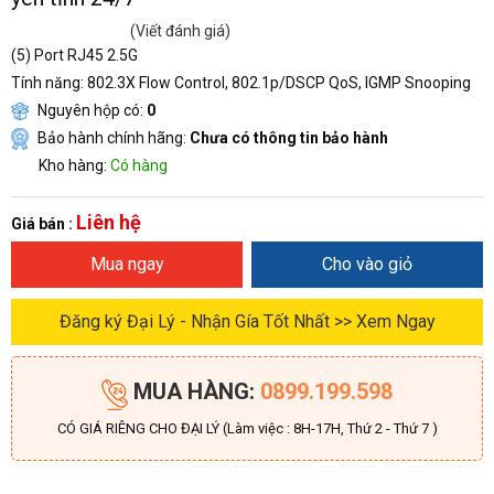
(Viết đánh giá)
(5) Port RJ45 2.5G
Tính năng: 802.3X Flow Control, 802.1p/DSCP QoS, IGMP Snooping
Nguyên hộp có:
0
Bảo hành chính hãng:
Chưa có thông tin bảo hành
Kho hàng:
Có hàng
Liên hệ
Giá bán :
Mua ngay
Cho vào giỏ
Đăng ký Đại Lý - Nhận Gía Tốt Nhất >> Xem Ngay
MUA HÀNG:
0899.199.598
CÓ GIÁ RIÊNG CHO ĐẠI LÝ (Làm việc : 8H-17H, Thứ 2 - Thứ 7 )