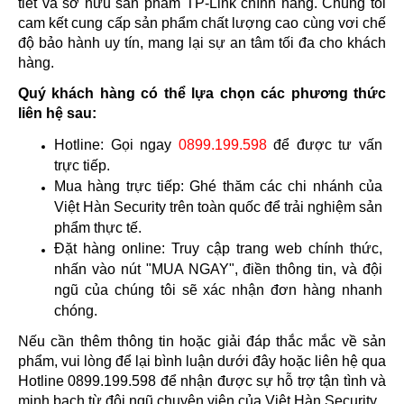
tiết và sở hữu sản phẩm TP-Link chính hãng. Chúng tôi 
cam kết cung cấp sản phẩm chất lượng cao cùng vơi chế 
độ bảo hành uy tín, mang lại sự an tâm tối đa cho khách 
hàng.
Quý khách hàng có thể lựa chọn các phương thức 
liên hệ sau:
Hotline: Gọi ngay 
0899.199.598
 để được tư vấn 
trực tiếp.
Mua hàng trực tiếp: Ghé thăm các chi nhánh của 
Việt Hàn Security trên toàn quốc để trải nghiệm sản 
phẩm thực tế.
Đặt hàng online: Truy cập trang web chính thức, 
nhấn vào nút "MUA NGAY", điền thông tin, và đội 
ngũ của chúng tôi sẽ xác nhận đơn hàng nhanh 
chóng.
Nếu cần thêm thông tin hoặc giải đáp thắc mắc về sản 
phẩm, vui lòng để lại bình luận dưới đây hoặc liên hệ qua 
Hotline 0899.199.598 để nhận được sự hỗ trợ tận tình và 
minh bạch từ đội ngũ chuyên viên của Việt Hàn Security.