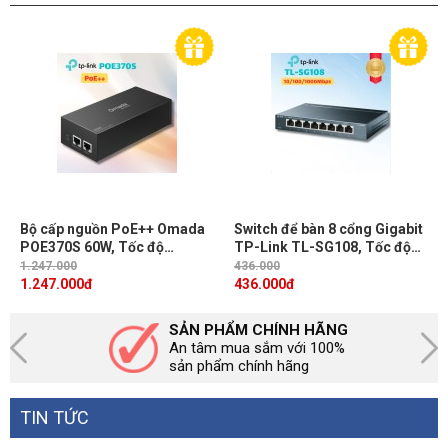
Bộ cấp nguồn PoE++ Omada
Switch để bàn 8 cổng Gigabit
POE370S 60W, Tốc độ
TP-Link TL-SG108, Tốc độ
10Gbps, Chuẩn 802.3bt, Cắm
10/100/1000Mbps, Nguồn
1.247.000
436.000
và chạy
5VDC / 0.6A, Cắm và chạy
1.247.000
đ
436.000
đ
SẢN PHẨM CHÍNH HÃNG
An tâm mua sắm với 100%
sản phẩm chính hãng
TIN TỨC