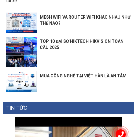
tài xế
MESH WIFI VÀ ROUTER WIFI KHÁC NHAU NHƯ
THẾ NÀO?
TOP 10 ĐẠI SỨ HIKTECH HIKVISION TOÀN
CẦU 2025
MUA CÔNG NGHỆ TẠI VIỆT HÀN LÀ AN TÂM
TIN TỨC