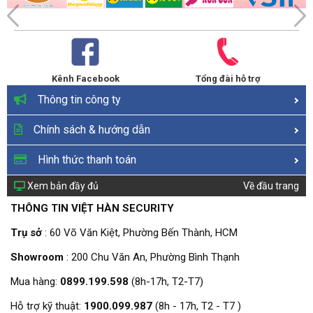
Kênh Facebook
Tổng đài hỗ trợ
Thông tin công ty
Chính sách & hướng dẫn
Hình thức thanh toán
Xem bản đầy đủ
Về đầu trang
THÔNG TIN VIỆT HÀN SECURITY
Trụ sở
: 60 Võ Văn Kiệt, Phường Bến Thành, HCM
Showroom
: 200 Chu Văn An, Phường Bình Thạnh
Mua hàng:
0899.199.598
(8h-17h, T2-T7)
Hỗ trợ kỹ thuật:
1900.099.987
(8h - 17h, T2 - T7 )