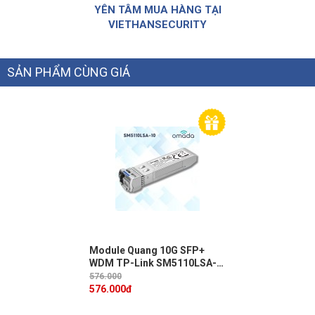
YÊN TÂM MUA HÀNG TẠI
VIETHANSECURITY
SẢN PHẨM CÙNG GIÁ
Module Quang 10G SFP+
WDM TP-Link SM5110LSA-
10 - 1 Sợi Quang, Khoảng
576.000
cách 10km, Đầu LC
576.000
đ