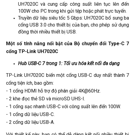
UH7020C và cung cấp công suất liên tục lên đến
100W cho PC trong khi gửi tệp hoặc phát trực tuyến.
Truyền dữ liệu siêu tốc 5 Gbps: UH7020C bổ sung ba
cổng USB 3.0 cho thiết bị của bạn, cho phép sử dụng
đồng thời nhiều thiết bị USB.
Một số tính năng nổi bật của Bộ chuyển đổi Type-C 7
cổng TP-Link UH7020C
Hub USB-C 7 trong 1: Tối ưu hóa kết nối đa dạng
TP-Link UH7020C biến một cổng USB-C duy nhất thành 7
cổng tiện ích, bao gồm:
- 1 cổng HDMI hỗ trợ độ phân giải 4K@60Hz.
- 2 khe đọc thẻ SD và microSD UHS-I.
- 1 cổng sạc nhanh USB-C với công suất lên đến 100W.
- 1 cổng dữ liệu USB-C.
- 2 cổng dữ liệu USB-A.
Với thiết kế này, bạn có thể dễ dàng kết nối nhiều thiết bị