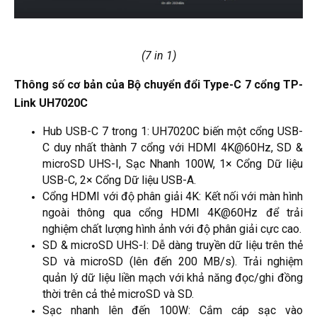
(7 in 1)
Thông số cơ bản của Bộ chuyển đổi Type-C 7 cổng TP-
Link UH7020C
Hub USB-C 7 trong 1: UH7020C biến một cổng USB-
C duy nhất thành 7 cổng với HDMI 4K@60Hz, SD &
microSD UHS-I, Sạc Nhanh 100W, 1× Cổng Dữ liệu
USB-C, 2× Cổng Dữ liệu USB-A.
Cổng HDMI với độ phân giải 4K: Kết nối với màn hình
ngoài thông qua cổng HDMI 4K@60Hz để trải
nghiệm chất lượng hình ảnh với độ phân giải cực cao.
SD & microSD UHS-I: Dễ dàng truyền dữ liệu trên thẻ
SD và microSD (lên đến 200 MB/s). Trải nghiệm
quản lý dữ liệu liền mạch với khả năng đọc/ghi đồng
thời trên cả thẻ microSD và SD.
Sạc nhanh lên đến 100W: Cắm cáp sạc vào