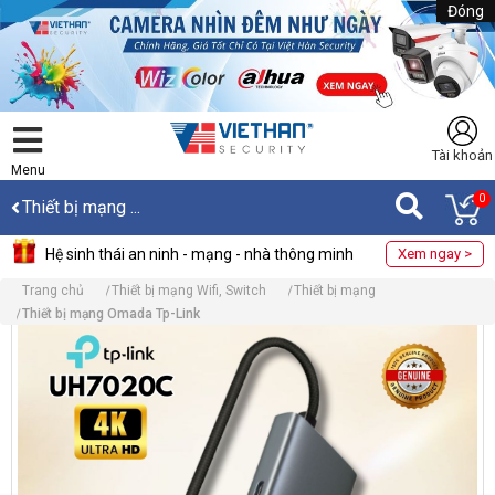
Đóng
Tài khoản
Menu
0
Thiết bị mạng ...
Hệ sinh thái an ninh - mạng - nhà thông minh
Xem ngay >
Trang chủ
Thiết bị mạng Wifi, Switch
Thiết bị mạng
Thiết bị mạng Omada Tp-Link