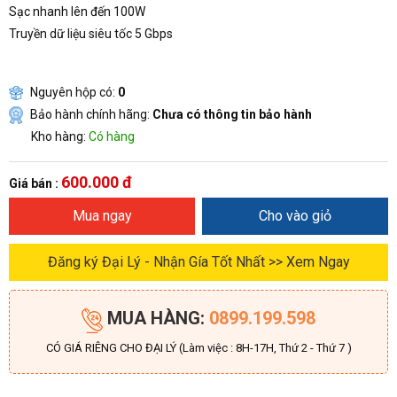
Sạc nhanh lên đến 100W
Truyền dữ liệu siêu tốc 5 Gbps
Nguyên hộp có:
0
Bảo hành chính hãng:
Chưa có thông tin bảo hành
Kho hàng:
Có hàng
600.000 đ
Giá bán :
Mua ngay
Cho vào giỏ
Đăng ký Đại Lý - Nhận Gía Tốt Nhất >> Xem Ngay
MUA HÀNG:
0899.199.598
CÓ GIÁ RIÊNG CHO ĐẠI LÝ (Làm việc : 8H-17H, Thứ 2 - Thứ 7 )