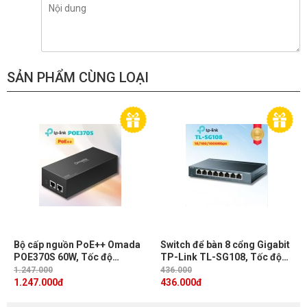
SẢN PHẨM CÙNG LOẠI
Bộ cấp nguồn PoE++ Omada
Switch để bàn 8 cổng Gigabit
POE370S 60W, Tốc độ
TP-Link TL-SG108, Tốc độ
10Gbps, Chuẩn 802.3bt, Cắm
10/100/1000Mbps, Nguồn
1.247.000
436.000
và chạy
5VDC / 0.6A, Cắm và chạy
1.247.000
đ
436.000
đ