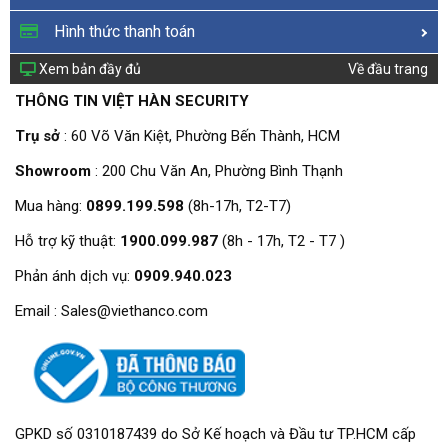
Hình thức thanh toán
Xem bản đầy đủ
Về đầu trang
THÔNG TIN VIỆT HÀN SECURITY
Trụ sở
: 60 Võ Văn Kiệt, Phường Bến Thành, HCM
Showroom
: 200 Chu Văn An, Phường Bình Thạnh
Mua hàng:
0899.199.598
(8h-17h, T2-T7)
Hỗ trợ kỹ thuật:
1900.099.987
(8h - 17h, T2 - T7 )
Phản ánh dịch vụ:
0909.940.023
Email : Sales@viethanco.com
GPKD số 0310187439 do Sở Kế hoạch và Đầu tư TP.HCM cấp