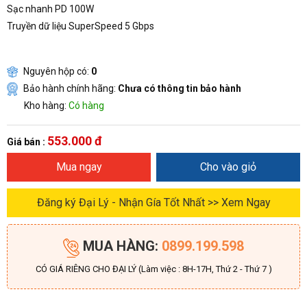
Sạc nhanh PD 100W
Truyền dữ liệu SuperSpeed 5 Gbps
Nguyên hộp có:
0
Bảo hành chính hãng:
Chưa có thông tin bảo hành
Kho hàng:
Có hàng
553.000 đ
Giá bán :
Mua ngay
Cho vào giỏ
Đăng ký Đại Lý - Nhận Gía Tốt Nhất >> Xem Ngay
MUA HÀNG:
0899.199.598
CÓ GIÁ RIÊNG CHO ĐẠI LÝ (Làm việc : 8H-17H, Thứ 2 - Thứ 7 )