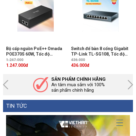
Bộ cấp nguồn PoE++ Omada
Switch để bàn 8 cổng Gigabit
POE370S 60W, Tốc độ
TP-Link TL-SG108, Tốc độ
10Gbps, Chuẩn 802.3bt, Cắm
10/100/1000Mbps, Nguồn
1.247.000
436.000
và chạy
5VDC / 0.6A, Cắm và chạy
1.247.000
đ
436.000
đ
SẢN PHẨM CHÍNH HÃNG
An tâm mua sắm với 100%
sản phẩm chính hãng
TIN TỨC