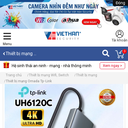
Đóng
Tài khoản
Menu
0
Thiết bị mạng ...
Hệ sinh thái an ninh - mạng - nhà thông minh
Xem ngay >
Trang chủ
Thiết bị mạng Wifi, Switch
Thiết bị mạng
Thiết bị mạng Omada Tp-Link