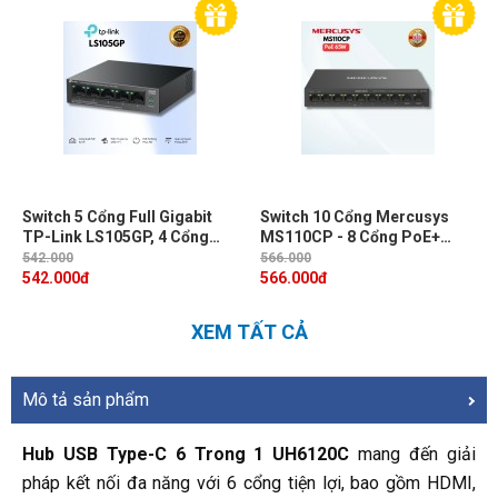
Switch 5 Cổng Full Gigabit
Switch 10 Cổng Mercusys
TP-Link LS105GP, 4 Cổng
MS110CP - 8 Cổng PoE+
PoE+ 65W, Truyền Xa 250m,
65W, 2 Cổng Gigabit Uplink,
542.000
566.000
Hỗ Trợ PoE Auto Recovery &
Truyền Xa 250m & Isolation
542.000
đ
566.000
đ
Vỏ Kim Loại
Bảo Mật
XEM TẤT CẢ
Mô tả sản phẩm
Hub USB Type-C 6 Trong 1 UH6120C
mang đến giải
pháp kết nối đa năng với 6 cổng tiện lợi, bao gồm HDMI,