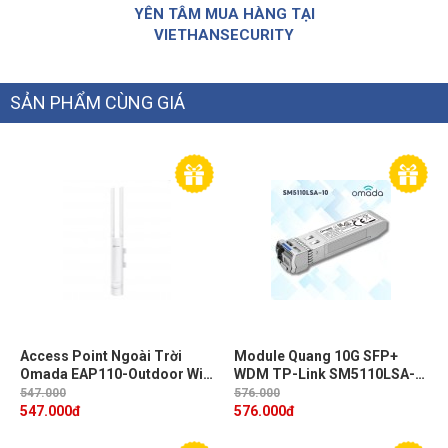
YÊN TÂM MUA HÀNG TẠI
VIETHANSECURITY
SẢN PHẨM CÙNG GIÁ
Access Point Ngoài Trời
Module Quang 10G SFP+
Omada EAP110-Outdoor Wi-
WDM TP-Link SM5110LSA-
Fi 300Mbps ở 2.4 GHz, 1x
10 - 1 Sợi Quang, Khoảng
547.000
576.000
Cổng 10/100 Mbps RJ45,
cách 10km, Đầu LC
547.000
đ
576.000
đ
Chống Nước IP65