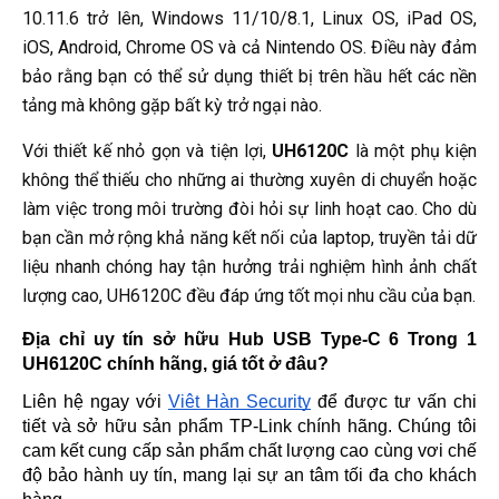
10.11.6 trở lên, Windows 11/10/8.1, Linux OS, iPad OS,
iOS, Android, Chrome OS và cả Nintendo OS. Điều này đảm
bảo rằng bạn có thể sử dụng thiết bị trên hầu hết các nền
tảng mà không gặp bất kỳ trở ngại nào.
Với thiết kế nhỏ gọn và tiện lợi,
UH6120C
là một phụ kiện
không thể thiếu cho những ai thường xuyên di chuyển hoặc
làm việc trong môi trường đòi hỏi sự linh hoạt cao. Cho dù
bạn cần mở rộng khả năng kết nối của laptop, truyền tải dữ
liệu nhanh chóng hay tận hưởng trải nghiệm hình ảnh chất
lượng cao, UH6120C đều đáp ứng tốt mọi nhu cầu của bạn.
Địa chỉ uy tín sở hữu Hub USB Type-C 6 Trong 1 
UH6120C 
chính hãng, giá tốt ở đâu?
Liên hệ ngay với 
Việt Hàn Security
 để được tư vấn chi 
tiết và sở hữu sản phẩm TP-Link chính hãng. Chúng tôi 
cam kết cung cấp sản phẩm chất lượng cao cùng vơi chế 
độ bảo hành uy tín, mang lại sự an tâm tối đa cho khách 