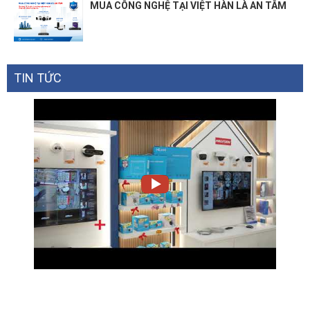
DHCP
DHCP Client List
MUA CÔNG NGHỆ TẠI VIỆT HÀN LÀ AN TÂM
Server
NO-IP
DDNS
DynDNS
Tether App
Management
TIN TỨC
Webpage
OTHER
Internet Explorer 11+, Firefox 12.0+,
Chrome 20.0+, Safari 4.0+, or other
JavaScript-enabled browser
System
Requirements
Cable or DSL Modem (if needed)
Subscription with an internet service
provider (for internet access)
Certifications
FCC, CE, RoHS
Operating Temperature: 0℃~40℃
(32℉ ~104℉)
Storage Temperature: -40℃~70℃
(-40℉ ~158℉)
Environment