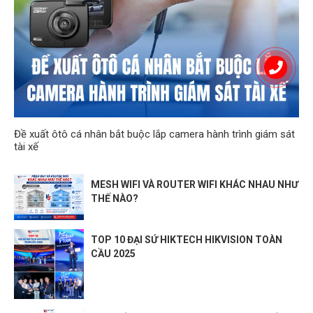
OneMesh™ products.
URL Filtering
Parental Controls
Time Controls
Dynamic IP
Static IP
WAN Types
PPPoE
PPTP
L2TP
Đề xuất ôtô cá nhân bắt buộc lắp camera hành trình giám sát
Quality of Service
QoS by Device
tài xế
Virtual Servers
Port Forwarding
MESH WIFI VÀ ROUTER WIFI KHÁC NHAU NHƯ
NAT Forwarding
Port Triggering
THẾ NÀO?
DMZ
UPnP
IGMP Proxy
TOP 10 ĐẠI SỨ HIKTECH HIKVISION TOÀN
IGMP Snooping
CẦU 2025
IPTV
Bridge
Tag VLAN
Address Reservation