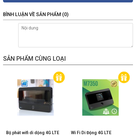
3 Bedroom Houses
BÌNH LUẬN VỀ SẢN PHẨM
(0)
4× Fixed High-Performance Antennas
Multiple antennas form a signal-
boosting array to cover more
WiFi Range
directions and large areas
Beamforming
SẢN PHẨM CÙNG LOẠI
Concentrates wireless signal
strength towards clients to expand
WiFi range
Medium
Dual-Band
Allocate devices to different bands
WiFi Capacity
for optimal performance
MU-MIMO
Simultaneously communicates with
Bộ phát wifi di dộng 4G LTE
Wi Fi Di Động 4G LTE