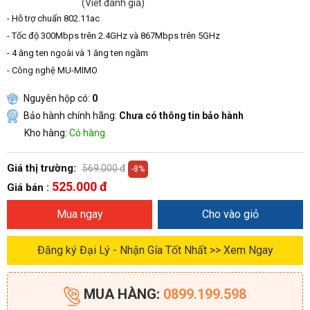
(Viết đánh giá)
- Hỗ trợ chuẩn 802.11ac
- Tốc độ 300Mbps trên 2.4GHz và 867Mbps trên 5GHz
- 4 ăng ten ngoài và 1 ăng ten ngầm
- Công nghệ MU-MIMO
Nguyên hộp có:
0
Bảo hành chính hãng:
Chưa có thông tin bảo hành
Kho hàng:
Có hàng
Giá thị trường:
569.000 đ
-8%
525.000 đ
Giá bán :
Mua ngay
Cho vào giỏ
Đăng ký Đại Lý - Nhận Gía Tốt Nhất >> Xem Ngay
MUA HÀNG:
0899.199.598