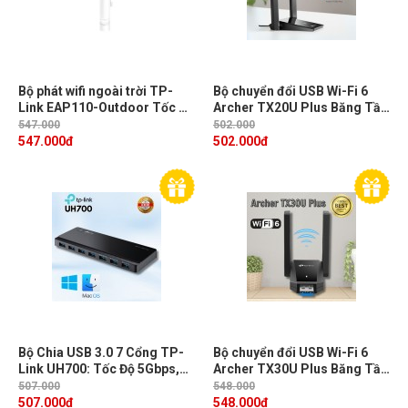
Bộ phát wifi ngoài trời TP-
Bộ chuyển đổi USB Wi-Fi 6
Link EAP110-Outdoor Tốc độ
Archer TX20U Plus Băng Tần
300Mbps 2.4GHz , Hỗ trợ
Kép AX1800, 2 Ăng-ten ngoài
547.000
502.000
Passive PoE
độ lợi cao, USB 3.0
547.000
đ
502.000
đ
Bộ Chia USB 3.0 7 Cổng TP-
Bộ chuyển đổi USB Wi-Fi 6
Link UH700: Tốc Độ 5Gbps,
Archer TX30U Plus Băng Tần
Tương Thích Windows 11 &
Kép AX1800, 2 Ăng-ten ngoài
507.000
548.000
MacOS, Tản nhiệt tốt
độ lợi cao, Công nghệ MU-
507.000
đ
548.000
đ