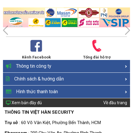
Operating Humidity: 10%~90% non-
condensing
Storage Humidity: 5%~90% non-
condensing
TEST DATA
CE EIRP:
<20dBm(2.4GHz)
WiFi Transmission
<23dBm(5GHz)
Power
FCC:
Kênh Facebook
Tổng đài hỗ trợ
<30dBm(2.4GHz & 5GHz)
Thông tin công ty
5GHz:
11a 6Mbps:-93dBm；11a
Chính sách & hướng dẫn
54Mbps:-78dBm；
11ac HT20 mcs8:69dBm;11ac HT40
Hình thức thanh toán
WiFi Reception
mcs9:-65dBm;
Sensitivity
11ac HT80 mcs9:-62dBm;
Xem bản đầy đủ
Về đầu trang
2.4GHz:
THÔNG TIN VIỆT HÀN SECURITY
11g 54Mbps:-78dBm;
11n HT20 mcs7:-74dBm;
Trụ sở
: 60 Võ Văn Kiệt, Phường Bến Thành, HCM
11n HT40 mcs7:-71dbm；
Showroom
: 200 Chu Văn An, Phường Bình Thạnh