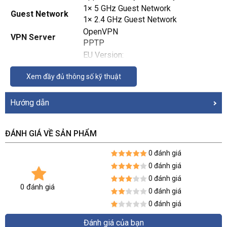
1× 5 GHz Guest Network
Guest Network
1× 2.4 GHz Guest Network
OpenVPN
VPN Server
PPTP
EU Version:
WPA
Xem đầy đủ thông số kỹ thuật
WPA2
WPA/WPA2-Enterprise (802.1x)
WiFi Encryption
Hướng dẫn
US, TW Version:
WPA
WPA2
ĐÁNH GIÁ VỀ SẢN PHẨM
WPA3
0 đánh giá
WI-FI
0 đánh giá
Wi-Fi 5
Standards
IEEE 802.11ac/n/a 5 GHz
0 đánh giá
0 đánh giá
IEEE 802.11n/b/g 2.4 GHz
0 đánh giá
AC1200
0 đánh giá
WiFi Speeds
5 GHz: 867 Mbps (802.11ac)
Đánh giá của bạn
2.4 GHz: 300 Mbps (802.11n)