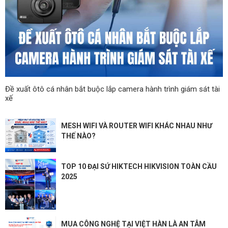
Đề xuất ôtô cá nhân bắt buộc lắp camera hành trình giám sát tài
xế
MESH WIFI VÀ ROUTER WIFI KHÁC NHAU NHƯ
THẾ NÀO?
TOP 10 ĐẠI SỨ HIKTECH HIKVISION TOÀN CẦU
2025
MUA CÔNG NGHỆ TẠI VIỆT HÀN LÀ AN TÂM