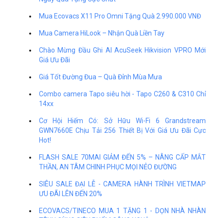
Mua Ecovacs X11 Pro Omni Tặng Quà 2.990.000 VNĐ
Mua Camera HiLook – Nhận Quà Liền Tay
Chào Mừng Đầu Ghi AI AcuSeek Hikvision VPRO Mới
Giá Ưu Đãi
Giá Tốt Đường Đua – Quà Đỉnh Mùa Mưa
Combo camera Tapo siêu hời - Tapo C260 & C310 Chỉ
14xx
Cơ Hội Hiếm Có: Sở Hữu Wi-Fi 6 Grandstream
GWN7660E Chịu Tải 256 Thiết Bị Với Giá Ưu Đãi Cực
Hot!
FLASH SALE 70MAI GIẢM ĐẾN 5% – NÂNG CẤP MẮT
THẦN, AN TÂM CHINH PHỤC MỌI NẺO ĐƯỜNG
SIÊU SALE ĐẠI LỄ - CAMERA HÀNH TRÌNH VIETMAP
ƯU ĐÃI LÊN ĐẾN 20%
ECOVACS/TINECO MUA 1 TẶNG 1 - DỌN NHÀ NHÀN