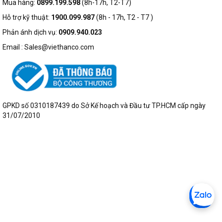
Mua hàng:
0899.199.598
(8h-17h, T2-T7)
Hỗ trợ kỹ thuật:
1900.099.987
(8h - 17h, T2 - T7 )
Phản ánh dịch vụ:
0909.940.023
Email : Sales@viethanco.com
GPKD số 0310187439 do Sở Kế hoạch và Đầu tư TP.HCM cấp ngày
31/07/2010