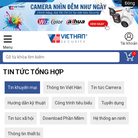
Đóng
Tài khoản
Menu
0
TIN TỨC TỔNG HỢP
Tin khuyến mại
Thông tin Việt Hàn
Tin tức Camera
Hướng dẫn kỹ thuật
Công trình tiêu biểu
Tuyển dụng
Tin tức xã hội
Download Phần Mềm
Hệ thống an ninh
Thông tin thiết bị