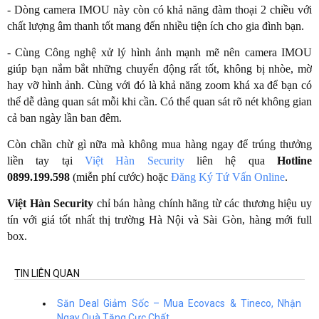
- Dòng camera IMOU này còn có khả năng đàm thoại 2 chiều với
chất lượng âm thanh tốt mang đến nhiều tiện ích cho gia đình bạn.
- Cùng Công nghệ xử lý hình ảnh mạnh mẽ nên camera IMOU
giúp bạn nắm bắt những chuyển động rất tốt, không bị nhòe, mờ
hay vỡ hình ảnh. Cùng với đó là khả năng zoom khá xa để bạn có
thể dễ dàng quan sát mỗi khi cần. Có thể quan sát rõ nét không gian
cả ban ngày lần ban đêm.
Còn chần chừ gì nữa mà không mua hàng ngay để trúng thưởng
liền tay tại
Việt Hàn Security
liên hệ qua
Hotline
0899.199.598
(miễn phí cước) hoặc
Đăng Ký Tứ Vấn Online
.
Việt Hàn Security
chỉ bán hàng chính hãng từ các thương hiệu uy
tín với giá tốt nhất thị trường Hà Nội và Sài Gòn, hàng mới full
box.
TIN LIÊN QUAN
Săn Deal Giảm Sốc – Mua Ecovacs & Tineco, Nhận
Ngay Quà Tặng Cực Chất