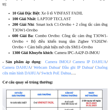
trị:
10 Giải Đặc Biệt
: Xe ô tô VINFAST FADIL
100 Giải Nhất
: LAPTOP TECLAST
200 Giải Nhì
:
Smart lock C1-Orvibo
+
2 công tắc cảm ứng
T3OW1-Orvibo
600 Giải Ba
:
Combo Orvibo:
Công tắc cảm ứng T3OW1-
Orvibo
+
Bộ điều khiển trung tâm Zigbee VS20ZW-
Orvibo
+
Cảm biến phát hiện mở cửa SM11-Orvibo
1300
Giải Khuyến khích
: Camera IPC-A42P-D-IMOU
- Sản phẩm áp dụng
:
Camera IMOU
/
Camera IP DAHUA
/
Camera DAHUA
/
Webcam Dahua
/
Đầu ghi IP Dahua
/
Chuông
cửa màn hình DAHUA
/
Switch PoE Dahua
….
Cơ cấu quay số trúng thưởng: