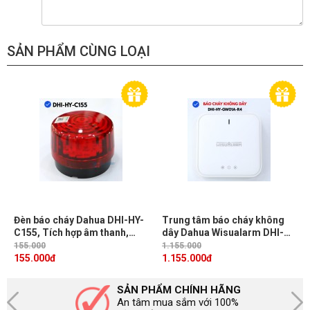
SẢN PHẨM CÙNG LOẠI
Đèn báo cháy Dahua DHI-HY-
Trung tâm báo cháy không
C155, Tích hợp âm thanh,
dây Dahua Wisualarm DHI-
Cảm biến nhạy bén
HY-GW01A-R4, Giao tiếp
155.000
1.155.000
Ethernet và Wifi, Hỗ trợ 4 đèn
155.000
đ
1.155.000
đ
led thông báo
SẢN PHẨM CHÍNH HÃNG
An tâm mua sắm với 100%