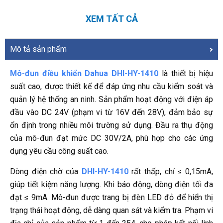
XEM TẤT CẢ
Mô tả sản phẩm
Mô-đun điều khiển Dahua DHI-HY-1410
là thiết bị hiệu
suất cao, được thiết kế để đáp ứng nhu cầu kiểm soát và
quản lý hệ thống an ninh. Sản phẩm hoạt động với điện áp
đầu vào DC 24V (phạm vi từ 16V đến 28V), đảm bảo sự
ổn định trong nhiều môi trường sử dụng. Đầu ra thụ động
của mô-đun đạt mức DC 30V/2A, phù hợp cho các ứng
dụng yêu cầu công suất cao.
Dòng điện chờ của
DHI-HY-1410
rất thấp, chỉ ≤ 0,15mA,
giúp tiết kiệm năng lượng. Khi báo động, dòng điện tối đa
đạt ≤ 9mA. Mô-đun được trang bị đèn LED đỏ để hiển thị
trạng thái hoạt động, dễ dàng quan sát và kiểm tra. Phạm vi