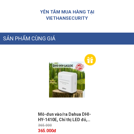
YÊN TÂM MUA HÀNG TẠI
VIETHANSECURITY
SẢN PHẨM CÙNG GIÁ
Mô-đun vào/ra Dahua DHI-
HY-1410E, Chỉ thị LED đỏ,
Phạm vi địa chỉ 1-254
365.000
365.000
đ