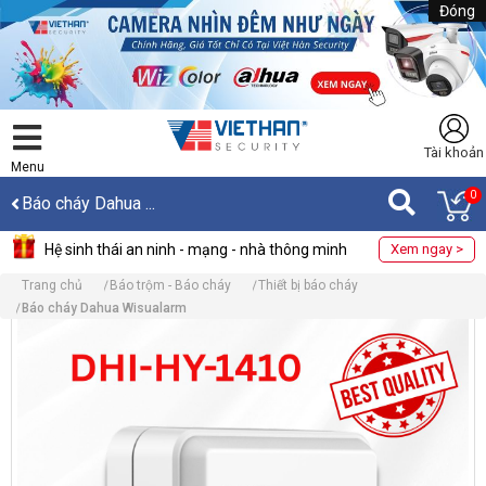
Đóng
Tài khoản
Menu
0
Báo cháy Dahua ...
Hệ sinh thái an ninh - mạng - nhà thông minh
Xem ngay >
Trang chủ
Báo trộm - Báo cháy
Thiết bị báo cháy
Báo cháy Dahua Wisualarm