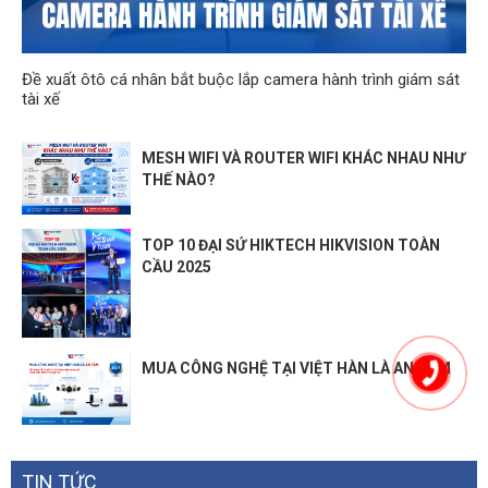
Đề xuất ôtô cá nhân bắt buộc lắp camera hành trình giám sát
tài xế
MESH WIFI VÀ ROUTER WIFI KHÁC NHAU NHƯ
THẾ NÀO?
TOP 10 ĐẠI SỨ HIKTECH HIKVISION TOÀN
CẦU 2025
MUA CÔNG NGHỆ TẠI VIỆT HÀN LÀ AN TÂM
TIN TỨC