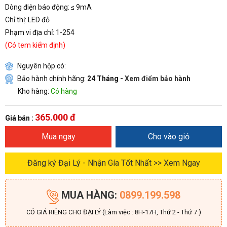
Dòng điện báo động: ≤ 9mA
Chỉ thị: LED đỏ
Phạm vi địa chỉ: 1-254
(Có tem kiểm định)
Nguyên hộp có:
Bảo hành chính hãng:
24 Tháng -
Xem điểm bảo hành
Kho hàng:
Có hàng
365.000 đ
Giá bán :
Mua ngay
Cho vào giỏ
Đăng ký Đại Lý - Nhận Gía Tốt Nhất >> Xem Ngay
MUA HÀNG:
0899.199.598
CÓ GIÁ RIÊNG CHO ĐẠI LÝ (Làm việc : 8H-17H, Thứ 2 - Thứ 7 )