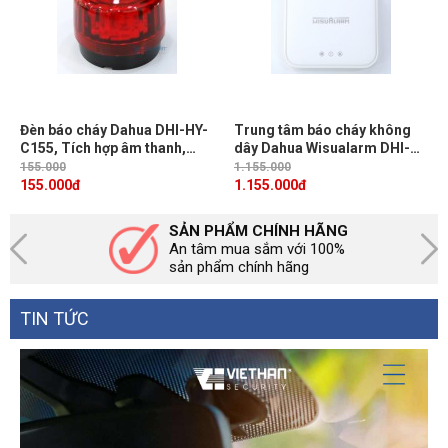
Đèn báo cháy Dahua DHI-HY-
Trung tâm báo cháy không
C155, Tích hợp âm thanh,
dây Dahua Wisualarm DHI-
Cảm biến nhạy bén
HY-GW01A-R4, Giao tiếp
155.000
1.155.000
Ethernet và Wifi, Hỗ trợ 4 đèn
155.000
đ
1.155.000
đ
led thông báo
SẢN PHẨM CHÍNH HÃNG
An tâm mua sắm với 100%
sản phẩm chính hãng
TIN TỨC