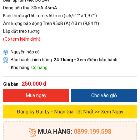
Dòng tiêu thụ: 30mA-45mA
Kích thước φ150 mm × 50 mm (φ5,91"" × 1,97"")
Âm lượng báo động Trên 95dB (A) ở 3 m (9,84 ft)
Lắp đặt treo tường
(Có tem kiểm định)
Nguyên hộp có:
Bảo hành chính hãng:
24 Tháng -
Xem điểm bảo hành
Kho hàng:
Có hàng
250.000 đ
Giá bán :
Mua ngay
Cho vào giỏ
Đăng ký Đại Lý - Nhận Gía Tốt Nhất >> Xem Ngay
MUA HÀNG:
0899.199.598