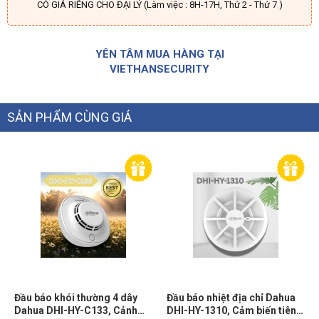
CÓ GIÁ RIÊNG CHO ĐẠI LÝ (Làm việc : 8H-17H, Thứ 2 - Thứ 7 )
YÊN TÂM MUA HÀNG TẠI
VIETHANSECURITY
SẢN PHẨM CÙNG GIÁ
Đầu báo khói thường 4 dây
Đầu báo nhiệt địa chỉ Dahua
Dahua DHI-HY-C133, Cảnh
DHI-HY-1310, Cảm biến tiên