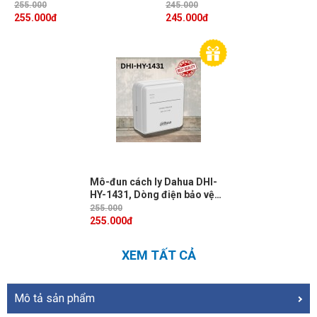
báo cháy nhanh, Tích hợp đèn
tiến, Thiết kế hiện đại
255.000
245.000
LED
255.000
đ
245.000
đ
Mô-đun cách ly Dahua DHI-
HY-1431, Dòng điện bảo vệ
ngắn mạch 450m, Phạm vi
255.000
địa chỉ 1-254
255.000
đ
XEM TẤT CẢ
Mô tả sản phẩm