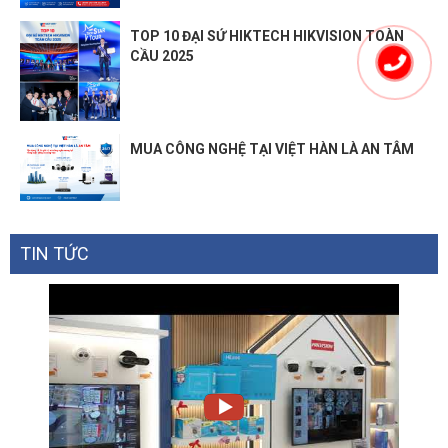
TOP 10 ĐẠI SỨ HIKTECH HIKVISION TOÀN
CẦU 2025
MUA CÔNG NGHỆ TẠI VIỆT HÀN LÀ AN TÂM
TIN TỨC