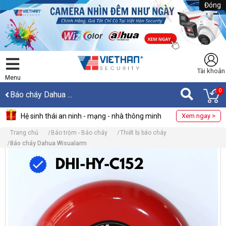
Đóng
Tài khoản
Menu
0
Báo cháy Dahua ...
Hệ sinh thái an ninh - mạng - nhà thông minh
Xem ngay >
Trang chủ
Báo trộm - Báo cháy
Thiết bị báo cháy
Báo cháy Dahua Wisualarm