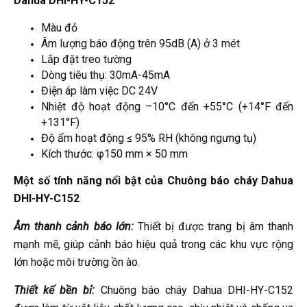
Dahua DHI-HY-C152
Màu đỏ
Âm lượng báo động trên 95dB (A) ở 3 mét
Lắp đặt treo tường
Dòng tiêu thụ: 30mA-45mA
Điện áp làm việc DC 24V
Nhiệt độ hoạt động –10°C đến +55°C (+14°F đến
+131°F)
Độ ẩm hoạt động ≤ 95% RH (không ngưng tụ)
Kích thước: φ150 mm × 50 mm
Một số tính năng nổi bật của
Chuông báo cháy Dahua
DHI-HY-C152
Âm thanh cảnh báo lớn:
Thiết bị được trang bị âm thanh
mạnh mẽ, giúp cảnh báo hiệu quả trong các khu vực rộng
lớn hoặc môi trường ồn ào.
Thiết kế bền bỉ:
Chuông báo cháy Dahua DHI-HY-C152