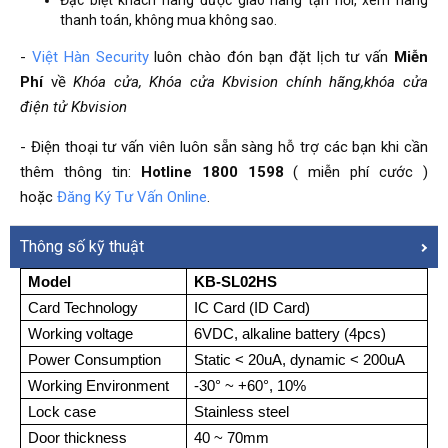
Đặc biệt khách hàng được giao hàng tận nơi, xem hàng
thanh toán, không mua không sao.
-
Việt Hàn Security
luôn chào đón bạn đặt lịch tư vấn
Miễn
Phí
về
Khóa cửa, Khóa cửa Kbvision chính hãng,khóa cửa
điện tử Kbvision
- Điện thoại tư vấn viên luôn sẵn sàng hỗ trợ các bạn khi cần
thêm thông tin:
Hotline 1800 1598
( miễn phí cước )
hoặc
Đăng Ký Tư Vấn Online
.
Thông số kỹ thuật
Model
KB-SL02HS
Card Technology
IC Card (ID Card)
Working voltage
6VDC, alkaline battery (4pcs)
Power Consumption
Static < 20uA, dynamic < 200uA
Working Environment
-30° ~ +60°, 10%
Lock case
Stainless steel
Door thickness
40 ~ 70mm