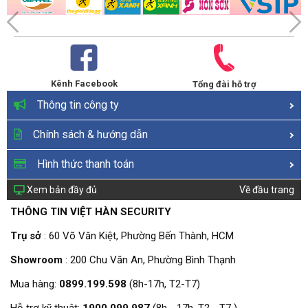
Kênh Facebook
Tổng đài hỗ trợ
Thông tin công ty
Chính sách & hướng dẫn
Hình thức thanh toán
Xem bản đầy đủ
Về đầu trang
THÔNG TIN VIỆT HÀN SECURITY
Trụ sở
: 60 Võ Văn Kiệt, Phường Bến Thành, HCM
Showroom
: 200 Chu Văn An, Phường Bình Thạnh
Mua hàng:
0899.199.598
(8h-17h, T2-T7)
Hỗ trợ kỹ thuật:
1900.099.987
(8h - 17h, T2 - T7 )