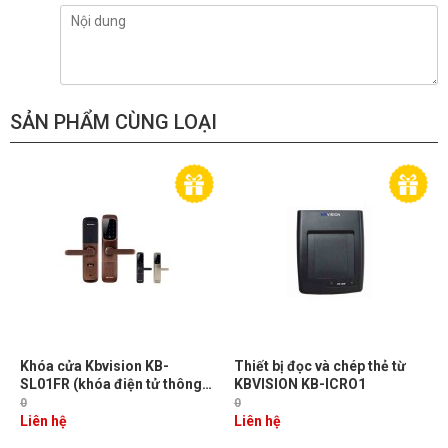
SẢN PHẨM CÙNG LOẠI
Khóa cửa Kbvision KB-
Thiết bị đọc và chép thẻ từ
SL01FR (khóa điện tử thông
KBVISION KB-ICRO1
minh dành cho nhà riêng)
0
0
Liên hệ
Liên hệ