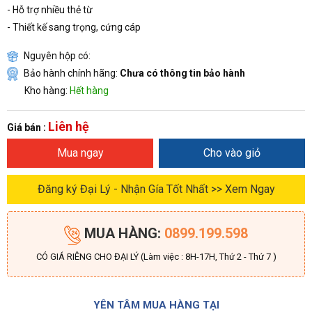
- Hỗ trợ nhiều thẻ từ
- Thiết kế sang trọng, cứng cáp
Nguyên hộp có:
Bảo hành chính hãng:
Chưa có thông tin bảo hành
Kho hàng:
Hết hàng
Liên hệ
Giá bán :
Mua ngay
Cho vào giỏ
Đăng ký Đại Lý - Nhận Gía Tốt Nhất >> Xem Ngay
MUA HÀNG:
0899.199.598
CÓ GIÁ RIÊNG CHO ĐẠI LÝ (Làm việc : 8H-17H, Thứ 2 - Thứ 7 )
YÊN TÂM MUA HÀNG TẠI