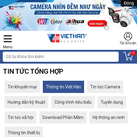
Đóng
Tài khoản
Menu
0
TIN TỨC TỔNG HỢP
Tin khuyến mại
Thông tin Việt Hàn
Tin tức Camera
Hướng dẫn kỹ thuật
Công trình tiêu biểu
Tuyển dụng
Tin tức xã hội
Download Phần Mềm
Hệ thống an ninh
Thông tin thiết bị