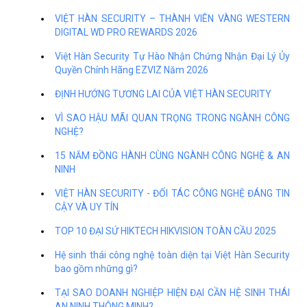
VIỆT HÀN SECURITY – THÀNH VIÊN VÀNG WESTERN
DIGITAL WD PRO REWARDS 2026
Việt Hàn Security Tự Hào Nhận Chứng Nhận Đại Lý Ủy
Quyền Chính Hãng EZVIZ Năm 2026
ĐỊNH HƯỚNG TƯƠNG LAI CỦA VIỆT HÀN SECURITY
VÌ SAO HẬU MÃI QUAN TRỌNG TRONG NGÀNH CÔNG
NGHỆ?
15 NĂM ĐỒNG HÀNH CÙNG NGÀNH CÔNG NGHỆ & AN
NINH
VIỆT HÀN SECURITY - ĐỐI TÁC CÔNG NGHỆ ĐÁNG TIN
CẬY VÀ UY TÍN
TOP 10 ĐẠI SỨ HIKTECH HIKVISION TOÀN CẦU 2025
Hệ sinh thái công nghệ toàn diện tại Việt Hàn Security
bao gồm những gì?
TẠI SAO DOANH NGHIỆP HIỆN ĐẠI CẦN HỆ SINH THÁI
AN NINH THÔNG MINH?