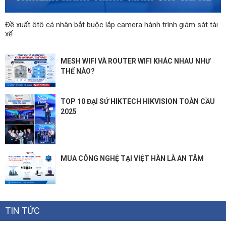
Đề xuất ôtô cá nhân bắt buộc lắp camera hành trình giám sát tài
xế
MESH WIFI VÀ ROUTER WIFI KHÁC NHAU NHƯ
THẾ NÀO?
TOP 10 ĐẠI SỨ HIKTECH HIKVISION TOÀN CẦU
2025
MUA CÔNG NGHỆ TẠI VIỆT HÀN LÀ AN TÂM
TIN TỨC