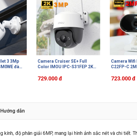
E+ Full
Camera Wifi Imou Versa IPC-
Camera ngoài
S31FEP 2K
C22FP-C 2MP 1080P, đàm
IPC-S21FAP, 
, hồng ngoại
thoại 2 chiều, phát hiện con
hợp m
1.648.000 đ
 động, đàm
người, tích hợp còi báo động
723.000 đ
6
110dB
785.000 đ
Hướng dẫn
g kính, độ phân giải 6MP, mang lại hình ảnh sắc nét và chi tiết. Th