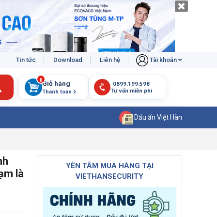
Tin tức
Download
Liên hệ
Tài khoản
0
Giỏ hàng
Thanh toán
Dấu ấn Việt Hàn
nh
YÊN TÂM MUA HÀNG TẠI
ạm là
VIETHANSECURITY