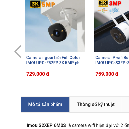
 Color
Camera IP wifi Bullet 3 3Mp
Camera Cruiser S
MP phát
IMOU IPC-S3EP-3M0WE đàm
Color IMOU IPC-
áo, tích
thoại 2 chiều, cảnh báo chủ
3MP, xoay 360 độ
goại
động bằng còi hú 110dB
759.000 đ
30m, đèn còi báo
729.000 đ
thoại 2 chiều, IP6
Mô tả sản phẩm
Thông số kỹ thuật
Imou S2XEP 6M0S
là camera wifi hiện đại với 2 ốn