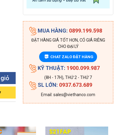
MUA HÀNG:
0899.199.598
ĐẶT HÀNG GIÁ TỐT HƠN, CÓ GIÁ RIÊNG
CHO ĐẠI LÝ
CHAT ZALO ĐẶT HÀNG
ZALO
KỸ THUẬT:
1900.099.987
 giỏ
(8H - 17H), THỨ 2 - THỨ 7
SL LỚN:
0937.673.689
y
Email: sales@viethanco.com