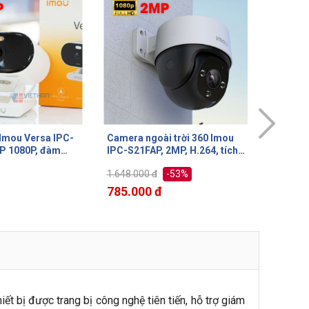
 trời 360 Imou
Camera wifi ngoài trời Imou
Camera 
2MP, H.264, tích
IPC-S21FP, H.264, 2MP, tích
Imou IP
ic, phát hiện con người
hợp mic, thẻ nhớ Micro SD
1080P, I
-53%
-63%
2.014.000 đ
1.732.00
người
747.000 đ
743.00
iết bị được trang bị công nghệ tiên tiến, hỗ trợ giám