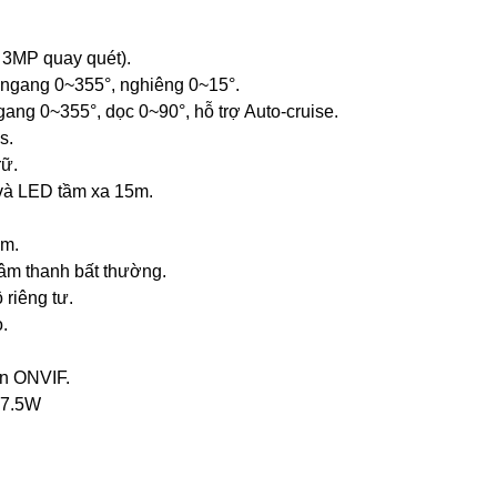
 3MP quay quét).
 ngang 0~355°, nghiêng 0~15°.
gang 0~355°, dọc 0~90°, hỗ trợ Auto-cruise.
s.
rữ.
và LED tầm xa 15m.
ạm.
âm thanh bất thường.
 riêng tư.
.
ẩn ONVIF.
 7.5W