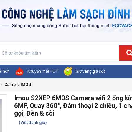
ãi hơn
Khuyến mãi HOT
Giờ vàng giá sốc
Camera IMOU
Imou S2XEP 6M0S Camera wifi 2 ống kí
6MP, Quay 360°, Đàm thoại 2 chiều, 1 ch
gọi, Đèn & còi
(Viết đánh giá)