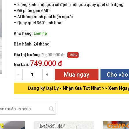
– 2 ống kính: một góc cố định, một góc quay quét chủ động
– Độ phân giải 6MP
– AI thông minh phát hiện người
– Quay quét 360° linh hoạt
Kho hàng:
Liên hệ
Bảo hành:
24 tháng
Giá thị trường:
1.500.000 đ
-50%
749.000 đ
Giá bán:
Mua ngay
Cho vào
-
+
Đăng ký Đại Lý - Nhận Gía Tốt Nhất >> Xem Nga