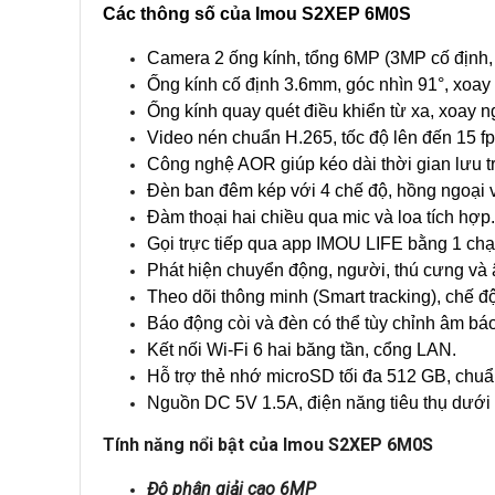
Các thông số của Imou S2XEP 6M0S
Camera 2 ống kính, tổng 6MP (3MP cố định,
Ống kính cố định 3.6mm, góc nhìn 91°, xoay
Ống kính quay quét điều khiển từ xa, xoay n
Video nén chuẩn H.265, tốc độ lên đến 15 fp
Công nghệ AOR giúp kéo dài thời gian lưu t
Đèn ban đêm kép với 4 chế độ, hồng ngoại 
Đàm thoại hai chiều qua mic và loa tích hợp.
Gọi trực tiếp qua app IMOU LIFE bằng 1 ch
Phát hiện chuyển động, người, thú cưng và 
Theo dõi thông minh (Smart tracking), chế độ
Báo động còi và đèn có thể tùy chỉnh âm báo
Kết nối Wi-Fi 6 hai băng tần, cổng LAN.
Hỗ trợ thẻ nhớ microSD tối đa 512 GB, chu
Nguồn DC 5V 1.5A, điện năng tiêu thụ dưới
Tính năng nổi bật của Imou S2XEP 6M0S
Độ phân giải cao 6MP